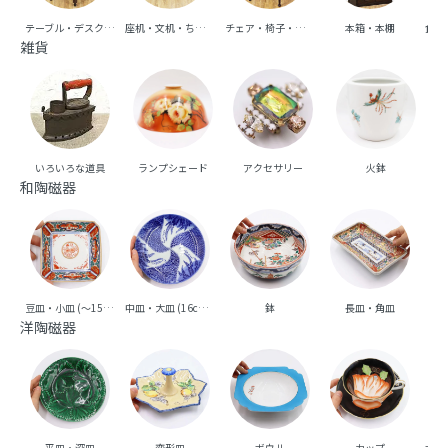
テーブル・デスク・机
座机・文机・ちゃぶ台
チェア・椅子・ベンチ・ソファ
本箱・本棚
食器
雑貨
いろいろな道具
ランプシェード
アクセサリー
火鉢
和陶磁器
豆皿・小皿 (～15cm台)
中皿・大皿 (16cm台～)
鉢
長皿・角皿
向
洋陶磁器
平皿・深皿
変形皿
ボウル
カップ
ポッ