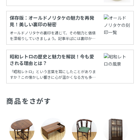
保存版：オールドノリタケの魅力を再発
見！美しい裏印の秘密
オールドノリタケの裏印を通じて、その魅力と価値
を深堀りしていきましょう。記事半ばには裏印から
年代を調べることができる保存版一覧もあります！
昭和レトロの歴史と魅力を解説！今も愛
される理由とは？
「昭和レトロ」という言葉を耳にしたことがありま
すか？この懐かしい響きに心が温かくなる方も多い
でしょう。昭和時代の風情を再現し、今も多くの
人々に愛され続けるこの文化は、古き良き時代への
憧れと共に、日常の中に特別な彩りを添えてくれま
商品をさがす
す。