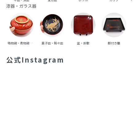
漆器・ガラス器
吸物碗・煮物碗・丼碗
菓子皿・銘々皿
盆・折敷
脚付き膳
重
公式Instagram