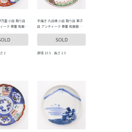
伊万里 小皿 取り皿
手描き 九谷焼 小皿 取り皿 菓子
ィーク 骨董 和食器
皿 アンティーク 骨董 和食器 か
いい 普段使い おも
わいい 普段使い おもてなし 野菜
・桐・澤瀉・唐草）
（大根・蕪）
SOLD
SOLD
さ 2
直径 13.5 高さ 2.5