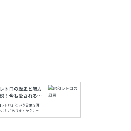
レトロの歴史と魅力
説！今も愛される理
は？
和レトロ」という言葉を耳
たことがありますか？この
しい響きに心が温かくなる
多いでしょう。昭和時代の
を再現し、今も多くの人々