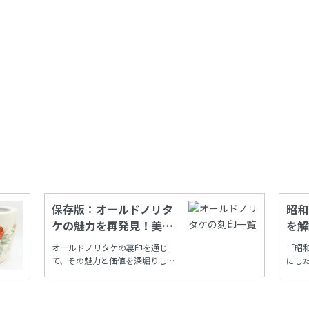
保存版：オールドノリタ
昭和
ケの魅力を再発見！美し
を解
い裏印の秘密
由と
オールドノリタケの裏印を通じ
「昭
て、その魅力と価値を深堀りし
にし
ていきましょう。記事半ばには
懐か
裏印から年代を調べることがで
方も
きる保存版一覧もあります！
風情