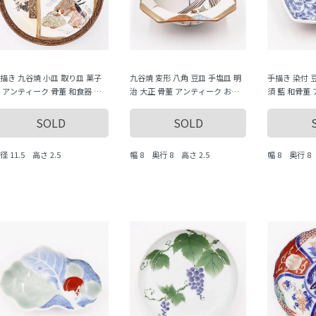
描き 九谷焼 小皿 取り皿 菓子
九谷焼 変形 八角 豆皿 手塩皿 明
手描き 染付 
 アンティーク 骨董 和食器 カ
治 大正 骨董 アンティーク おも
須 藍 和骨董
フル かわいい 普段使い おもて
てなし 普段使い かわいい 上品
昭和初期 やさ
し（人物・歌仙・平安装束）
おしゃれ（雪・牡丹・鳥）
（微塵唐草・
SOLD
SOLD
径 11.5 高さ 2.5
幅 8 奥行 8 高さ 2.5
幅 8 奥行 8