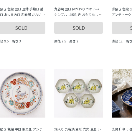
描き 色絵 豆皿 豆鉢 手塩皿 醤
九谷焼 豆皿 図がわり かわいい
手描き 色絵 
皿 おつまみ皿 和食器 かわいい
シンプル 共箱付き おもてなし 普
アンティーク 
ラフル アンティーク（梅・う
段使い 日本製 骨董 和食器
ル かわいい 
いす）
（松竹梅・）
SOLD
SOLD
径 9.5 高さ 3
直径 9.5 高さ 2
直径 12 高さ 
描き 色絵 中皿 取り皿 アンテ
箱入り 九谷焼 変形 六角 豆皿 小
染付 印判 小