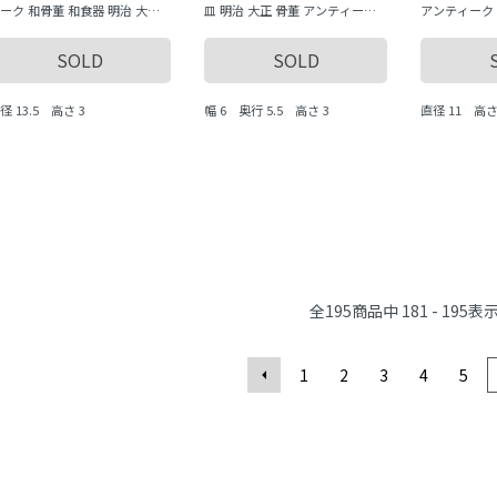
ーク 和骨董 和食器 明治 大正
皿 明治 大正 骨董 アンティーク
アンティーク
物 かわいい ゆるかわ（鳳凰・
おもてなし 普段使い かわいい 上
畳・青海波）
子・亀甲）
品 おしゃれ 5個セット
SOLD
SOLD
径 13.5 高さ 3
幅 6 奥行 5.5 高さ 3
直径 11 高さ 
全
195
商品中
181 - 195
表
1
2
3
4
5