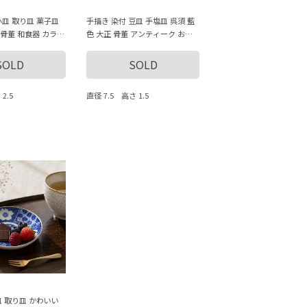
小皿 取り皿 菓子皿
手描き 染付 豆皿 手塩皿 呉須 藍
骨董 和食器 カラフ
色 大正 骨董 アンティーク おも
普段使い おもてなし
てなし 普段使い（山水・富士
山）
SOLD
SOLD
2.5
直径 7.5 高さ 1.5
皿 取り皿 かわいい