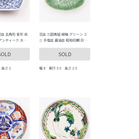
豆皿 五角形 変形 呉
豆皿 三田青磁 緑釉 グリーン ミ
 アンティーク 大正
ニ 手塩皿 醤油皿 昭和初期 日本
しい 可愛い 繊細
製 和食器 アンティーク 骨董 縁
みじん）
起物 かわいい（魚形・鯛）
SOLD
SOLD
 高さ 2
幅 8 奥行 5.5 高さ 2.5