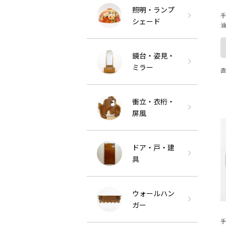
照明・ランプ
手
シェード
油
カ
ぐ
鏡台・姿見・
ミラー
直
衝立・衣桁・
屏風
ドア・戸・建
具
ウォールハン
ガー
手