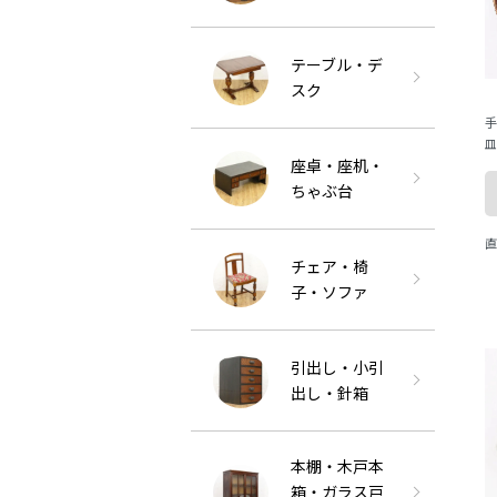
テーブル・デ
スク
手
皿
座卓・座机・
ラ
な
ちゃぶ台
直
チェア・椅
子・ソファ
引出し・小引
出し・針箱
本棚・木戸本
箱・ガラス戸