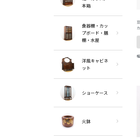
本箱
豆
食器棚・カッ
カ
プボード・膳
本
棚・水屋
か
波
幅
洋風キャビネ
ット
ショーケース
火鉢