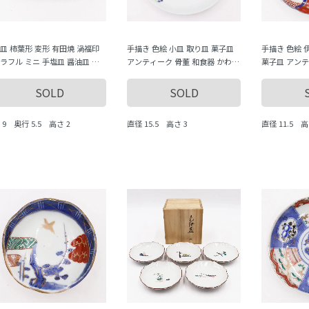
皿 柿葉形 変形 有田焼 渦福印
手描き 色絵 小皿 取り皿 菓子皿
手描き 色絵 
ラフル ミニ 手塩皿 醤油皿 日
アンティーク 骨董 和食器 かわい
菓子皿 アンテ
製 和食器 アンティーク 骨董
い 普段使い おもてなし果物 フル
カラフル かわ
わいい（柿の葉・柿の実・青海
ーツ（葡萄）
てなし（牡丹
SOLD
SOLD
）
 9 奥行 5.5 高さ 2
直径 15.5 高さ 3
直径 11.5 高