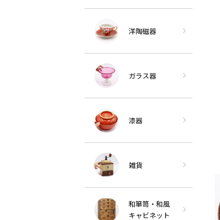
洋陶磁器
ガラス器
漆器
雑貨
和箪笥・和風
キャビネット