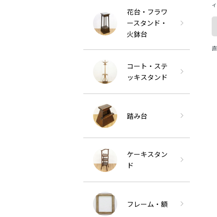
ィ
花台・フラワ
動
ースタンド・
獅
火鉢台
直
コート・ステ
ッキスタンド
踏み台
ケーキスタン
ド
フレーム・額