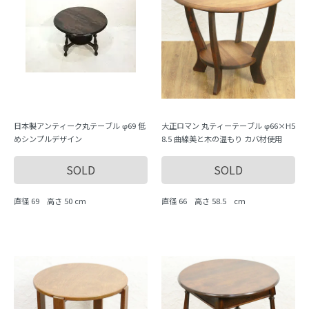
日本製アンティーク丸テーブル φ69 低
大正ロマン 丸ティーテーブル φ66×H5
めシンプルデザイン
8.5 曲線美と木の温もり カバ材使用
SOLD
SOLD
直径 69 高さ 50 cm
直径 66 高さ 58.5 cm