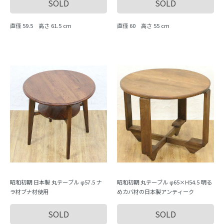
SOLD
SOLD
直径 59.5 高さ 61.5 cm
直径 60 高さ 55 cm
昭和初期 日本製 丸テーブル φ57.5 ナ
昭和初期 丸テーブル φ65×H54.5 明る
ラ材ブナ材使用
めカバ材の日本製アンティーク
SOLD
SOLD