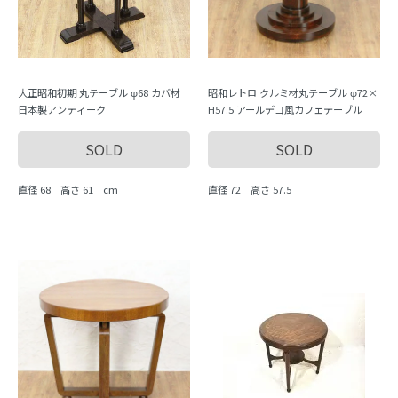
大正昭和初期 丸テーブル φ68 カバ材
昭和レトロ クルミ材丸テーブル φ72×
日本製アンティーク
H57.5 アールデコ風カフェテーブル
SOLD
SOLD
直径 68 高さ 61 cm
直径 72 高さ 57.5