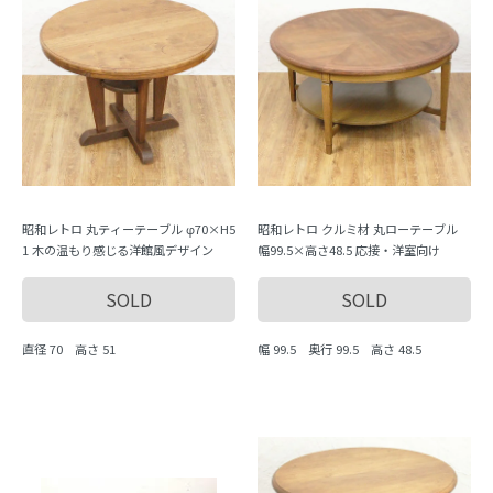
昭和レトロ 丸ティーテーブル φ70×H5
昭和レトロ クルミ材 丸ローテーブル
1 木の温もり感じる洋館風デザイン
幅99.5×高さ48.5 応接・洋室向け
SOLD
SOLD
直径 70 高さ 51
幅 99.5 奥行 99.5 高さ 48.5