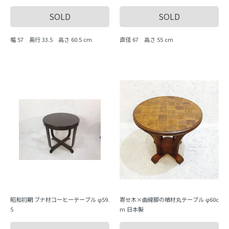
SOLD
SOLD
幅 57 奥行 33.5 高さ 60.5 cm
直径 67 高さ 55 cm
昭和初期 ブナ材コーヒーテーブル φ59.
寄せ木×曲線脚の楢材丸テーブル φ60c
5
m 日本製