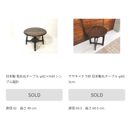
日本製 低め丸テーブル φ62×H49 シン
ケヤキ×ナラ材 日本製丸テーブル φ60.
プル設計
5cm
SOLD
SOLD
直径 62 高さ 49 cm
直径 60.5 高さ 60.5 cm