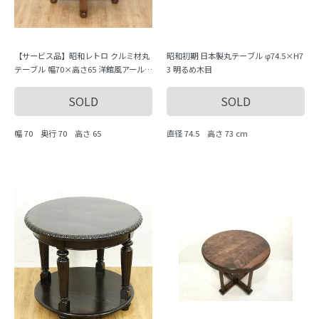
【サービス品】昭和レトロ クルミ材丸
昭和初期 日本製丸テーブル φ74.5×H7
テーブル 幅70×高さ65 洋館風アール
3 明るめ木目
デコ
SOLD
SOLD
幅 70 奥行 70 高さ 65
直径 74.5 高さ 73 cm