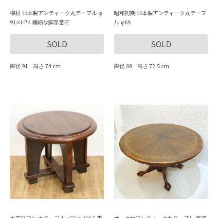
欅材 日本製アンティーク丸テーブル φ
昭和初期 日本製アンティーク丸テーブ
91×H74 繊細な脚部意匠
ル φ69
SOLD
SOLD
直径 91 高さ 74 cm
直径 69 高さ 72.5 cm
大正ロマン 丸テーブル φ77×H60.5 重
オーク材アンティーク丸テーブル 直径