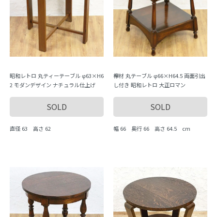
昭和レトロ 丸ティーテーブル φ63×H6
欅材 丸テーブル φ66×H64.5 両面引出
2 モダンデザイン ナチュラル仕上げ
し付き 昭和レトロ 大正ロマン
SOLD
SOLD
直径 63 高さ 62
幅 66 奥行 66 高さ 64.5 cm