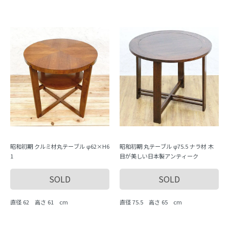
昭和初期 クルミ材丸テーブル φ62×H6
昭和初期 丸テーブル φ75.5 ナラ材 木
1
目が美しい日本製アンティーク
SOLD
SOLD
直径 62 高さ 61 cm
直径 75.5 高さ 65 cm