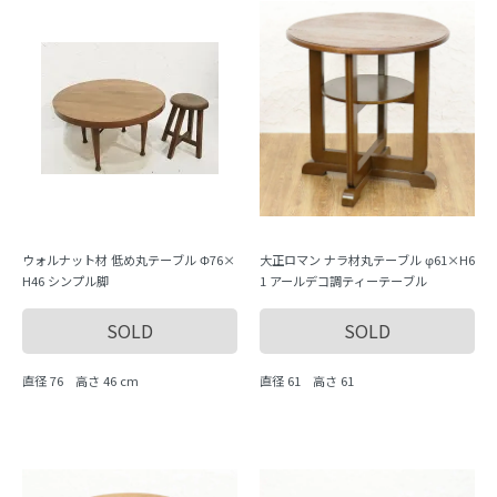
ウォルナット材 低め丸テーブル Φ76×
大正ロマン ナラ材丸テーブル φ61×H6
H46 シンプル脚
1 アールデコ調ティーテーブル
SOLD
SOLD
直径 76 高さ 46 cm
直径 61 高さ 61