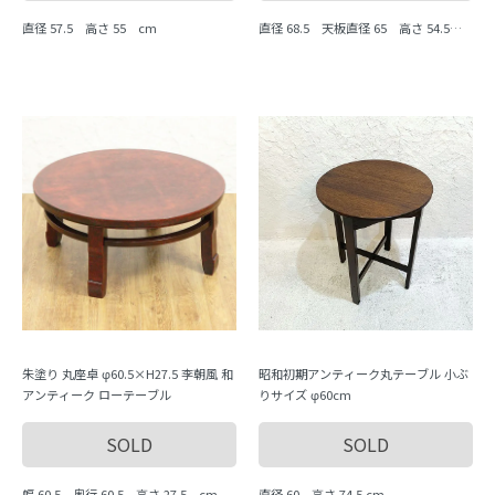
直径 57.5 高さ 55 cm
直径 68.5 天板直径 65 高さ 54.5 c
m
朱塗り 丸座卓 φ60.5×H27.5 李朝風 和
昭和初期アンティーク丸テーブル 小ぶ
アンティーク ローテーブル
りサイズ φ60cm
SOLD
SOLD
幅 60.5 奥行 60.5 高さ 27.5 cm
直径 60 高さ 74.5 cm