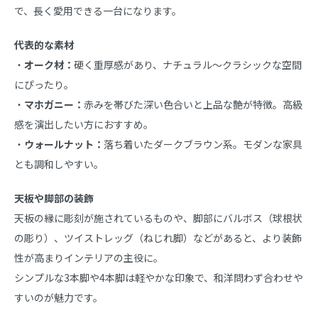
で、長く愛用できる一台になります。
代表的な素材
・
オーク材：
硬く重厚感があり、ナチュラル〜クラシックな空間
にぴったり。
・
マホガニー：
赤みを帯びた深い色合いと上品な艶が特徴。高級
感を演出したい方におすすめ。
・
ウォールナット：
落ち着いたダークブラウン系。モダンな家具
とも調和しやすい。
天板や脚部の装飾
天板の縁に彫刻が施されているものや、脚部にバルボス（球根状
の彫り）、ツイストレッグ（ねじれ脚）などがあると、より装飾
性が高まりインテリアの主役に。
シンプルな3本脚や4本脚は軽やかな印象で、和洋問わず合わせや
すいのが魅力です。