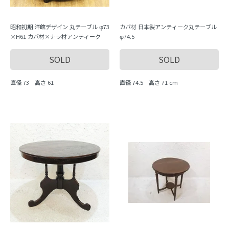
昭和初期 洋館デザイン 丸テーブル φ73
カバ材 日本製アンティーク丸テーブル
×H61 カバ材×ナラ材アンティーク
φ74.5
SOLD
SOLD
直径 73 高さ 61
直径 74.5 高さ 71 cm