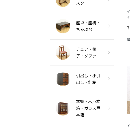
スク
イ
イ
座卓・座机・
ア
7
木
ちゃぶ台
幅
ま
チェア・椅
子・ソファ
引出し・小引
出し・針箱
本棚・木戸本
箱・ガラス戸
本箱
イ