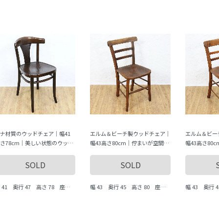
ナ材質のウッドチェア｜幅41
エルム＆ビーチ製ウッドチェア｜
エルム＆ビー
さ78cm｜美しい状態のウッド
幅43高さ80cm｜佇まいが空間に
幅43高さ80
ェア
なじむ
間演出
SOLD
SOLD
 41 奥行 47 高さ 78 座面
幅 43 奥行 45 高さ 80 座面
幅 43 奥行 
で 46.5 cm
まで 45.5 cm
まで 45.5 c