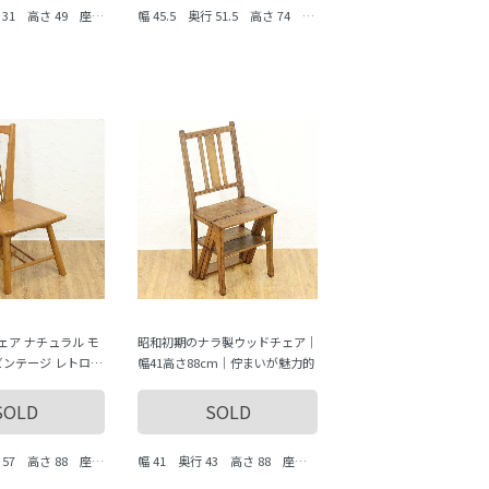
行 31 高さ 49 座面
幅 45.5 奥行 51.5 高さ 74 座
m
面まで 39 cm
ェア ナチュラル モ
昭和初期のナラ製ウッドチェア｜
ビンテージ レトロ
幅41高さ88cm｜佇まいが魅力的
の温もり シンプル
SOLD
SOLD
行 57 高さ 88 座面
幅 41 奥行 43 高さ 88 座面
まで 44 cm