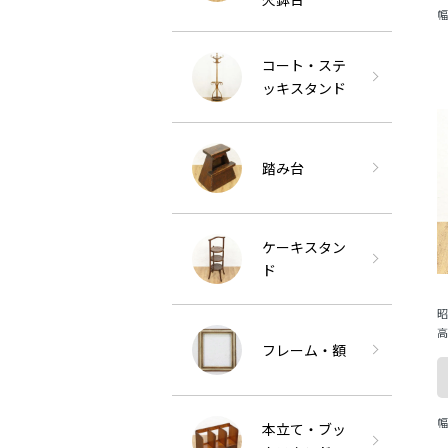
幅
ま
コート・ステ
ッキスタンド
踏み台
ケーキスタン
ド
昭
高
フレーム・額
幅
本立て・ブッ
ま