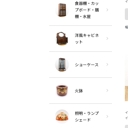
イ
食器棚・カッ
ア
プボード・膳
木
棚・水屋
幅
ま
洋風キャビネ
ット
ショーケース
火鉢
イ
照明・ランプ
イ
シェード
ア