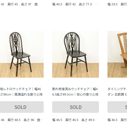
 43 奥行 45 高さ 97 座面
幅 40.5 奥行 42 高さ 77.5 座
幅 29.5 奥
で 47
面まで 44 cm
まで 28.5 c
和レトロウッドチェア｜幅46
割れ修復済みウッドチェア｜幅4
ダイニングチ
さ96cm｜風情溢れる座り心地
6.5高さ89.5cm｜安心の座り心地
ダン 北欧調 
木の椅子 木
SOLD
SOLD
 46 奥行 48.5 高さ 96 座面
幅 46.5 奥行 46.5 高さ 89.5
幅 46.5 奥
で 45.5 cm
座面まで 46 cm
まで 39 cm