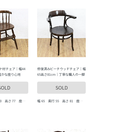
ナ材チェア｜幅44
修復済みビーチウッドチェア｜幅
｜温かな座り心地
65高さ81cm｜丁寧な職人の一脚
SOLD
SOLD
50 高さ 77 座面
幅 65 奥行 55 高さ 81 座面
m
まで 46 cm