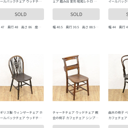
ールバックチェア ウッドチェ
ェア 踏み台 変形 昭和レトロ 日
イールバック
 ナチュラル 素朴 アンティーク
本製 素朴 ナチュラル シンプル
ア ナチュラル
の温もり A
ミニマル
木の温もり
SOLD
SOLD
 47 奥行 48 高さ 86 座面
幅 40.5 奥行 30.5 高さ 88.5
幅 44 奥行 
で 45.5
座面まで 44
までの高さ 4
ギリス製 ウィンザーチェア ホ
チャーチチェア ウッドチェア 教
曲木の椅子 
ールバックチェア ウッドチェ
会の椅子 カフェチェア シンプル
カフェチェア 
 ナチュラル 素朴 アンティーク
ミニマル ナチュラル 素朴 アンテ
ンティーク 