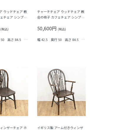
ア ウッドチェア 教
チャーチチェア ウッドチェア 教
フェチェア シンプル
会の椅子 カフェチェア シンプル
ュラル 素朴 アンテ
ミニマル ナチュラル 素朴 アンテ
円
50,600円
ンテージ 木の温もり
ィーク ヴィンテージ 木の温もり
(税込)
(税込)
A
 50 高さ 84.5 座
幅 42.5 奥行 50 高さ 84.5 座
面まで 45
ウィンザーチェア ホ
イギリス製 アーム付きウィンザ