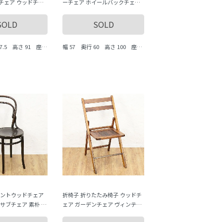
チェア ウッドチェ
ーチェア ホイールバックチェア
 素朴 アンティーク
ウッドチェア アームチェア ナチ
ュラル 素朴 アンティーク 木の温
SOLD
SOLD
もり
47.5 高さ 91 座面
幅 57 奥行 60 高さ 100 座面
5
までの高さ 47
ベントウッドチェア
折椅子 折りたたみ椅子 ウッドチ
サブチェア 素朴 ア
ェア ガーデンチェア ヴィンテー
ヴィンテージ
ジ ナチュラル シンプル 素朴 木