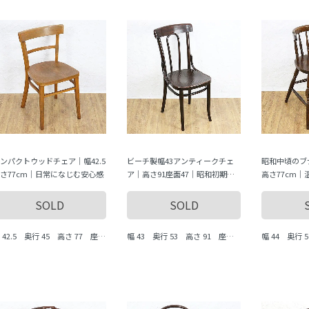
ンパクトウッドチェア｜幅42.5
ビーチ製幅43アンティークチェ
昭和中頃のブ
さ77cm｜日常になじむ安心感
ア｜高さ91座面47｜昭和初期修
高さ77cm
復済
SOLD
SOLD
 42.5 奥行 45 高さ 77 座面
幅 43 奥行 53 高さ 91 座面
幅 44 奥行 
で 45.5 cm
まで 47 cm
まで 51.5 c