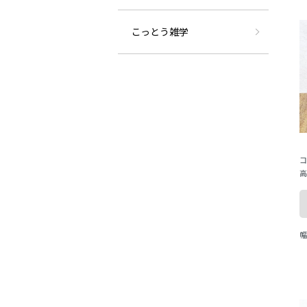
こっとう雑学
コ
高
幅
ま