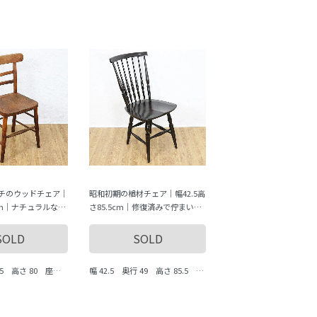
チのウッドチェア｜
昭和初期の楢材チェア｜幅42.5高
cm｜ナチュラルな空
さ85.5cm｜修復済みで佇まい抜
群
SOLD
SOLD
45 高さ 80 座面
幅 42.5 奥行 49 高さ 85.5 座
m
面まで 42 cm