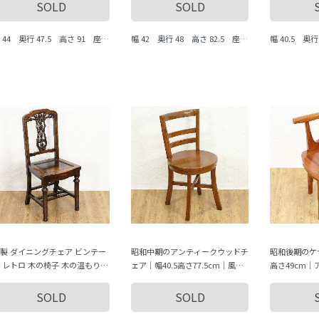
の温もり
ィーク ヴィンテージ 木の温もり
SOLD
SOLD
 44 奥行 47.5 高さ 91 座面
幅 42 奥行 48 高さ 82.5 座面
幅 40.5 奥行
での高さ 45
まで 43
製 ダイニングチェア ビンテー
昭和中期のアンティークウッドチ
昭和後期のケヤ
 レトロ 木の椅子 木の温もり
ェア｜幅40.5高さ77.5cm｜風格
高さ49cm
ンプル
ある修復済み品
ンテージ
SOLD
SOLD