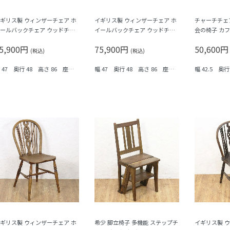
ギリス製 ウィンザーチェア ホ
イギリス製 ウィンザーチェア ホ
チャーチチェ
ールバックチェア ウッドチェ
イールバックチェア ウッドチェ
会の椅子 カ
 ナチュラル 素朴 アンティーク
ア ナチュラル 素朴 アンティーク
ミニマル ナチ
5,900円
75,900円
50,600
の温もり C
木の温もり B
ィーク ヴィ
(税込)
(税込)
B
 47 奥行 48 高さ 86 座面
幅 47 奥行 48 高さ 86 座面
幅 42.5 奥行
で 45.5
まで 45.5
面まで 45
ギリス製 ウィンザーチェア ホ
希少 脚立椅子 多機能 ステップチ
イギリス製 