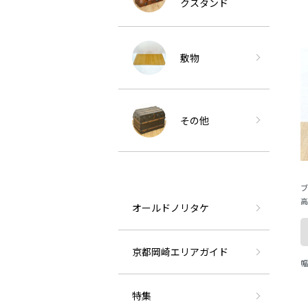
クスタンド
敷物
その他
ブ
高
オールドノリタケ
チ
京都岡崎エリアガイド
幅
ま
特集