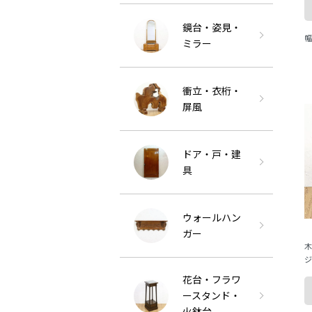
木
鏡台・姿見・
幅
ミラー
ま
衝立・衣桁・
屏風
ドア・戸・建
具
ウォールハン
ガー
木
ジ
シ
花台・フラワ
ースタンド・
火鉢台