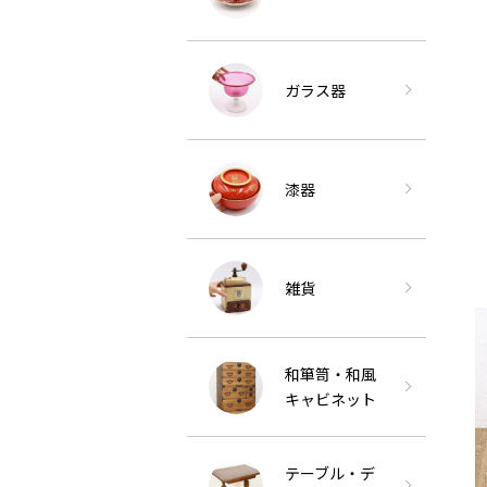
ガラス器
漆器
雑貨
和箪笥・和風
キャビネット
テーブル・デ