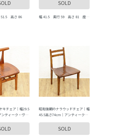
の温もり
SOLD
SOLD
 51.5 高さ 86
幅 41.5 奥行 59 高さ 81 座面
まで 44.5
キチェア｜幅29.5
昭和後期のナラウッドチェア｜幅
｜アンティーク・ヴィ
45.5高さ74cm｜アンティークで
美しい
SOLD
SOLD