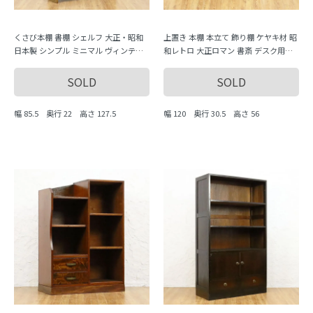
くさび本棚 書棚 シェルフ 大正・昭和
上置き 本棚 本立て 飾り棚 ケヤキ材 昭
日本製 シンプル ミニマル ヴィンテー
和レトロ 大正ロマン 書斎 デスク用品
ジ 木製家具 木の温もり
アンティーク 骨董 木製
SOLD
SOLD
幅 85.5 奥行 22 高さ 127.5
幅 120 奥行 30.5 高さ 56