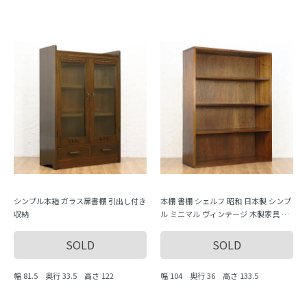
シンプル本箱 ガラス扉書棚 引出し付き
本棚 書棚 シェルフ 昭和 日本製 シンプ
収納
ル ミニマル ヴィンテージ 木製家具 木
の温もり
SOLD
SOLD
幅 81.5 奥行 33.5 高さ 122
幅 104 奥行 36 高さ 133.5