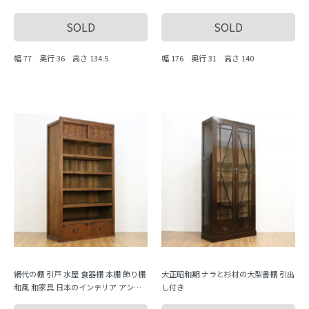
木製家具 木の温もり
SOLD
SOLD
幅 77 奥行 36 高さ 134.5
幅 176 奥行 31 高さ 140
網代の棚 引戸 水屋 食器棚 本棚 飾り棚
大正昭和期 ナラと杉材の大型書棚 引出
和風 和家具 日本のインテリア アンテ
し付き
ィーク 民芸 町屋