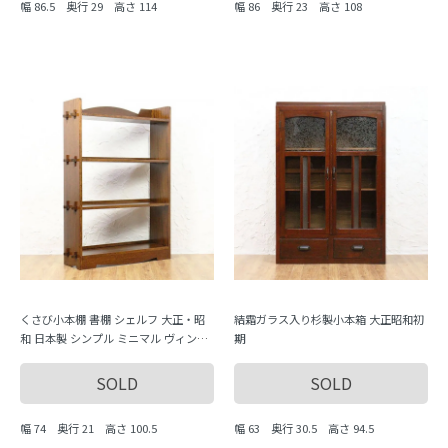
幅 86.5 奥行 29 高さ 114
幅 86 奥行 23 高さ 108
くさび小本棚 書棚 シェルフ 大正・昭
結霜ガラス入り杉製小本箱 大正昭和初
和 日本製 シンプル ミニマル ヴィンテ
期
ージ 木製家具 木の温もり
SOLD
SOLD
幅 74 奥行 21 高さ 100.5
幅 63 奥行 30.5 高さ 94.5