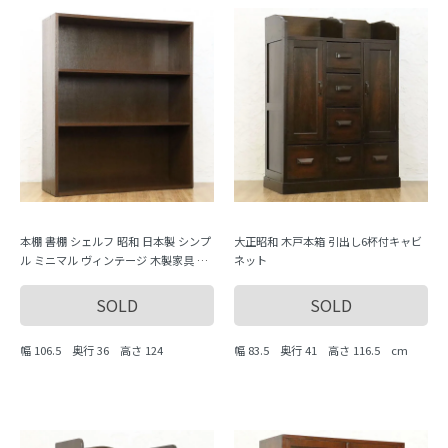
本棚 書棚 シェルフ 昭和 日本製 シンプ
大正昭和 木戸本箱 引出し6杯付キャビ
ル ミニマル ヴィンテージ 木製家具 木
ネット
の温もり
SOLD
SOLD
幅 106.5 奥行 36 高さ 124
幅 83.5 奥行 41 高さ 116.5 cm