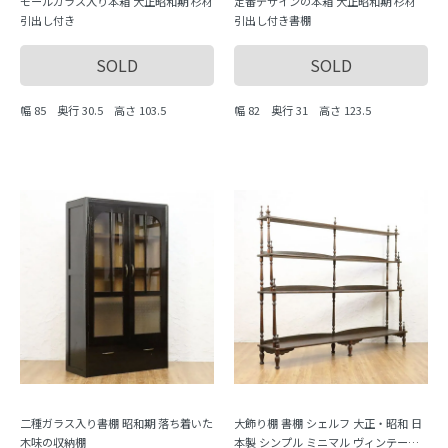
モールガラス入り本箱 大正昭和期 杉材
定番デザインの本箱 大正昭和期 杉材
引出し付き
引出し付き書棚
SOLD
SOLD
幅 85 奥行 30.5 高さ 103.5
幅 82 奥行 31 高さ 123.5
二種ガラス入り書棚 昭和期 落ち着いた
大飾り棚 書棚 シェルフ 大正・昭和 日
木味の収納棚
本製 シンプル ミニマル ヴィンテージ