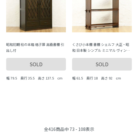
昭和初期 柱の本箱 格子扉 高級書棚 引
くさび小本棚 書棚 シェルフ 大正・昭
出し付
和 日本製 シンプル ミニマル ヴィンテ
ージ 木製家具 木の温もり
SOLD
SOLD
幅 79.5 奥行 35.5 高さ 137.5 cm
幅 61.5 奥行 18 高さ 92 cm
全
416
商品中
73 - 108
表示