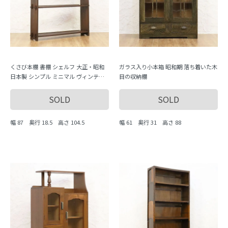
くさび本棚 書棚 シェルフ 大正・昭和
ガラス入り小本箱 昭和期 落ち着いた木
日本製 シンプル ミニマル ヴィンテー
目の収納棚
ジ 木製家具 木の温もり
SOLD
SOLD
幅 87 奥行 18.5 高さ 104.5
幅 61 奥行 31 高さ 88