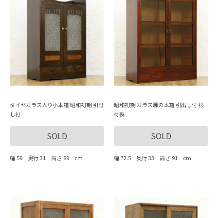
ダイヤガラス入り小本箱 昭和初期 引出
昭和初期 ガラス扉の本箱 引出し付 杉
し付
材製
SOLD
SOLD
幅 59 奥行 31 高さ 89 cm
幅 72.5 奥行 33 高さ 91 cm