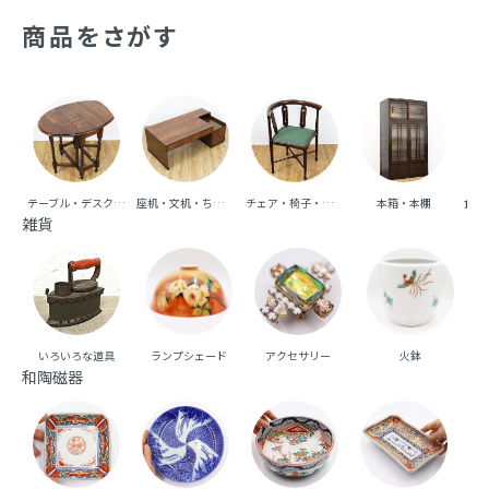
憧れと共に、日常の中に特別な彩りを添えてくれま
商品をさがす
す。
テーブル・デスク・机
座机・文机・ちゃぶ台
チェア・椅子・ベンチ・ソファ
本箱・本棚
食器
雑貨
いろいろな道具
ランプシェード
アクセサリー
火鉢
和陶磁器