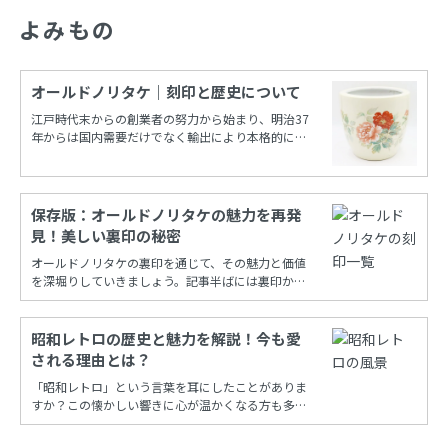
よみもの
オールドノリタケ｜刻印と歴史について
江戸時代末からの創業者の努力から始まり、明治37
年からは国内需要だけでなく輸出により本格的に栄
えたノリタケカンパニーリミテド(旧 日本陶器)。
保存版：オールドノリタケの魅力を再発
見！美しい裏印の秘密
オールドノリタケの裏印を通じて、その魅力と価値
を深堀りしていきましょう。記事半ばには裏印から
年代を調べることができる保存版一覧もあります！
昭和レトロの歴史と魅力を解説！今も愛
される理由とは？
「昭和レトロ」という言葉を耳にしたことがありま
すか？この懐かしい響きに心が温かくなる方も多い
でしょう。昭和時代の風情を再現し、今も多くの
人々に愛され続けるこの文化は、古き良き時代への