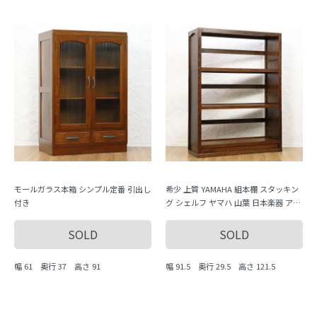
モールガラス本箱 シンプル定番 引出し
希少 上質 YAMAHA 組本棚 スタッキン
付き
グ シェルフ ヤマハ 山葉 日本楽器 アン
ティーク家具 大正ロマン 昭和レトロ
SOLD
SOLD
幅 61 奥行 37 高さ 91
幅 91.5 奥行 29.5 高さ 121.5