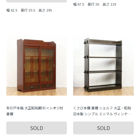
幅 67.5 奥行 30 高さ 119
幅 62.5 奥行 35.5 高さ 195
朱引戸本箱 大正昭和期 杉×シオジ材
くさび本棚 書棚 シェルフ 大正・昭和
書棚
日本製 シンプル ミニマル ヴィンテー
ジ 木製家具 木の温もり
SOLD
SOLD