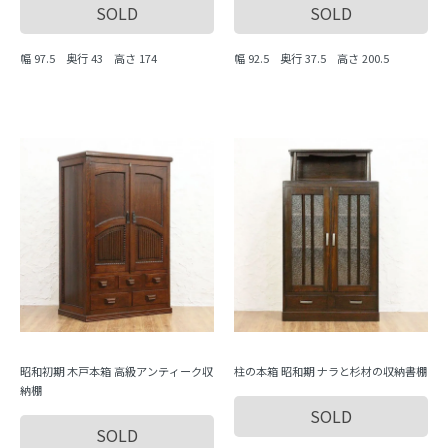
SOLD
SOLD
幅 97.5 奥行 43 高さ 174
幅 92.5 奥行 37.5 高さ 200.5
昭和初期 木戸本箱 高級アンティーク収
柱の本箱 昭和期 ナラと杉材の収納書棚
納棚
SOLD
SOLD