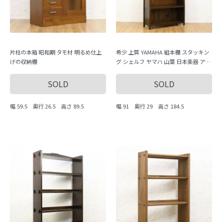
片柱の本箱 昭和期 タモ材 明るめ仕上
希少 上質 YAMAHA 組本棚 スタッキン
げの収納棚
グ シェルフ ヤマハ 山葉 日本楽器 アン
ティーク家具 大正ロマン 昭和レトロ
SOLD
SOLD
幅 59.5 奥行 26.5 高さ 89.5
幅 91 奥行 29 高さ 184.5