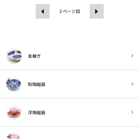
3
ページ目
金継ぎ
和陶磁器
洋陶磁器