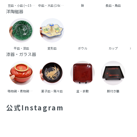
豆皿・小皿 (～15cm台)
中皿・大皿 (16cm台～)
鉢
長皿・角皿
向
洋陶磁器
平皿・深皿
変形皿
ボウル
カップ
ポッ
漆器・ガラス器
吸物碗・煮物碗・丼碗
菓子皿・銘々皿
盆・折敷
脚付き膳
重
公式Instagram