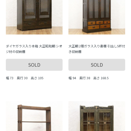
ダイヤガラス入り本箱 大正昭和期 シオ
大正期 2種ガラス入り書棚 引出し5杯付
ジ材の収納棚
き収納棚
SOLD
SOLD
幅 73 奥行 30 高さ 105
幅 94 奥行 38 高さ 168.5