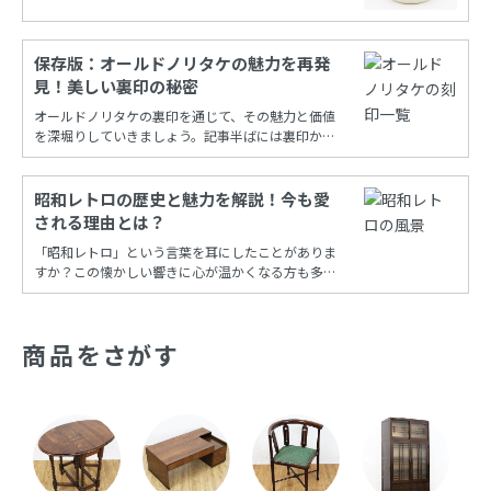
保存版：オールドノリタケの魅力を再発
見！美しい裏印の秘密
オールドノリタケの裏印を通じて、その魅力と価値
を深堀りしていきましょう。記事半ばには裏印から
年代を調べることができる保存版一覧もあります！
昭和レトロの歴史と魅力を解説！今も愛
される理由とは？
「昭和レトロ」という言葉を耳にしたことがありま
すか？この懐かしい響きに心が温かくなる方も多い
でしょう。昭和時代の風情を再現し、今も多くの
人々に愛され続けるこの文化は、古き良き時代への
憧れと共に、日常の中に特別な彩りを添えてくれま
商品をさがす
す。