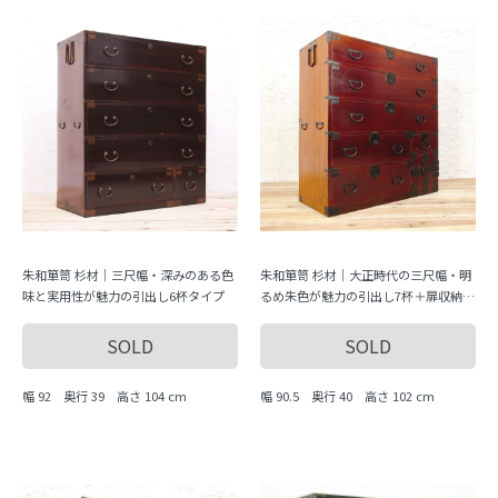
朱和箪笥 杉材｜三尺幅・深みのある色
朱和箪笥 杉材｜大正時代の三尺幅・明
味と実用性が魅力の引出し6杯タイプ
るめ朱色が魅力の引出し7杯＋扉収納タ
イプ
SOLD
SOLD
幅 92 奥行 39 高さ 104 cm
幅 90.5 奥行 40 高さ 102 cm