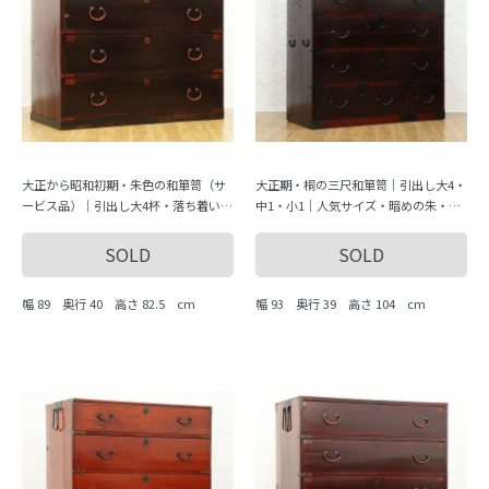
大正から昭和初期・朱色の和箪笥（サ
大正期・桐の三尺和箪笥｜引出し大4・
ービス品）｜引出し大4杯・落ち着いた
中1・小1｜人気サイズ・暗めの朱・動
色味と実用性・動画紹介あり
画紹介あり
SOLD
SOLD
幅 89 奥行 40 高さ 82.5 cm
幅 93 奥行 39 高さ 104 cm