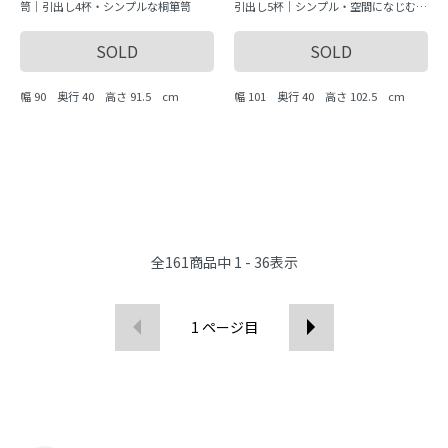
笥｜引出し4杯・シンプルな桐箪笥
引出し5杯｜シンプル・空間になじむ・
動画紹介あり
SOLD
SOLD
幅 90 奥行 40 高さ 91.5 cm
幅 101 奥行 40 高さ 102.5 cm
全
161
商品中
1 - 36
表示
1
ページ目