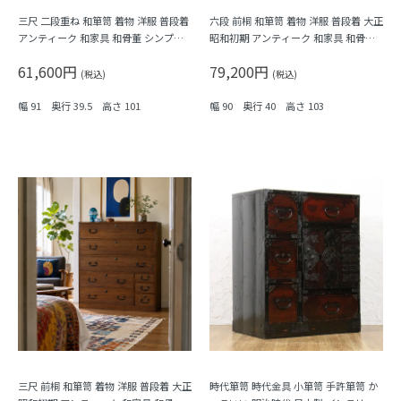
三尺 二段重ね 和箪笥 着物 洋服 普段着
六段 前桐 和箪笥 着物 洋服 普段着 大正
アンティーク 和家具 和骨董 シンプル
昭和初期 アンティーク 和家具 和骨董
ミニマル 素朴 ナチュラル
明るめの色合い シンプル
61,600円
79,200円
(税込)
(税込)
幅 91 奥行 39.5 高さ 101
幅 90 奥行 40 高さ 103
三尺 前桐 和箪笥 着物 洋服 普段着 大正
時代箪笥 時代金具 小箪笥 手許箪笥 か