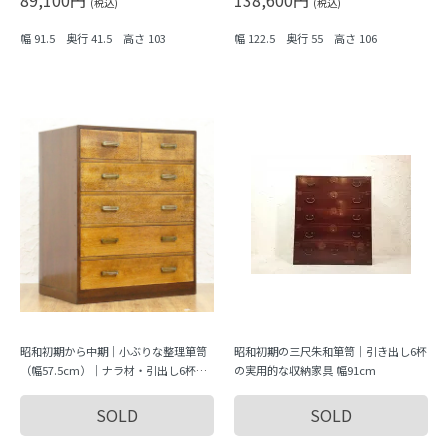
(税込)
(税込)
幅 91.5 奥行 41.5 高さ 103
幅 122.5 奥行 55 高さ 106
昭和初期から中期｜小ぶりな整理箪笥
昭和初期の三尺朱和箪笥｜引き出し6杯
（幅57.5cm）｜ナラ材・引出し6杯・
の実用的な収納家具 幅91cm
明るめカラー・収納力◎
SOLD
SOLD