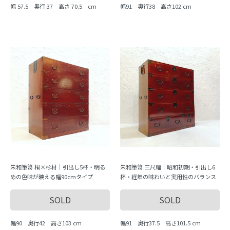
幅 57.5 奥行 37 高さ 70.5 cm
幅91 奥行38 高さ102 cm
朱和箪笥 桐×杉材｜引出し5杯・明る
朱和箪笥 三尺幅｜昭和初期・引出し6
めの色味が映える幅90cmタイプ
杯・経年の味わいと実用性のバランス
SOLD
SOLD
幅90 奥行42 高さ103 cm
幅91 奥行37.5 高さ101.5 cm