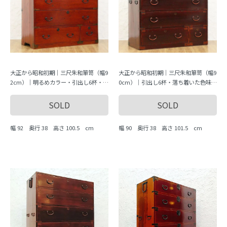
大正から昭和初期｜三尺朱和箪笥（幅9
大正から昭和初期｜三尺朱和箪笥（幅9
2cm）｜明るめカラー・引出し6杯・動
0cm）｜引出し6杯・落ち着いた色味・
画紹介あり
定番人気・収納力◎
SOLD
SOLD
幅 92 奥行 38 高さ 100.5 cm
幅 90 奥行 38 高さ 101.5 cm