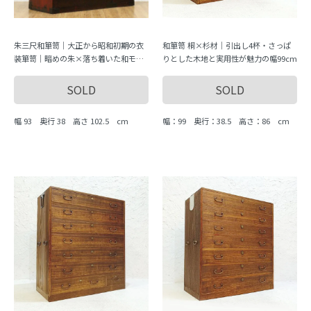
朱三尺和箪笥｜大正から昭和初期の衣
和箪笥 桐×杉材｜引出し4杯・さっぱ
装箪笥｜暗めの朱×落ち着いた和モダ
りとした木地と実用性が魅力の幅99cm
ン｜引出し6杯・収納力◎・すべり良好
SOLD
SOLD
幅 93 奥行 38 高さ 102.5 cm
幅：99 奥行：38.5 高さ：86 cm