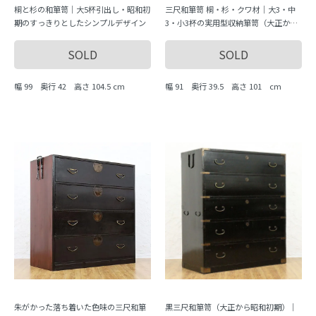
桐と杉の和箪笥｜大5杯引出し・昭和初
三尺和箪笥 桐・杉・クワ材｜大3・中
期のすっきりとしたシンプルデザイン
3・小3杯の実用型収納箪笥（大正から
昭和初期頃）
SOLD
SOLD
幅 99 奥行 42 高さ 104.5 cm
幅 91 奥行 39.5 高さ 101 cm
朱がかった落ち着いた色味の三尺和箪
黒三尺和箪笥（大正から昭和初期）｜