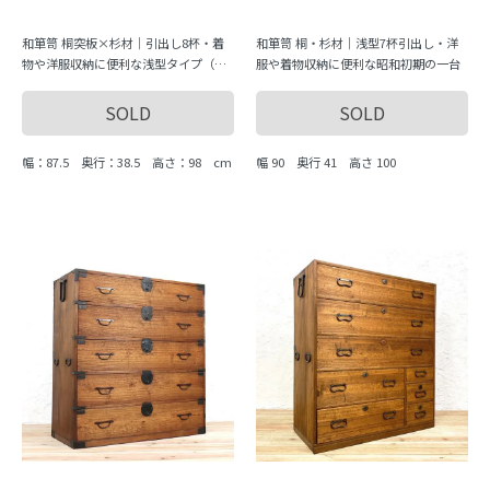
和箪笥 桐突板×杉材｜引出し8杯・着
和箪笥 桐・杉材｜浅型7杯引出し・洋
物や洋服収納に便利な浅型タイプ（幅8
服や着物収納に便利な昭和初期の一台
1.5cm）
SOLD
SOLD
幅：87.5 奥行：38.5 高さ：98 cm
幅 90 奥行 41 高さ 100