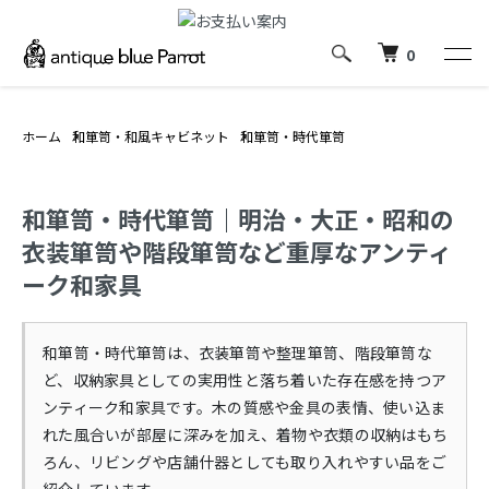
0
ホーム
和箪笥・和風キャビネット
和箪笥・時代箪笥
和箪笥・時代箪笥｜明治・大正・昭和の
衣装箪笥や階段箪笥など重厚なアンティ
ーク和家具
和箪笥・時代箪笥は、衣装箪笥や整理箪笥、階段箪笥な
ど、収納家具としての実用性と落ち着いた存在感を持つア
ンティーク和家具です。木の質感や金具の表情、使い込ま
れた風合いが部屋に深みを加え、着物や衣類の収納はもち
ろん、リビングや店舗什器としても取り入れやすい品をご
紹介しています。