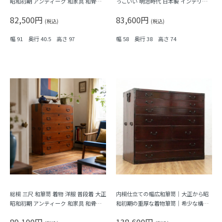
昭和初期 アンティーク 和家具 和骨董
っこいい 明治時代 日本製 インテリア
シンプル 洗練
和モダン アンティーク 和骨董
82,500円
83,600円
(税込)
(税込)
幅 91 奥行 40.5 高さ 97
幅 58 奥行 38 高さ 74
総桐 三尺 和箪笥 着物 洋服 普段着 大正
内桐仕立ての幅広和箪笥｜大正から昭
昭和初期 アンティーク 和家具 和骨董
和初期の重厚な着物箪笥｜希少な構成
明るめの色合い シンプル
と収納力が魅力の一台
89,100円
138,600円