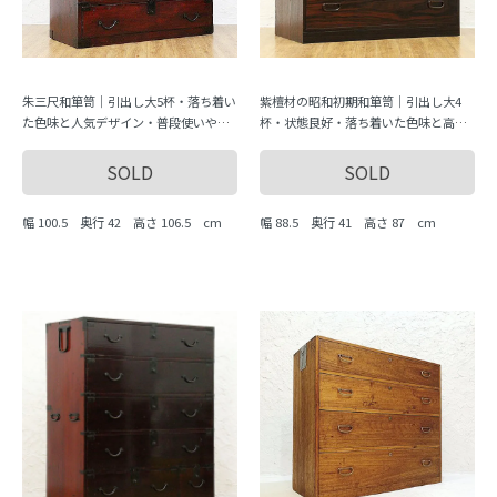
朱三尺和箪笥｜引出し大5杯・落ち着い
紫檀材の昭和初期和箪笥｜引出し大4
た色味と人気デザイン・普段使いや店
杯・状態良好・落ち着いた色味と高級
舗什器にも最適
感・収納力も◎
SOLD
SOLD
幅 100.5 奥行 42 高さ 106.5 cm
幅 88.5 奥行 41 高さ 87 cm