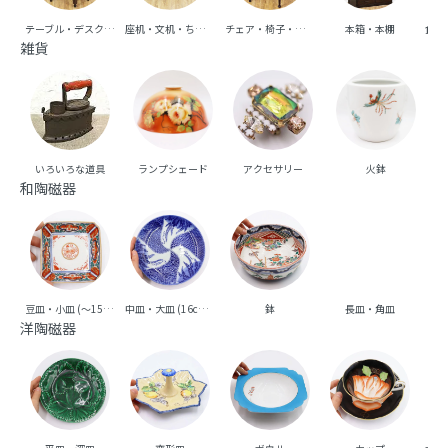
テーブル・デスク・机
座机・文机・ちゃぶ台
チェア・椅子・ベンチ・ソファ
本箱・本棚
食器
雑貨
いろいろな道具
ランプシェード
アクセサリー
火鉢
和陶磁器
豆皿・小皿 (～15cm台)
中皿・大皿 (16cm台～)
鉢
長皿・角皿
向
洋陶磁器