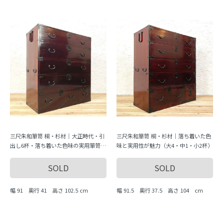
三尺朱和箪笥 桐・杉材｜大正時代・引
三尺朱和箪笥 桐・杉材｜落ち着いた色
出し6杯・落ち着いた色味の実用箪笥
味と実用性が魅力（大4・中1・小2杯）
（訳ありサービス価格）
SOLD
SOLD
幅 91 奥行 41 高さ 102.5 cm
幅 91.5 奥行 37.5 高さ 104 cm