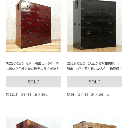
朱三尺和箪笥 松材｜引出し大5杯・落
三尺黒和箪笥（大正から昭和初期）｜
ち着いた色味と使い勝手の良さが魅力
引出し5杯｜落ち着いた古色・動画紹介
あり
SOLD
SOLD
幅 121.5 奥行 35 高さ 39 cm
幅 91 奥行 39 高さ 101 cm