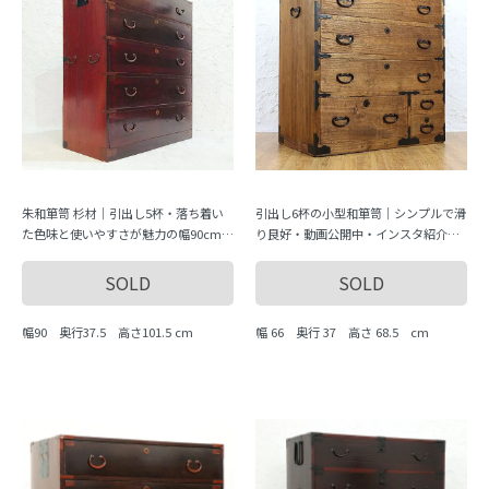
朱和箪笥 杉材｜引出し5杯・落ち着い
引出し6杯の小型和箪笥｜シンプルで滑
た色味と使いやすさが魅力の幅90cmタ
り良好・動画公開中・インスタ紹介ア
イプ
イテム
SOLD
SOLD
幅90 奥行37.5 高さ101.5 cm
幅 66 奥行 37 高さ 68.5 cm