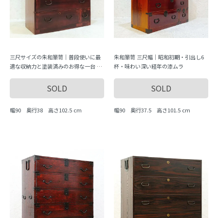
三尺サイズの朱和箪笥｜普段使いに最
朱和箪笥 三尺幅｜昭和初期・引出し6
適な収納力と塗装済みのお得な一台 幅
杯・味わい深い経年の漆ムラ
90cm
SOLD
SOLD
幅90 奥行38 高さ102.5 cm
幅90 奥行37.5 高さ101.5 cm