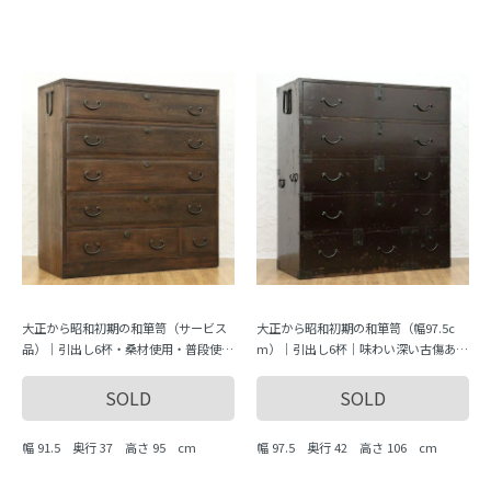
大正から昭和初期の和箪笥（サービス
大正から昭和初期の和箪笥（幅97.5c
品）｜引出し6杯・桑材使用・普段使い
m）｜引出し6杯｜味わい深い古傷あ
に最適な落ち着きある一台
り・動画紹介中
SOLD
SOLD
幅 91.5 奥行 37 高さ 95 cm
幅 97.5 奥行 42 高さ 106 cm