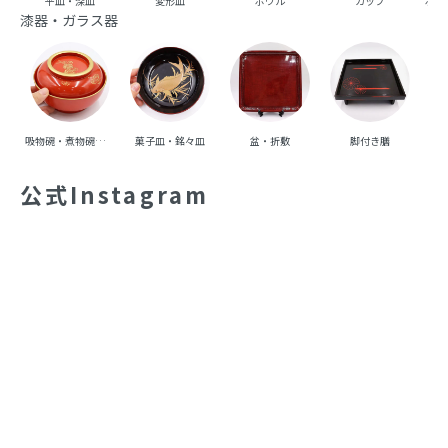
平皿・深皿
変形皿
ボウル
カップ
ポッ
漆器・ガラス器
吸物碗・煮物碗・丼碗
菓子皿・銘々皿
盆・折敷
脚付き膳
重
公式Instagram