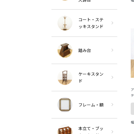
m
コート・ステ
ッキスタンド
踏み台
ケーキスタン
ド
ア
テ
ロ
フレーム・額
v
幅
本立て・ブッ