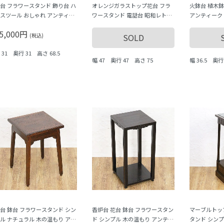
台 フラワースタンド 飾り台 ハ
オレンジガラストップ花台 フラ
火鉢台 植木鉢
スツール おしゃれ アンティー
ワースタンド 電話台 昭和レトロ
アンティーク 
 ヴィンテージ 木の温もり
ケヤキ材 アールデコ 花台 フラワ
具 昭和レトロ
5,000円
ースタンド シンプル 日本製 木の
ア
(税込)
SOLD
温もり
 31 奥行 31 高さ 68.5
幅 47 奥行 47 高さ 75
幅 36.5 奥行
台 鉢台 フラワースタンド シン
香炉台 花台 鉢台 フラワースタン
マーブルトッ
ル ナチュラル 木の温もり アン
ド シンプル 木の温もり アンティ
タンド シンプ