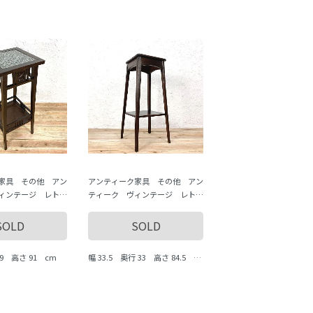
家具 その他 アン
アンティーク家具 その他 アン
ィンテージ レト
ティーク ヴィンテージ レト
道具 antique
ロ いろいろな道具 antique
vintage
SOLD
SOLD
39 高さ 91 cm
幅 33.5 奥行 33 高さ 84.5 c
m