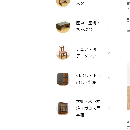
スク
花
イ
ク
5
座卓・座机・
ちゃぶ台
幅
チェア・椅
子・ソファ
引出し・小引
出し・針箱
本棚・木戸本
箱・ガラス戸
本箱
花
プ