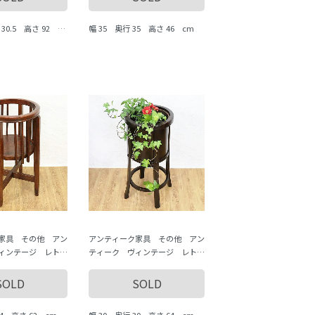
 30.5 高さ 92 c
幅 35 奥行 35 高さ 46 cm
家具 その他 アン
アンティーク家具 その他 アン
ィンテージ レト
ティーク ヴィンテージ レト
道具 antique
ロ いろいろな道具 antique
vintage
SOLD
SOLD
34 高さ 62 cm
幅 30 奥行 30 高さ 64 cm