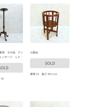
家具 その他 アン
火鉢台
ィンテージ レト
道具 antique
SOLD
SOLD
直径 35 高さ 59.5 cm
 91