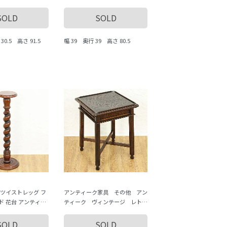
コ 日本製 木の温も
ル・デコ 大正 昭和 日本製 木の
温もり
SOLD
SOLD
30.5 高さ 91.5
幅 39 奥行 39 高さ 80.5
 ツイストレッグ フ
アンティーク家具 その他 アン
ド 花台 アンティー
ティーク ヴィンテージ レト
ジ クラシック
ロ いろいろな道具 antique
vintage
SOLD
SOLD