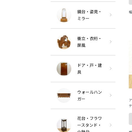
鏡台・姿見・
幅
ミラー
衝立・衣桁・
屏風
ドア・戸・建
具
ウォールハン
ガー
ア
テ
ロ
v
花台・フラワ
ースタンド・
火鉢台
幅