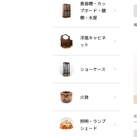
テ
食器棚・カッ
朴
プボード・膳
棚・水屋
幅
洋風キャビネ
ット
ショーケース
火鉢
花
照明・ランプ
ー
小
シェード