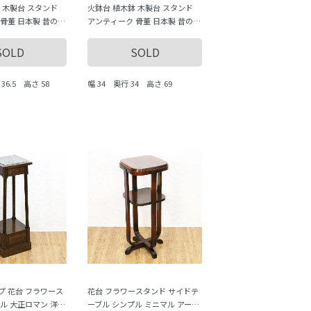
 木製台 スタンド
火鉢台 植木鉢 木製台 スタンド
骨董 日本製 昔の道
アンティーク 骨董 日本製 昔の道
 おしゃれ インテリ
具 昭和レトロ おしゃれ インテリ
ア
SOLD
SOLD
 36.5 高さ 58
幅 34 奥行 34 高さ 69
プ 花台 フラワース
花台 フラワースタンド サイドテ
ル 大正ロマン 洋館
ーブル シンプル ミニマル アー