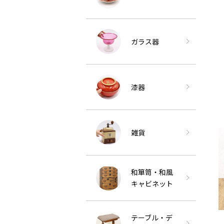
ガラス器
漆器
雑貨
和箪笥・和風
キャビネット
テーブル・デ