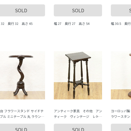
ィーク ヴィンテージ 日本製 素
ーク ヴィンテージ 彫刻入り
風 アール・デ
り
SOLD
SOLD
 32 奥行 32 高さ 45
幅 27 奥行 27 高さ 54
幅 30.5 奥行 
台 フラワースタンド サイドテ
アンティーク家具 その他 アン
ヨーロッパ製
ブル ミニテーブル 丸 ラウンド
ティーク ヴィンテージ レト
ラワースタン
ぶり ツイストレッグ
ロ いろいろな道具 antique
ク ヴィンテー
vintage
SOLD
SOLD