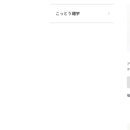
こっとう雑学
ア
テ
ロ
v
幅