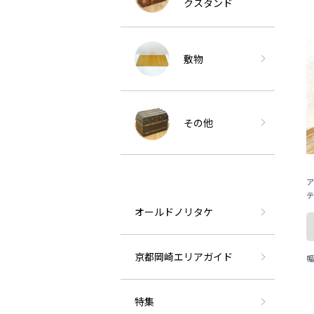
クスタンド
敷物
その他
ア
テ
ロ
オールドノリタケ
v
京都岡崎エリアガイド
幅
特集