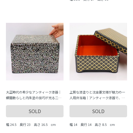
大正時代の希少なアンティーク漆器｜
上質な漆塗りと沈金菱文様が魅力の一
螺鈿散らしと内朱塗の技巧が光る二段
人用弁当箱｜アンティーク漆器で、幅1
重箱｜ジュエリーボックスとしても活
4 奥行14 高さ8.5のコンパクトサイズで
躍｜幅24.5 奥行23 高さ16.5で収納しや
持ち運びに便利
SOLD
SOLD
すい
幅 24.5 奥行 23 高さ 16.5 cm
幅 14 奥行 14 高さ 8.5 cm