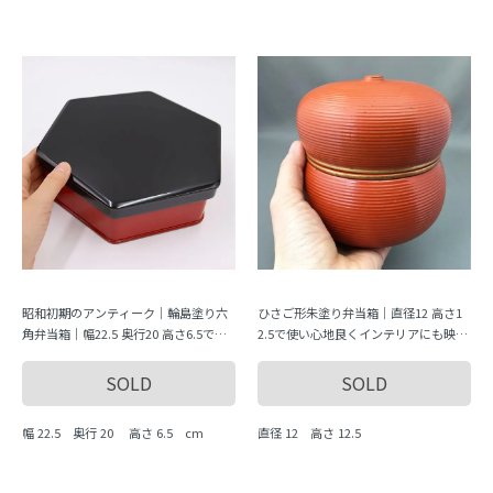
昭和初期のアンティーク｜輪島塗り六
ひさご形朱塗り弁当箱｜直径12 高さ1
角弁当箱｜幅22.5 奥行20 高さ6.5で持
2.5で使い心地良くインテリアにも映え
ち運びやすい
る
SOLD
SOLD
幅 22.5 奥行 20 高さ 6.5 cm
直径 12 高さ 12.5