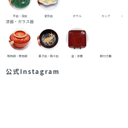
平皿・深皿
変形皿
ボウル
カップ
ポッ
漆器・ガラス器
吸物碗・煮物碗・丼碗
菓子皿・銘々皿
盆・折敷
脚付き膳
重
公式Instagram