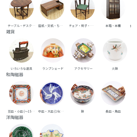
テーブル・デスク・机
座机・文机・ちゃぶ台
チェア・椅子・ベンチ・ソファ
本箱・本棚
食器
雑貨
いろいろな道具
ランプシェード
アクセサリー
火鉢
和陶磁器
豆皿・小皿 (～15cm台)
中皿・大皿 (16cm台～)
鉢
長皿・角皿
向
洋陶磁器