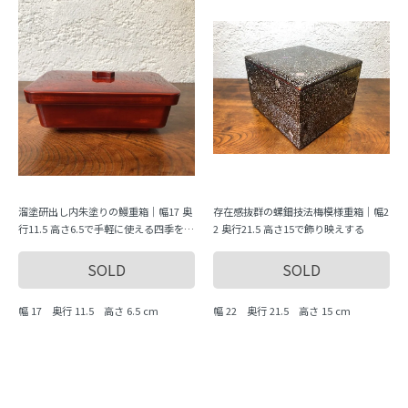
溜塗研出し内朱塗りの鰻重箱｜幅17 奥
存在感抜群の螺鈿技法梅模様重箱｜幅2
行11.5 高さ6.5で手軽に使える四季を彩
2 奥行21.5 高さ15で飾り映えする
る逸品
SOLD
SOLD
幅 17 奥行 11.5 高さ 6.5 cm
幅 22 奥行 21.5 高さ 15 cm