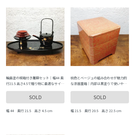
輪島塗の桐箱付き屠蘇セット｜幅44 奥
桃色とベージュの組み合わせが魅力的
行21.5 高さ4.5で贈り物に最適なサイズ
な漆器重箱｜内部は黒塗りで使いやす
感
さ抜群｜幅21.5 奥行20.5 高さ22.5で収
納にも困らない
SOLD
SOLD
幅 44 奥行 21.5 高さ 4.5 cm
幅 21.5 奥行 20.5 高さ 22.5 cm