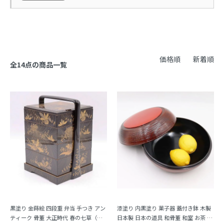
価格順
新着順
全14点の商品一覧
黒塗り 金蒔絵 四段重 弁当 手つき アン
漆塗り 内黒塗り 菓子器 蓋付き鉢 木製
ティーク 骨董 大正時代 春の七草（た
日本製 日本の道具 和骨董 和室 お茶 ア