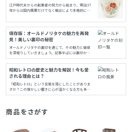
江戸時代末からの創業者の努力から始まり、明治37
年からは国内需要だけでなく輸出により本格的に栄
えたノリタケカンパニーリミテド(旧 日本陶器)。
保存版：オールドノリタケの魅力を再発
見！美しい裏印の秘密
オールドノリタケの裏印を通じて、その魅力と価値
を深堀りしていきましょう。記事半ばには裏印から
年代を調べることができる保存版一覧もあります！
昭和レトロの歴史と魅力を解説！今も愛
される理由とは？
「昭和レトロ」という言葉を耳にしたことがありま
すか？この懐かしい響きに心が温かくなる方も多い
でしょう。昭和時代の風情を再現し、今も多くの
人々に愛され続けるこの文化は、古き良き時代への
憧れと共に、日常の中に特別な彩りを添えてくれま
商品をさがす
す。