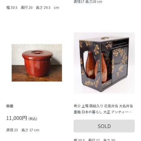
直径17 高さ28 cm
幅 30.5 奥行 20 高さ 29.5 cm
飯櫃
希少 上等 蒔絵入り 花見弁当 大名弁当
重箱 日本の暮らし 大正 アンティーク
11,000円
和骨董
(税込)
SOLD
直径 23 高さ 17 cm
幅 30.5 奥行 17 高さ 30