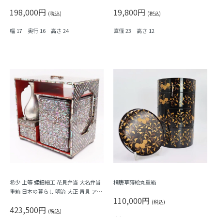
んぽぽ・なずな・大根）
ンティーク
198,000円
19,800円
(税込)
(税込)
幅 17 奥行 16 高さ 24
直径 23 高さ 12
希少 上等 螺鈿細工 花見弁当 大名弁当
桐唐草蒔絵丸重箱
重箱 日本の暮らし 明治 大正 青貝 アン
110,000円
ティーク 和骨董
(税込)
423,500円
(税込)