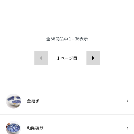
全
56
商品中
1 - 36
表示
1
ページ目
金継ぎ
和陶磁器