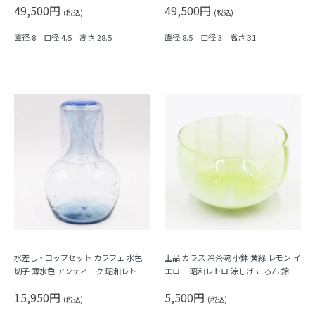
49,500円
49,500円
何学模様
幾何学模様
(税込)
(税込)
直径 8 口径 4.5 高さ 28.5
直径 8.5 口径 3 高さ 31
水差し・コップセット カラフェ 水色
上品 ガラス 冷茶碗 小鉢 黄緑 レモン イ
切子 薄水色 アンティーク 昭和レトロ
エロー 昭和レトロ 涼しげ ころん 鈴茶
なつかしい
碗
15,950円
5,500円
(税込)
(税込)