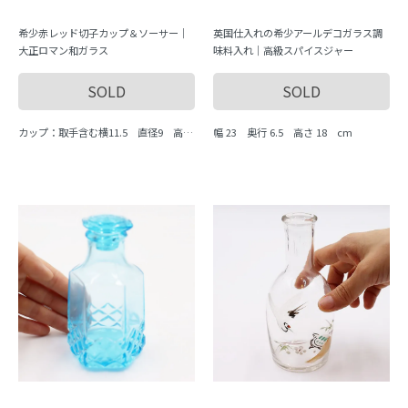
希少赤レッド切子カップ＆ソーサー｜
英国仕入れの希少アールデコガラス調
大正ロマン和ガラス
味料入れ｜高級スパイスジャー
SOLD
SOLD
カップ：取手含む横11.5 直径9 高さ
幅 23 奥行 6.5 高さ 18 cm
6 cm、ソーサー：直径13.5 高さ2-2.5
cm