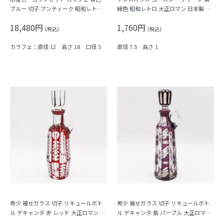
ブルー 切子 アンティーク 昭和レトロ
緑色 昭和レトロ 大正ロマン 日本製 ト
なつかしい
レー
18,480円
1,760円
(税込)
(税込)
カラフェ：直径 12 高さ 18 口径 5
直径 7.5 高さ 1
希少 被せガラス 切子 リキュールボト
希少 被せガラス 切子 リキュールボト
ル デキャンタ 赤 レッド 大正ロマン モ
ル デキャンタ 紫 パープル 大正ロマン
ダン アンティーク 日本製 おしゃれ 幾
モダン アンティーク 日本製 おしゃれ