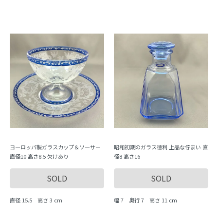
ヨーロッパ製ガラスカップ＆ソーサー
昭和初期のガラス徳利 上品な佇まい 直
直径10 高さ8.5 欠けあり
径8 高さ16
SOLD
SOLD
直径 15.5 高さ 3 cm
幅 7 奥行 7 高さ 11 cm