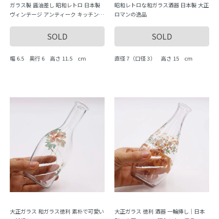
ガラス製 醤油差し 昭和レトロ 日本製
昭和レトロな和ガラス酒器 日本製 大正
ヴィンテージ アンティーク キッチン用
ロマンの逸品
品 水色
SOLD
SOLD
幅 6.5 奥行 6 高さ 11.5 cm
直径 7（口径 3） 高さ 15 cm
大正ガラス 和ガラス徳利 素朴で可愛い
大正ガラス 徳利 酒器 一輪挿し｜日本