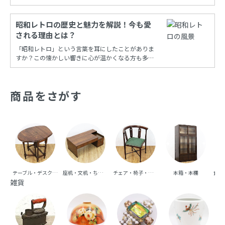
年代を調べることができる保存版一覧もあります！
昭和レトロの歴史と魅力を解説！今も愛
される理由とは？
「昭和レトロ」という言葉を耳にしたことがありま
すか？この懐かしい響きに心が温かくなる方も多い
でしょう。昭和時代の風情を再現し、今も多くの
人々に愛され続けるこの文化は、古き良き時代への
憧れと共に、日常の中に特別な彩りを添えてくれま
商品をさがす
す。
テーブル・デスク・机
座机・文机・ちゃぶ台
チェア・椅子・ベンチ・ソファ
本箱・本棚
食器
雑貨