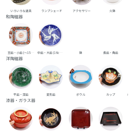
いろいろな道具
ランプシェード
アクセサリー
火鉢
和陶磁器
豆皿・小皿 (～15cm台)
中皿・大皿 (16cm台～)
鉢
長皿・角皿
向
洋陶磁器
平皿・深皿
変形皿
ボウル
カップ
ポッ
漆器・ガラス器