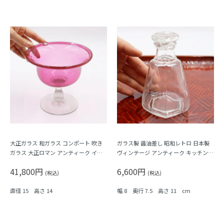
大正ガラス 和ガラス コンポート 吹き
ガラス製 醤油差し 昭和レトロ 日本製
ガラス 大正ロマン アンティーク イン
ヴィンテージ アンティーク キッチン用
テリア ピンク クランベリー
品 透明 六角形
41,800円
6,600円
(税込)
(税込)
直径 15 高さ 14
幅 8 奥行 7.5 高さ 11 cm