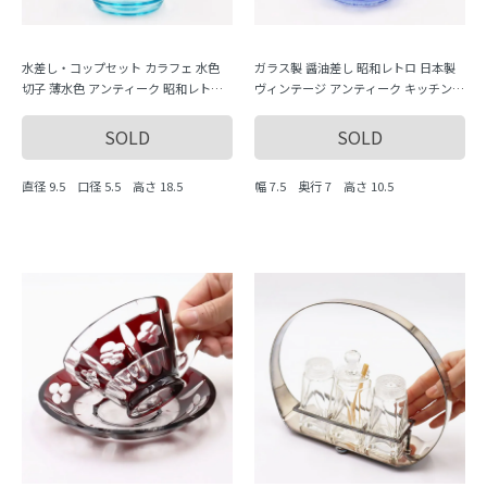
水差し・コップセット カラフェ 水色
ガラス製 醤油差し 昭和レトロ 日本製
切子 薄水色 アンティーク 昭和レトロ
ヴィンテージ アンティーク キッチン用
なつかしい
品 ブルー 青 八角 ぼんぼり形
SOLD
SOLD
直径 9.5 口径 5.5 高さ 18.5
幅 7.5 奥行 7 高さ 10.5