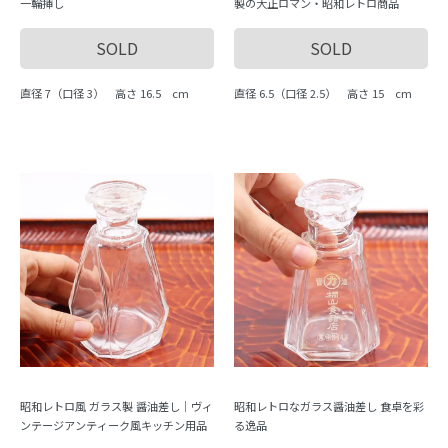
一輪挿し
製の大正ロマン・昭和レトロ商品
SOLD
SOLD
直径 7（口径 3） 高さ 16.5 cm
直径 6.5（口径 2.5） 高さ 15 cm
昭和レトロ風 ガラス製 醤油差し｜ヴィ
昭和レトロなガラス醤油差し 食卓を彩
ンテージアンティーク風キッチン用品
る逸品