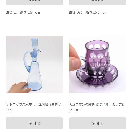
直径 11 高さ 6.5 cm
直径 16.5 高さ 15.5 cm
レトロガラス水差し｜風情溢れるデザ
大正ロマンの輝き 紫切子ミニカップ&
イン
ソーサー
SOLD
SOLD