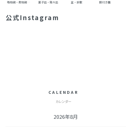
吸物碗・煮物碗・丼碗
菓子皿・銘々皿
盆・折敷
脚付き膳
重
公式Instagram
CALENDAR
カレンダー
2026年8月