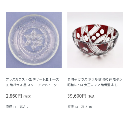
プレスガラス 小皿 デザート皿 レース
赤切子 ガラス ボウル 鉢 盛り鉢 モダン
皿 和ガラス 星 スター アンティーク ヴ
昭和レトロ 大正ロマン 和骨董 おしゃ
ィンテージ 大正・昭和初期 レトロ ク
れ 可愛い アンティーク 幾何学
2,860円
39,600円
ラシック（少々難あり）
(税込)
(税込)
直径 11 高さ 2
直径 23 高さ 10