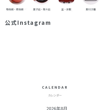
吸物碗・煮物碗・丼碗
菓子皿・銘々皿
盆・折敷
脚付き膳
重
公式Instagram
CALENDAR
カレンダー
2026年8月