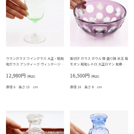
ウランガラス ワイングラス 大正・昭和
紫切子 ガラス ボウル 鉢 盛り鉢 水玉 菊
和ガラス アンティーク ヴィンテージ
モダン 昭和レトロ 大正ロマン 和骨董
骨董 日本製
おしゃれ 可愛い アンティーク
12,980円
16,500円
(税込)
(税込)
直径 6 高さ 13 cm
直径 16 高さ 8 cm