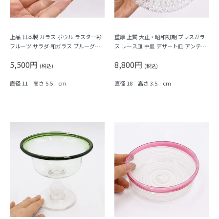
上品 日本製 ガラス ボウル ラスター彩
重厚 上質 大正・昭和初期 プレスガラ
フルーツ サラダ 和ガラス ブルーグレ
ス レース皿 中皿 デザート皿 アンティ
ー 虹色 オーロラ 昭和初期
ーク ヴィンテージ
5,500円
8,800円
(税込)
(税込)
直径 11 高さ 5.5 cm
直径 18 高さ 3.5 cm