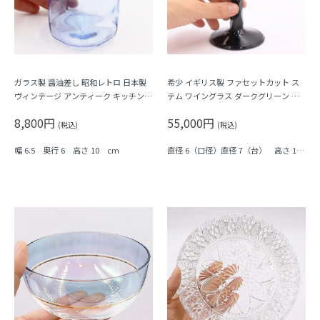
ガラス製 醤油差し 昭和レトロ 日本製
希少 イギリス製 ファセットカット ス
ヴィンテージ アンティーク キッチン用
テム ワイングラス ダークグリーン ゴ
品 ブルー 青 六角形
ールドペイント 18世紀 19世紀 1790-18
8,800円
55,000円
40年頃
(税込)
(税込)
幅 6.5 奥行 6 高さ 10 cm
直径 6（口径）直径 7（台） 高さ 14.
5 cm