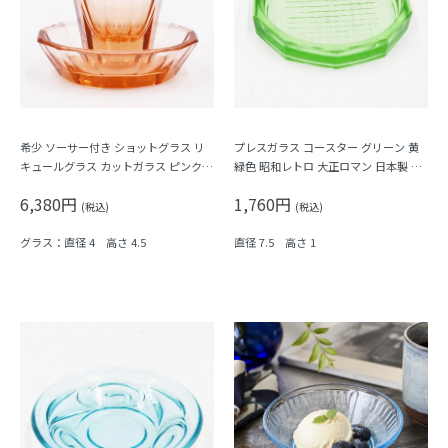
希少 ソーサー付き ショットグラス リ
プレスガラス コースター グリーン 黄
キュールグラス カットガラス ピンク色
緑色 昭和レトロ 大正ロマン 日本製 ト
大正ロマン モダン アンティーク 日本
レー
6,380円
1,760円
製 おしゃれ チェック 幾何学模様
(税込)
(税込)
グラス：直径 4 高さ 4.5
直径 7.5 高さ 1