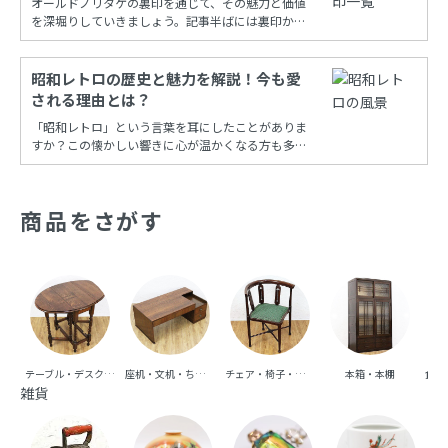
オールドノリタケの裏印を通じて、その魅力と価値
を深堀りしていきましょう。記事半ばには裏印から
年代を調べることができる保存版一覧もあります！
昭和レトロの歴史と魅力を解説！今も愛
される理由とは？
「昭和レトロ」という言葉を耳にしたことがありま
すか？この懐かしい響きに心が温かくなる方も多い
でしょう。昭和時代の風情を再現し、今も多くの
人々に愛され続けるこの文化は、古き良き時代への
憧れと共に、日常の中に特別な彩りを添えてくれま
商品をさがす
す。
テーブル・デスク・机
座机・文机・ちゃぶ台
チェア・椅子・ベンチ・ソファ
本箱・本棚
食器
雑貨