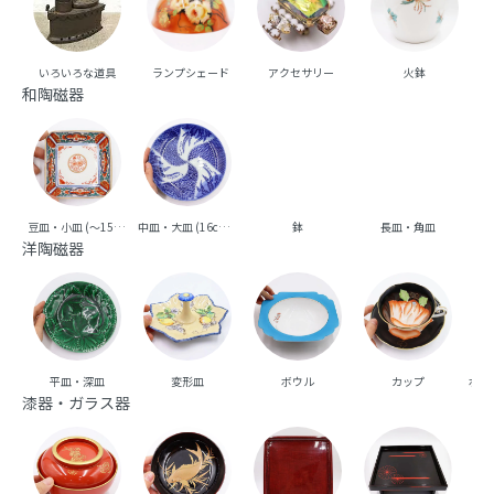
いろいろな道具
ランプシェード
アクセサリー
火鉢
和陶磁器
豆皿・小皿 (～15cm台)
中皿・大皿 (16cm台～)
鉢
長皿・角皿
向
洋陶磁器
平皿・深皿
変形皿
ボウル
カップ
ポッ
漆器・ガラス器