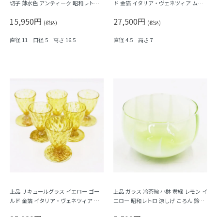
切子 薄水色 アンティーク 昭和レトロ
ド 金箔 イタリア・ヴェネツィア ムラ
なつかしい
ーノガラス Barovier & C. バロヴィエ
15,950円
27,500円
(税込)
(税込)
直径 11 口径 5 高さ 16.5
直径 4.5 高さ 7
上品 リキュールグラス イエロー ゴー
上品 ガラス 冷茶碗 小鉢 黄緑 レモン イ
ルド 金箔 イタリア・ヴェネツィア ム
エロー 昭和レトロ 涼しげ ころん 鈴茶
ラーノガラス Barovier & C. バロヴィ
碗