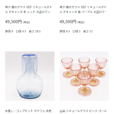
希少 被せガラス 切子 リキュールボト
希少 被せガラス 切子 リキュールボト
ル デキャンタ 赤 レッド 大正ロマン モ
ル デキャンタ 紫 パープル 大正ロマン
ダン アンティーク 日本製 おしゃれ 幾
モダン アンティーク 日本製 おしゃれ
49,500円
49,500円
何学模様
幾何学模様
(税込)
(税込)
直径 8 口径 4.5 高さ 28.5
直径 8.5 口径 3 高さ 31
水差し・コップセット カラフェ 水色
上品 リキュールグラス ピンク ゴール