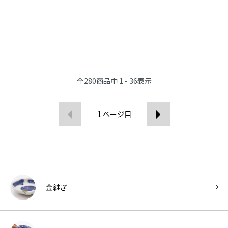
全
280
商品中
1 - 36
表示
1
ページ目
金継ぎ