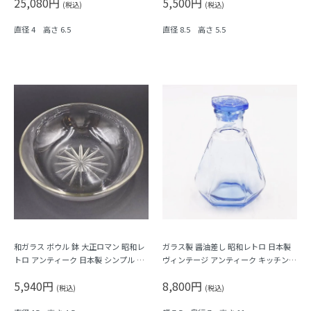
25,080円
5,500円
エ
(税込)
(税込)
直径 4 高さ 6.5
直径 8.5 高さ 5.5
和ガラス ボウル 鉢 大正ロマン 昭和レ
ガラス製 醤油差し 昭和レトロ 日本製
トロ アンティーク 日本製 シンプル 素
ヴィンテージ アンティーク キッチン用
朴 おしゃれ 上品 サラダ デザート 甘
品 ブルー 青 六角
5,940円
8,800円
味
(税込)
(税込)