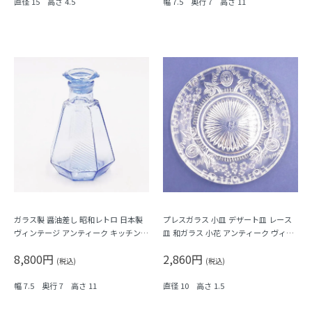
直径 15 高さ 4.5
幅 7.5 奥行 7 高さ 11
ガラス製 醤油差し 昭和レトロ 日本製
プレスガラス 小皿 デザート皿 レース
ヴィンテージ アンティーク キッチン用
皿 和ガラス 小花 アンティーク ヴィン
品 ブルー 青 八角形 縞 ストライプ
テージ 大正・昭和初期 レトロ クラシ
8,800円
2,860円
ック
(税込)
(税込)
幅 7.5 奥行 7 高さ 11
直径 10 高さ 1.5