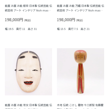
能面 お面 お能 般若 日本製 伝統芸能 伝
能面 お面 お能 万媚 日本製 伝統芸能 伝
統芸術 アート インテリア Noh mask,
統芸術 アート インテリア Noh mask,
Japanese antiques
Japanese antiques
198,000円
198,000円
(税込)
(税込)
幅 19.5 奥行 11 高さ 31
幅 13.5 奥行 7.5 高さ 21
能面 お面 お能 若女 日本製 伝統芸能 伝
木地 伝統 こけし 着物 今三郎型 佐藤慶