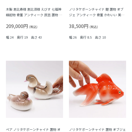
木製 恵比寿様 恵比須様 えびす 七福神
ノリタケボーンチャイナ 鯉 置物 オブ
縁起物 骨董 アンティーク 民芸 置物 オ
ジェ アンティーク 骨董 かわいい 美し
ブジェ インテリア
い 朱色 希少
209,000円
38,500円
(税込)
(税込)
幅 24 奥行 19 高さ 43
幅 26 奥行 8.5 高さ 10
ペア ノリタケボーンチャイナ 置物 オ
ノリタケボーンチャイナ 置物 オブジェ