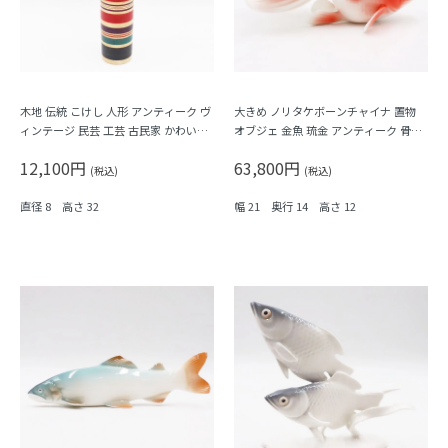
木地 伝統 こけし 人形 アンティーク ヴ
大きめ ノリタケボーンチャイナ 置物
ィンテージ 民芸 工芸 古民家 かわいい
オブジェ 金魚 琉金 アンティーク 骨董
日本製 徳永慎一 Kokeshi
かわいい 縁起物（朱色）
12,100円
63,800円
(税込)
(税込)
直径 8 高さ 32
幅 21 奥行 14 高さ 12