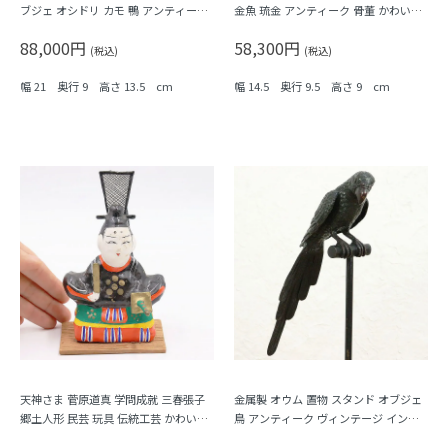
ブジェ オシドリ カモ 鴨 アンティーク
金魚 琉金 アンティーク 骨董 かわいい
骨董 かわいい 縁起物
縁起物（朱色）
88,000円
58,300円
(税込)
(税込)
幅 21 奥行 9 高さ 13.5 cm
幅 14.5 奥行 9.5 高さ 9 cm
天神さま 菅原道真 学問成就 三春張子
金属製 オウム 置物 スタンド オブジェ
郷土人形 民芸 玩具 伝統工芸 かわいい
鳥 アンティーク ヴィンテージ インテ
動物 置物 アンティーク 骨董
リア 熱帯 ガーデン A★