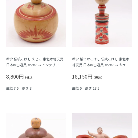
希少 伝統こけし えじこ 東北木地玩具
希少 輪っかこけし 伝統こけし 東北木
日本の古道具 かわいい インテリア ア
地玩具 日本の古道具 かわいい カラフ
ンティーク Kokeshi
ル インテリア 弥治郎系 鎌田孝志作
8,800円
18,150円
(税込)
(税込)
直径 7.5 高さ 8
直径 5 高さ 18.5