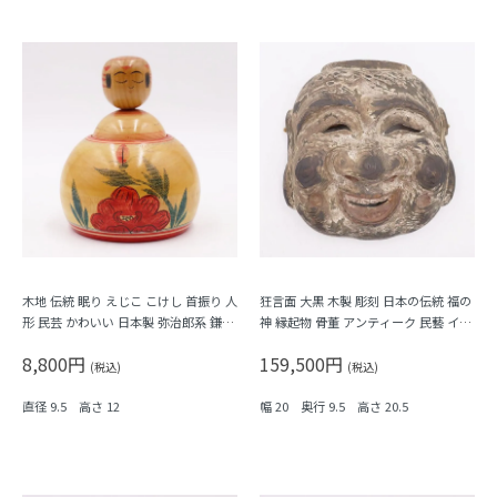
木地 伝統 眠り えじこ こけし 首振り 人
狂言面 大黒 木製 彫刻 日本の伝統 福の
形 民芸 かわいい 日本製 弥治郎系 鎌田
神 縁起物 骨董 アンティーク 民藝 イン
文市作 Kokeshi
テリア オブジェ
8,800円
159,500円
(税込)
(税込)
直径 9.5 高さ 12
幅 20 奥行 9.5 高さ 20.5