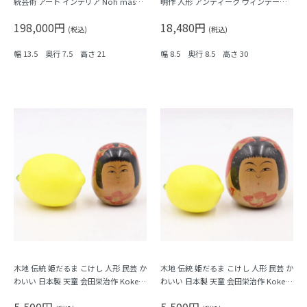
統芸術 アート インテリア Noh mask,
明作 人形 アンティーク ヴィンテージ
Japanese antiques
民芸 工芸 古民家 かわいい 日本製 Kok
198,000円
18,480円
eshi
(税込)
(税込)
幅 13.5 奥行 7.5 高さ 21
幅 8.5 奥行 8.5 高さ 30
木地 伝統 姫だるま こけし 人形 民芸 か
木地 伝統 姫だるま こけし 人形 民芸 か
わいい 日本製 天童 会田栄治作 Kokesh
わいい 日本製 天童 会田栄治作 Kokesh
iこけし 小
iこけし 大
5,500円
5,500円