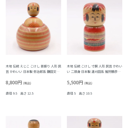
木地 伝統 えじこ こけし 首振り 人形 民
木地 伝統 こけし 寸胴 人形 民芸 かわい
芸 かわいい 日本製 弥治郎系 鎌田文市
い 二頭身 日本製 遠刈田系 猪狩勝彦作
作 アンティーク ヴィンテージ Kokeshi
アンティーク ヴィンテージ Kokeshi
8,800円
5,500円
(税込)
(税込)
直径 9.5 高さ 12.5
直径 5 高さ 10.5