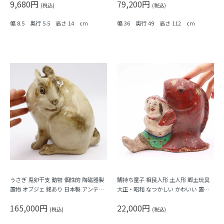
9,680円
79,200円
(税込)
(税込)
幅 8.5 奥行 5.5 高さ 14 cm
幅 36 奥行 49 高さ 112 cm
うさぎ 兎卯干支 動物 個性的 陶磁器製
鯛持ち童子 相良人形 土人形 郷土玩具
置物 オブジェ 銘あり 日本製 アンティ
大正・昭和 なつかしい かわいい 置物
ーク 骨董 インテリア
オブジェ 骨董 縁起物 アンティーク
165,000円
22,000円
(税込)
(税込)