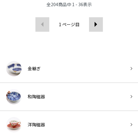
全
204
商品中
1 - 36
表示
1
ページ目
金継ぎ
和陶磁器
洋陶磁器