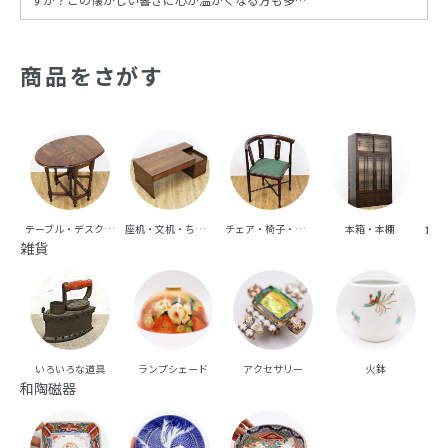
でしょう。昭和時代の風情を再現し、今も多くの
人々に愛され続けるこの文化は、古き良き時代への
憧れと共に、日常の中に特別な彩りを添えてくれま
商品をさがす
す。
テーブル・デスク・机
座机・文机・ちゃぶ台
チェア・椅子・ベンチ・ソファ
本箱・本棚
食器
雑貨
いろいろな道具
ランプシェード
アクセサリー
火鉢
和陶磁器