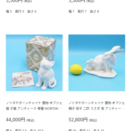
(税込)
(税込)
幅 5 奥行 5 高さ 6
幅 7 奥行 7 高さ 8
ノリタケボーンチャイナ 置物 オブジェ
ノリタケボーンチャイナ 置物 オブジェ
猫 子猫 アンティーク 骨董 NORITAKE
親子 母子 二匹 うさぎ 兎 アンティーク
日本製（箱・説明書き付き）
骨董 NORITAKE 日本製
44,000円
52,800円
(税込)
(税込)
幅 6 奥行 7.5 高さ 10.5
幅 20 奥行 11 高さ 15