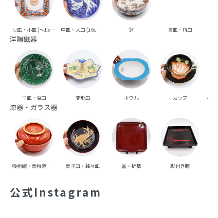
豆皿・小皿 (～15cm台)
中皿・大皿 (16cm台～)
鉢
長皿・角皿
向
洋陶磁器
平皿・深皿
変形皿
ボウル
カップ
ポッ
漆器・ガラス器
吸物碗・煮物碗・丼碗
菓子皿・銘々皿
盆・折敷
脚付き膳
重
公式Instagram