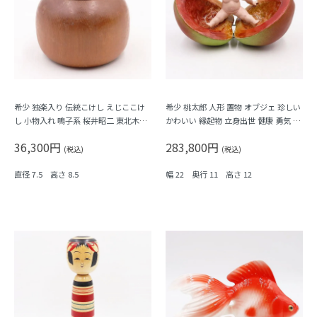
希少 独楽入り 伝統こけし えじここけ
希少 桃太郎 人形 置物 オブジェ 珍しい
し 小物入れ 鳴子系 桜井昭二 東北木地
かわいい 縁起物 立身出世 健康 勇気 魔
玩具 日本の古道具 かわいい カラフル
除け 日本製（丸屋 大木平藏 丸平人
36,300円
283,800円
インテリア Kokeshi
形）
(税込)
(税込)
直径 7.5 高さ 8.5
幅 22 奥行 11 高さ 12