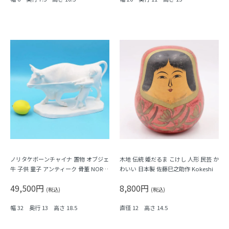
ノリタケボーンチャイナ 置物 オブジェ
木地 伝統 姫だるま こけし 人形 民芸 か
牛 子供 童子 アンティーク 骨董 NORIT
わいい 日本製 佐藤巳之助作 Kokeshi
AKE 日本製
49,500円
8,800円
(税込)
(税込)
幅 32 奥行 13 高さ 18.5
直径 12 高さ 14.5