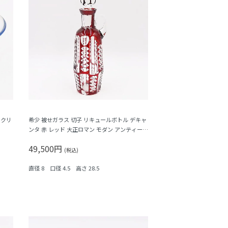
スクリ
希少 被せガラス 切子 リキュールボトル デキャ
ンタ 赤 レッド 大正ロマン モダン アンティーク
日本製 おしゃれ 幾何学模様
49,500円
(税込)
直径 8 口径 4.5 高さ 28.5