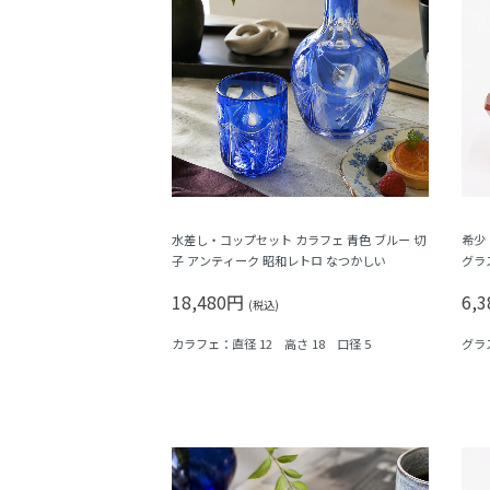
水差し・コップセット カラフェ 青色 ブルー 切
希少
子 アンティーク 昭和レトロ なつかしい
グラ
ン 
18,480円
6,
学模
(税込)
カラフェ：直径 12 高さ 18 口径 5
グラス