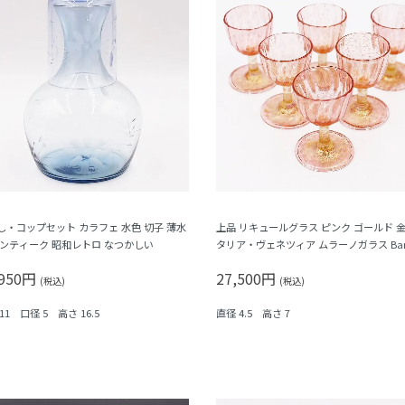
し・コップセット カラフェ 水色 切子 薄水
上品 リキュールグラス ピンク ゴールド 金
アンティーク 昭和レトロ なつかしい
タリア・ヴェネツィア ムラーノガラス Baro
r & C. バロヴィエ
,950円
27,500円
(税込)
(税込)
11 口径 5 高さ 16.5
直径 4.5 高さ 7