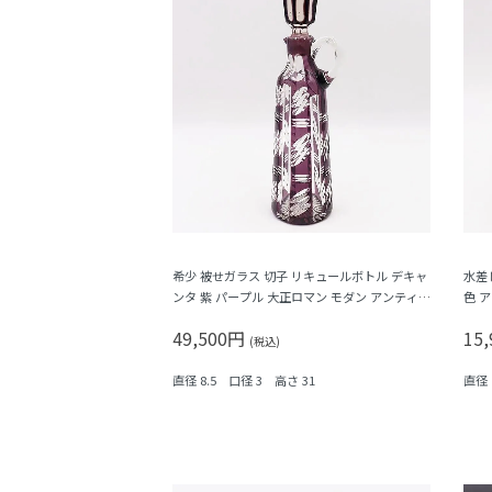
希少 被せガラス 切子 リキュールボトル デキャ
水差
ンタ 紫 パープル 大正ロマン モダン アンティー
色 
ク 日本製 おしゃれ 幾何学模様
49,500円
15
(税込)
直径 8.5 口径 3 高さ 31
直径 