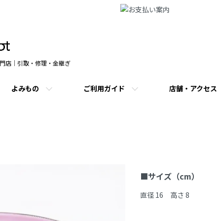
門店｜引取・修理・金継ぎ
よみもの
ご利用ガイド
店舗・アクセス
商品説明
■サイズ（cm）
直径 16　高さ 8
