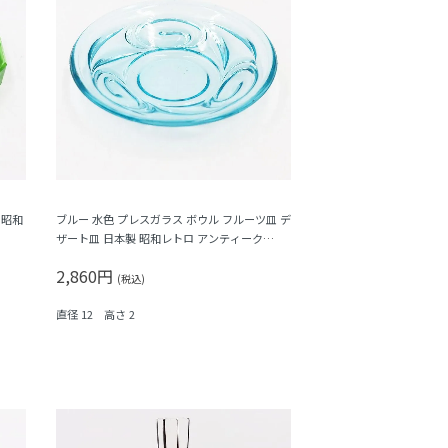
 昭和
ブルー 水色 プレスガラス ボウル フルーツ皿 デ
ザート皿 日本製 昭和レトロ アンティーク
（渦）
2,860円
(税込)
直径 12 高さ 2