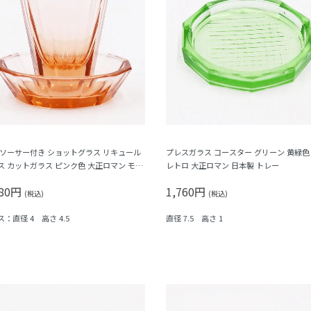
 ソーサー付き ショットグラス リキュール
プレスガラス コースター グリーン 黄緑色
ス カットガラス ピンク色 大正ロマン モダ
レトロ 大正ロマン 日本製 トレー
アンティーク 日本製 おしゃれ チェック 幾何
380円
1,760円
様
(税込)
(税込)
：直径 4 高さ 4.5
直径 7.5 高さ 1