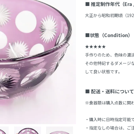
■ 推定制作年代（Era / 
大正から昭和初期頃（1920
■状態（Condition）
★★★★★

手作りのため、色味の濃淡
その他特記するダメージ
して良い状態です。

■ 配送・送料について
※食器類は購入点数に関
・購入時に日時指定可能で
・指定なしの場合は、ご注