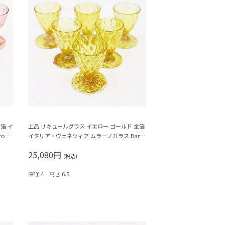
箔 イ
上品 リキュールグラス イエロー ゴールド 金箔
vie
イタリア・ヴェネツィア ムラーノガラス Baro
vier & C. バロヴィエ
25,080円
(税込)
直径 4 高さ 6.5