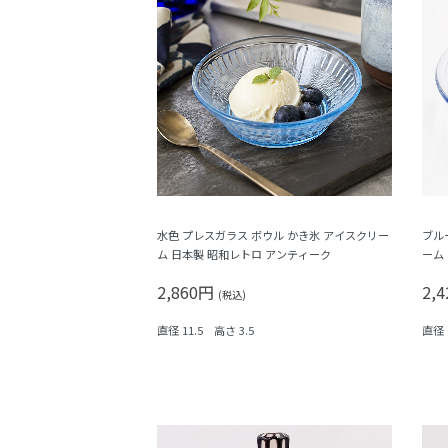
水色 プレスガラス ボウル かき氷 アイスクリー
ブル
ム 日本製 昭和レトロ アンティーク
ーム
2,860円
2,
(税込)
直径 11.5 高さ 3.5
直径 