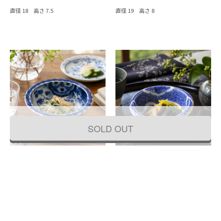
直径 18 高さ 7.5
直径 19 高さ 8
SOLD OUT
手描き 染付 中鉢 紺 盛り鉢 飾り鉢 伊万
手描き 染付 中鉢 呉須 藍 紺 盛り鉢 飾
里 アンティーク 骨董 日本製 おしゃれ
り鉢 アンティーク 骨董 日本製 伊万里
（草花・渦）
（みじん唐草・山水）
44,000円
33,000円
(税込)
(税込)
直径 19.5 高さ 9.5
直径 16 高さ 7