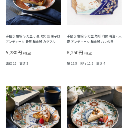
手描き 色絵 伊万里 小皿 取り皿 菓子皿
手描き 色絵 伊万里 角形 向付 明治・大
アンティーク 骨董 和食器 カラフル
正 アンティーク 和食器 ハレの日
（霞・千鳥・鳳凰・シダ・菱）
（松・鳥・花唐草・菱・シダ）
5,280円
8,250円
(税込)
(税込)
直径 15 高さ 3
幅 16.5 奥行 12.5 高さ 4