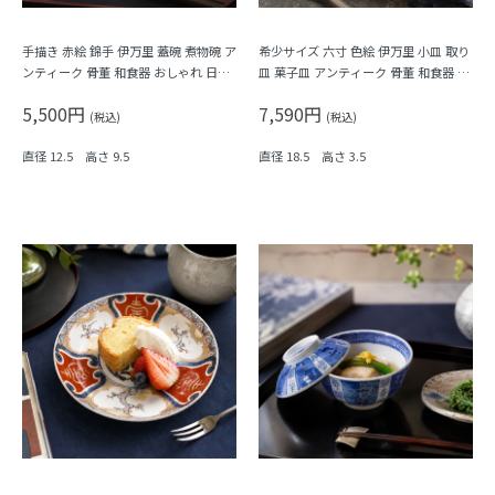
手描き 赤絵 錦手 伊万里 蓋碗 煮物碗 ア
希少サイズ 六寸 色絵 伊万里 小皿 取り
ンティーク 骨董 和食器 おしゃれ 日本
皿 菓子皿 アンティーク 骨董 和食器 カ
製 おもてなし 華やか（鳳凰・菊唐草・
ラフル（鳳凰・尾長鳥・橘・瓢箪・
5,500円
7,590円
シダ）
松・菱）
(税込)
(税込)
直径 12.5 高さ 9.5
直径 18.5 高さ 3.5