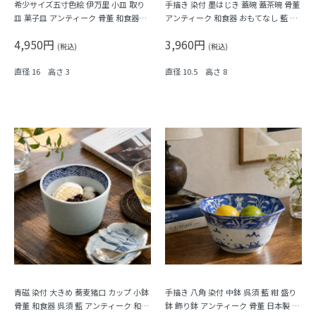
希少サイズ五寸色絵 伊万里 小皿 取り
手描き 染付 墨はじき 蓋碗 蓋茶碗 骨董
皿 菓子皿 アンティーク 骨董 和食器
アンティーク 和食器 おもてなし 藍 ブ
（梅・寿・唐花・菱）
ルー（松竹梅・福寿）
4,950円
3,960円
(税込)
(税込)
直径 16 高さ 3
直径 10.5 高さ 8
青磁 染付 大きめ 蕎麦猪口 カップ 小鉢
手描き 八角 染付 中鉢 呉須 藍 紺 盛り
骨董 和食器 呉須 藍 アンティーク 和モ
鉢 飾り鉢 アンティーク 骨董 日本製 伊