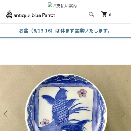
0
お盆（8/13-16）は休まず営業いたします。
ホーム
和陶磁器
豆皿・小皿 (～16cm)