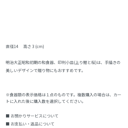
商品説明
直径14 　高さ 3 (cm)

明治大正昭和初期の和食器、印判小皿(上り鯉と桜)は、手描きの
美しいデザインで贈り物にもおすすめです。
※食器類の表示価格は１点のものです。複数購入の場合は、カー
トに入れた後に購入数を選択してください。
■ お預かりサービスについて
■ お支払い・返品について