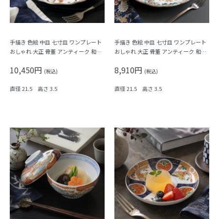
手描き 色絵 中皿 七寸皿 ワンプレート
手描き 色絵 中皿 七寸皿 ワンプレート
おしゃれ 大正 骨董 アンティーク 和食
おしゃれ 大正 骨董 アンティーク 和食
器 おもてなし パステル（唐花・唐草・
器 おもてなし（松竹梅・三つ葉・鳳
10,450円
8,910円
鳳凰・立湧・盆栽？）
凰・菊・菱）
(税込)
(税込)
直径 21.5 高さ 3.5
直径 21.5 高さ 3.5