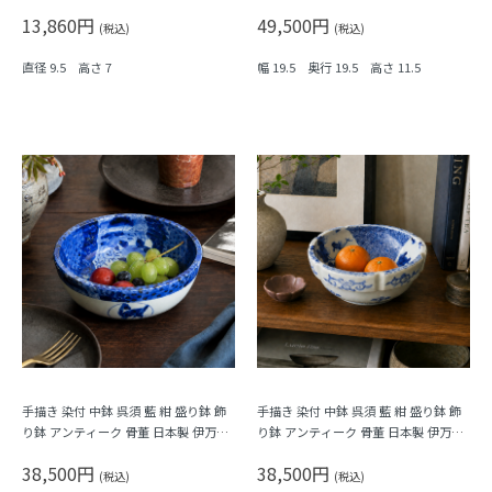
ダン（五弁花・菱・格子）
万里（波、草花）
13,860円
49,500円
(税込)
(税込)
直径 9.5 高さ 7
幅 19.5 奥行 19.5 高さ 11.5
手描き 染付 中鉢 呉須 藍 紺 盛り鉢 飾
手描き 染付 中鉢 呉須 藍 紺 盛り鉢 飾
り鉢 アンティーク 骨董 日本製 伊万里
り鉢 アンティーク 骨董 日本製 伊万里
（馬・唐草・植物）
（窓絵草花・みじん唐草）
38,500円
38,500円
(税込)
(税込)