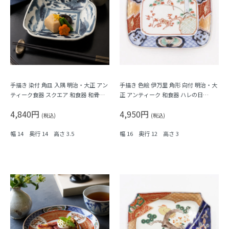
手描き 染付 角皿 入隅 明治・大正 アン
手描き 色絵 伊万里 角形 向付 明治・大
ティーク食器 スクエア 和食器 和骨董
正 アンティーク 和食器 ハレの日
（植物・瓢箪？）
（梅・紅葉・鳥・格子・シダ）
4,840円
4,950円
(税込)
(税込)
幅 14 奥行 14 高さ 3.5
幅 16 奥行 12 高さ 3