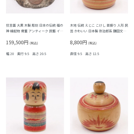
狂言面 大黒 木製 彫刻 日本の伝統 福の
木地 伝統 えじこ こけし 首振り 人形 民
神 縁起物 骨董 アンティーク 民藝 イン
芸 かわいい 日本製 弥治郎系 鎌田文市
テリア オブジェ
作 アンティーク ヴィンテージ Kokeshi
159,500円
8,800円
(税込)
(税込)
幅 20 奥行 9.5 高さ 20.5
直径 9.5 高さ 12.5