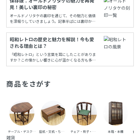
保存版：オールドノリタケの魅力を再発
見！美しい裏印の秘密
オールドノリタケの裏印を通じて、その魅力と価値
を深堀りしていきましょう。記事半ばには裏印から
年代を調べることができる保存版一覧もあります！
昭和レトロの歴史と魅力を解説！今も愛
される理由とは？
「昭和レトロ」という言葉を耳にしたことがありま
すか？この懐かしい響きに心が温かくなる方も多い
でしょう。昭和時代の風情を再現し、今も多くの
人々に愛され続けるこの文化は、古き良き時代への
憧れと共に、日常の中に特別な彩りを添えてくれま
商品をさがす
す。
テーブル・デスク・机
座机・文机・ちゃぶ台
チェア・椅子・ベンチ・ソファ
本箱・本棚
食器
雑貨