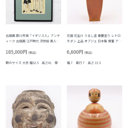
古版画 歌川芳員「イギリス人」アンテ
花器 花生け うるし塗 春慶塗り レトロ
ィーク 古版画 江戸時代 浮世絵 美人画
モダン 上品 オブジェ 日本製 骨董 アン
アート インテリア woodblock print U
ティーク
185,000円
6,600円
kiyoe
(税込)
(税込)
額のサイズ 大衣 幅52.5 高さ41 厚み
幅 7 奥行 7 高さ 22.5
2 cm