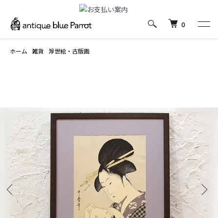
0
ホーム
雑貨
浮世絵・古版画