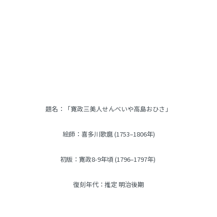
商品説明
題名：「寛政三美人せんべいや高島おひさ」
絵師：喜多川歌麿 (1753–1806年)
初版：寛政8-9年頃 (1796–1797年) 
復刻年代：推定 明治後期