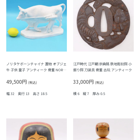
ノリタケボーンチャイナ 置物 オブジェ
江戸時代 江戸期 宗典銘 鉄地彫刻鍔 小
牛 子供 童子 アンティーク 骨董 NORIT
振り鍔 刀装具 骨董 古玩 アンティーク
AKE 日本製
49,500円
33,000円
(税込)
(税込)
幅 32 奥行 13 高さ 18.5
横 6 縦 7 厚み 0.5