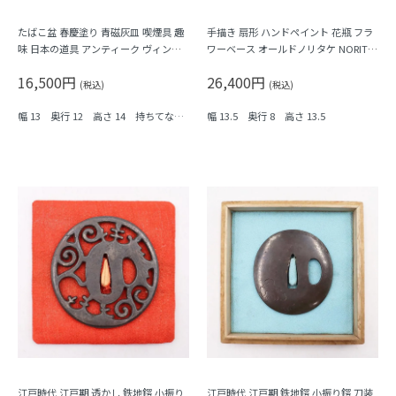
たばこ盆 春慶塗り 青磁灰皿 喫煙具 趣
手描き 扇形 ハンドペイント 花瓶 フラ
味 日本の道具 アンティーク ヴィンテ
ワーベース オールドノリタケ NORITA
ージ
KE 日本製 アンティーク インテリア
16,500円
26,400円
(税込)
(税込)
幅 13 奥行 12 高さ 14 持ちてなし
幅 13.5 奥行 8 高さ 13.5
高さ 7
江戸時代 江戸期 透かし 鉄地鍔 小振り
江戸時代 江戸期 鉄地鍔 小振り鍔 刀装