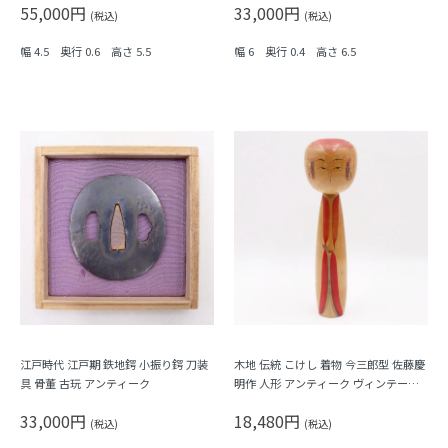
55,000円
33,000円
(税込)
(税込)
幅 4.5 奥行 0.6 高さ 5.5
幅 6 奥行 0.4 高さ 6.5
江戸時代 江戸期 鉄地鍔 小振り鍔 刀装
木地 伝統 こけし 着物 今三郎型 佐藤慶
具 骨董 古玩 アンティーク
明作 人形 アンティーク ヴィンテージ
民芸 工芸 古民家 かわいい 日本製 Kok
33,000円
18,480円
eshi
(税込)
(税込)