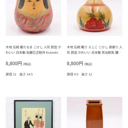
木地 伝統 姫だるま こけし 人形 民芸 か
木地 伝統 眠り えじこ こけし 首振り 人
わいい 日本製 佐藤巳之助作 Kokeshi
形 民芸 かわいい 日本製 弥治郎系 鎌田
文市作 Kokeshi
8,800円
8,800円
(税込)
(税込)
直径 12 高さ 14.5
直径 9.5 高さ 12