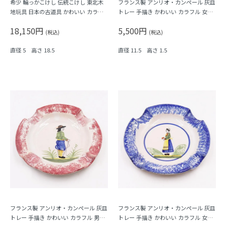
希少 輪っかこけし 伝統こけし 東北木
フランス製 アンリオ・カンペール 灰皿
地玩具 日本の古道具 かわいい カラフ
トレー 手描き かわいい カラフル 女性
ル インテリア 弥治郎系 鎌田孝志作
人物 ヴィンテージ 緑 グリーン
18,150円
5,500円
(税込)
(税込)
直径 5 高さ 18.5
直径 11.5 高さ 1.5
フランス製 アンリオ・カンペール 灰皿
フランス製 アンリオ・カンペール 灰皿
トレー 手描き かわいい カラフル 男性
トレー 手描き かわいい カラフル 女性