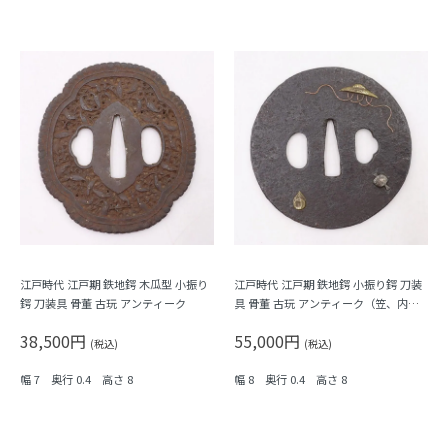
江戸時代 江戸期 鉄地鍔 木瓜型 小振り
江戸時代 江戸期 鉄地鍔 小振り鍔 刀装
鍔 刀装具 骨董 古玩 アンティーク
具 骨董 古玩 アンティーク（笠、内出
の小槌、宝珠）
38,500円
55,000円
(税込)
(税込)
幅 7 奥行 0.4 高さ 8
幅 8 奥行 0.4 高さ 8