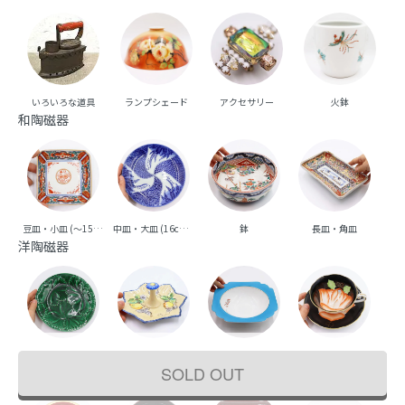
いろいろな道具
ランプシェード
アクセサリー
火鉢
和陶磁器
豆皿・小皿 (～15cm台)
中皿・大皿 (16cm台～)
鉢
長皿・角皿
向
洋陶磁器
平皿・深皿
変形皿
ボウル
カップ
ポッ
SOLD OUT
漆器・ガラス器