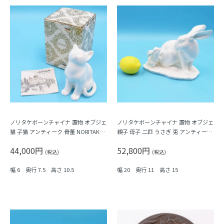
ノリタケボーンチャイナ 置物 オブジェ
ノリタケボーンチャイナ 置物 オブジェ
猫 子猫 アンティーク 骨董 NORITAKE
親子 母子 二匹 うさぎ 兎 アンティーク
日本製（箱・説明書き付き）
骨董 NORITAKE 日本製
44,000円
52,800円
(税込)
(税込)
幅 6 奥行 7.5 高さ 10.5
幅 20 奥行 11 高さ 15