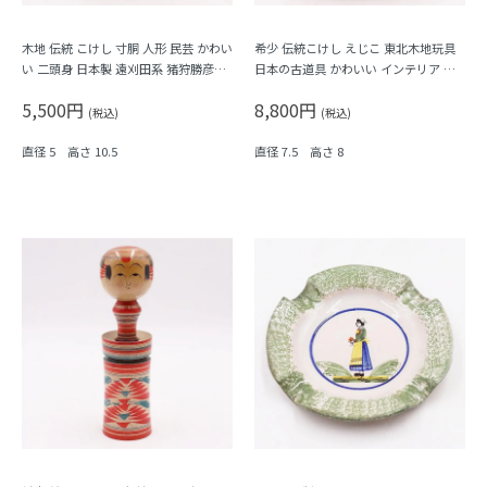
木地 伝統 こけし 寸胴 人形 民芸 かわい
希少 伝統こけし えじこ 東北木地玩具
い 二頭身 日本製 遠刈田系 猪狩勝彦作
日本の古道具 かわいい インテリア ア
アンティーク ヴィンテージ Kokeshi
ンティーク Kokeshi
5,500円
8,800円
(税込)
(税込)
直径 5 高さ 10.5
直径 7.5 高さ 8