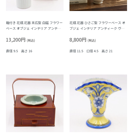
箱付き 花瓶 花器 末広型 白磁 フラワー
花瓶 花器 ひさご型 フラワーベース オ
ベース オブジェ インテリア アンティ
ブジェ インテリア アンティーク ヴィ
ーク ヴィンテージ 日本製 レトロモダ
ンテージ 日本製 レトロモダン
13,200円
8,800円
ン
(税込)
(税込)
直径 9.5 高さ 16
直径 11.5 口径 4.5 高さ 21