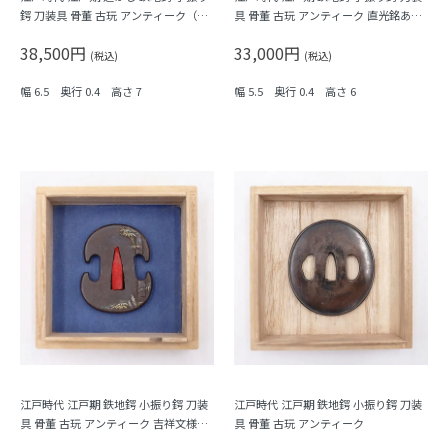
鍔 刀装具 骨董 古玩 アンティーク（唐
具 骨董 古玩 アンティーク 直光銘あり
草）
（人物）
38,500円
33,000円
(税込)
(税込)
幅 6.5 奥行 0.4 高さ 7
幅 5.5 奥行 0.4 高さ 6
江戸時代 江戸期 鉄地鍔 小振り鍔 刀装
江戸時代 江戸期 鉄地鍔 小振り鍔 刀装
具 骨董 古玩 アンティーク 吉祥文様
具 骨董 古玩 アンティーク
（竹・筍）