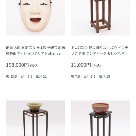
能面 お面 お能 若女 日本製 伝統芸能 伝
ミニ盆栽台 花台 飾り台 小ぶり インテ
統芸術 アート インテリア Noh mask,
リア 骨董 アンティーク おしゃれ 木の
Japanese antiques
温もり
198,000円
11,000円
(税込)
(税込)
幅 13.5 奥行 7.5 高さ 21
幅 7.5 奥行 7.5 高さ 15