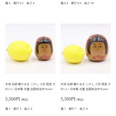
幅 6 奥行 0.3 高さ 6
幅 8.5 奥行 8.5 高さ 30
木地 伝統 姫だるま こけし 人形 民芸 か
木地 伝統 姫だるま こけし 人形 民芸 か
わいい 日本製 天童 会田栄治作 Kokesh
わいい 日本製 天童 会田栄治作 Kokesh
iこけし 小
iこけし 大
5,500円
5,500円
(税込)
(税込)
幅 5 奥行 5 高さ 6
幅 7 奥行 7 高さ 8