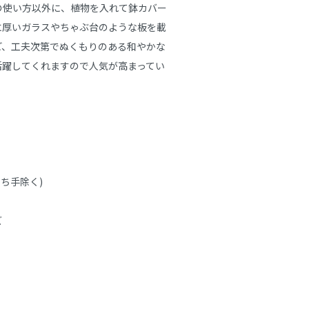
の使い方以外に、植物を入れて鉢カバー
に厚いガラスやちゃぶ台のような板を載
ど、工夫次第でぬくもりのある和やかな
活躍してくれますので人気が高まってい
持ち手除く)
ズ