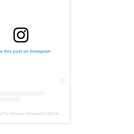
ew this post on Instagram
A post shared by Nobuya Hatayama (@nobuh39)
on
Jan 5, 2019 at 2:11pm PST