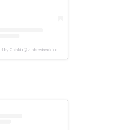
d by Chiaki (@vitabrevisvale)
on
May 2, 2019 at 6:48am PDT