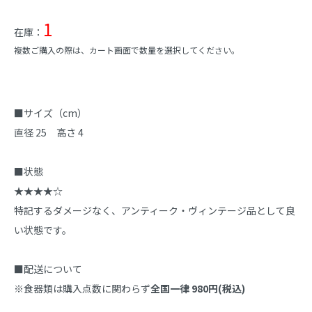
1
在庫：
複数ご購入の際は、カート画面で数量を選択してください。
商品説明
■サイズ（cm）

直径 25　高さ 4

■状態

★★★★☆

特記するダメージなく、アンティーク・ヴィンテージ品として良
い状態です。

■配送について

※食器類は購入点数に関わらず
全国一律 980円(税込)