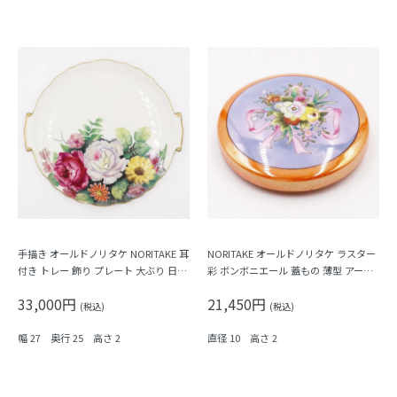
手描き オールドノリタケ NORITAKE 耳
NORITAKE オールドノリタケ ラスター
付き トレー 飾り プレート 大ぶり 日本
彩 ボンボニエール 蓋もの 薄型 アール
製 大正時代レトロモダン
デコ おしゃれ カラフル 大正ロマン 小
33,000円
21,450円
物入れにも（花束・フラワー）
(税込)
(税込)
幅 27 奥行 25 高さ 2
直径 10 高さ 2