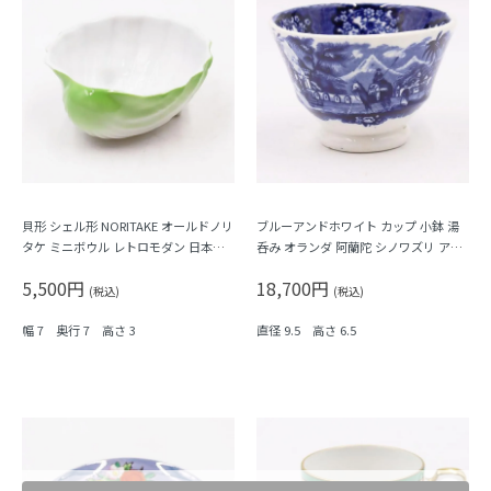
貝形 シェル形 NORITAKE オールドノリ
ブルーアンドホワイト カップ 小鉢 湯
タケ ミニボウル レトロモダン 日本製
呑み オランダ 阿蘭陀 シノワズリ アン
日本陶器会 グリーン
ティーク ヨーロッパ
5,500円
18,700円
(税込)
(税込)
幅 7 奥行 7 高さ 3
直径 9.5 高さ 6.5