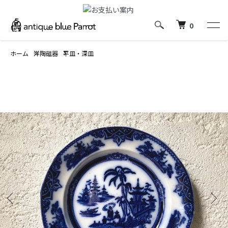
0
ホーム
洋陶磁器
平皿・深皿