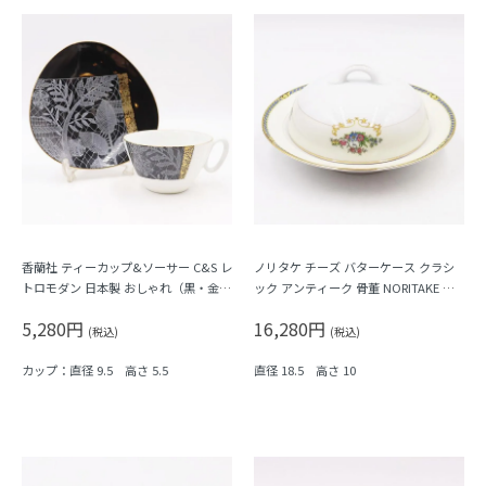
香蘭社 ティーカップ&ソーサー C&S レ
ノリタケ チーズ バターケース クラシ
トロモダン 日本製 おしゃれ（黒・金・
ック アンティーク 骨董 NORITAKE 上
レース・植物）
品 フラワー
5,280円
16,280円
(税込)
(税込)
カップ：直径 9.5 高さ 5.5
直径 18.5 高さ 10