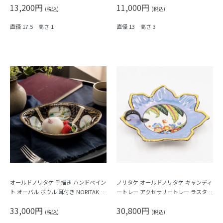
13,200円
11,000円
花）
の花）A
(税込)
(税込)
直径 17.5 高さ 1
直径 13 高さ 3
オールドノリタケ 手描き ハンドペイン
ノリタケ オールドノリタケ キャンディ
ト オーバル ボウル 耳付き NORITAKE
ートレー アクセサリートレー ラスター
日本製 アンティーク（黒地に金彩・4
彩 花形 手つき 大正ロマン
33,000円
30,800円
つ窓風景画）
(税込)
(税込)