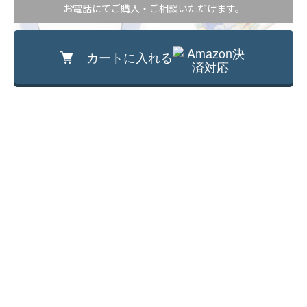
お電話にてご購入・ご相談いただけます。
カートに入れる
オールドノリタケ NORITAKE ハンドル
オールドノリタケ ラスター彩 デミタス
付き ラスター彩 ジュエリートレー レ
カップ チョコレートカップ カラフル
モンディッシュ(花・フルーツ)
レトロ モダン アンティーク NORITAKE
19,800円
15,400円
骨董 かわいい（パンジー）
(税込)
(税込)
直径 14 高さ 1.5（ハンドル含めた高
直径 5.5 高さ 6
さ3）