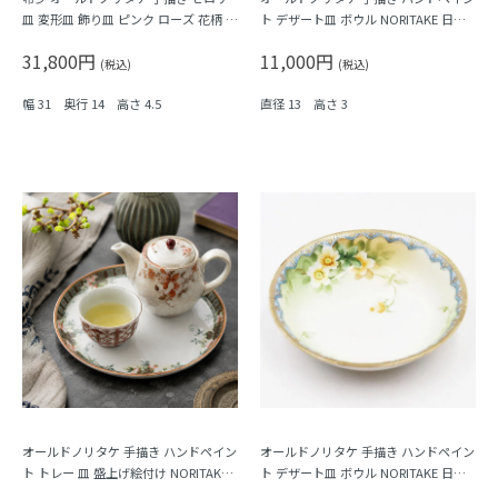
皿 変形皿 飾り皿 ピンク ローズ 花柄 N
ト デザート皿 ボウル NORITAKE 日本
ORITAKE アールデコ 楕円 オーバル
製 アンティーク（水色縁・クリーム色
31,800円
11,000円
の花）B
(税込)
(税込)
幅 31 奥行 14 高さ 4.5
直径 13 高さ 3
オールドノリタケ 手描き ハンドペイン
オールドノリタケ 手描き ハンドペイン
ト トレー 皿 盛上げ絵付け NORITAKE
ト デザート皿 ボウル NORITAKE 日本
日本製 アンティーク（クローバー・
製 アンティーク（水色縁・クリーム色