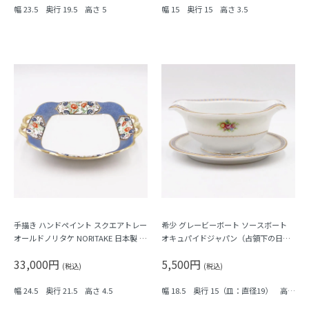
幅 23.5 奥行 19.5 高さ 5
幅 15 奥行 15 高さ 3.5
手描き ハンドペイント スクエアトレー
希少 グレービーボート ソースボート
オールドノリタケ NORITAKE 日本製 ア
オキュパイドジャパン（占領下の日本
ンティーク 耳付き ブルー（牡丹・梅）
製） アンティーク 洋食器 レトロ食器
33,000円
5,500円
小花柄 フラワープリント
(税込)
(税込)
幅 24.5 奥行 21.5 高さ 4.5
幅 18.5 奥行 15（皿：直径19） 高さ
8