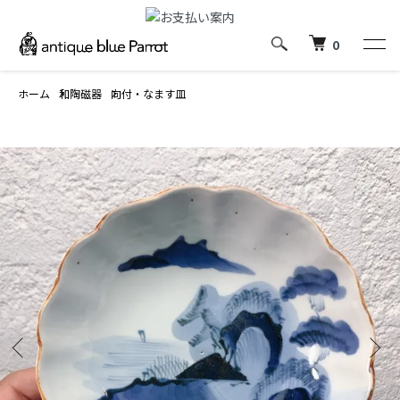
0
ホーム
和陶磁器
向付・なます皿