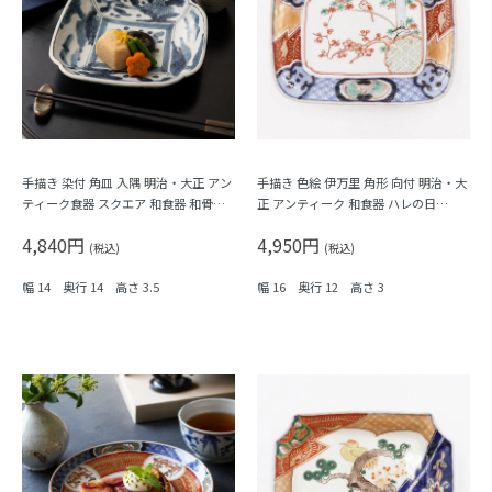
手描き 染付 角皿 入隅 明治・大正 アン
手描き 色絵 伊万里 角形 向付 明治・大
ティーク食器 スクエア 和食器 和骨董
正 アンティーク 和食器 ハレの日
（植物・瓢箪？）
（梅・紅葉・鳥・格子・シダ）
4,840円
4,950円
(税込)
(税込)
幅 14 奥行 14 高さ 3.5
幅 16 奥行 12 高さ 3