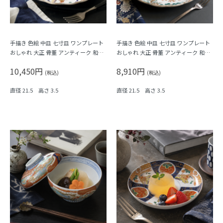
手描き 色絵 中皿 七寸皿 ワンプレート
手描き 色絵 中皿 七寸皿 ワンプレート
おしゃれ 大正 骨董 アンティーク 和食
おしゃれ 大正 骨董 アンティーク 和食
器 おもてなし パステル（唐花・唐草・
器 おもてなし（松竹梅・三つ葉・鳳
10,450円
8,910円
鳳凰・立湧・盆栽？）
凰・菊・菱）
(税込)
(税込)
直径 21.5 高さ 3.5
直径 21.5 高さ 3.5