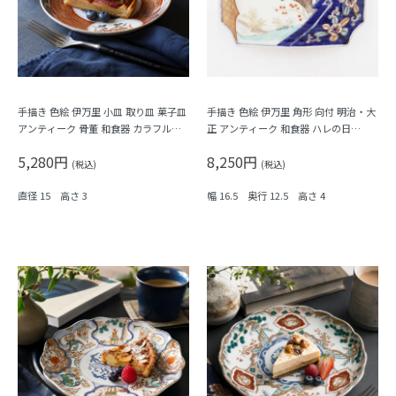
手描き 色絵 伊万里 小皿 取り皿 菓子皿
手描き 色絵 伊万里 角形 向付 明治・大
アンティーク 骨董 和食器 カラフル
正 アンティーク 和食器 ハレの日
（霞・千鳥・鳳凰・シダ・菱）
（松・鳥・花唐草・菱・シダ）
5,280円
8,250円
(税込)
(税込)
直径 15 高さ 3
幅 16.5 奥行 12.5 高さ 4