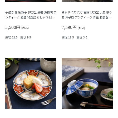
手描き 赤絵 錦手 伊万里 蓋碗 煮物碗 ア
希少サイズ 六寸 色絵 伊万里 小皿 取り
ンティーク 骨董 和食器 おしゃれ 日本
皿 菓子皿 アンティーク 骨董 和食器 カ
製 おもてなし 華やか（鳳凰・菊唐草・
ラフル（鳳凰・尾長鳥・橘・瓢箪・
5,500円
7,590円
シダ）
松・菱）
(税込)
(税込)
直径 12.5 高さ 9.5
直径 18.5 高さ 3.5