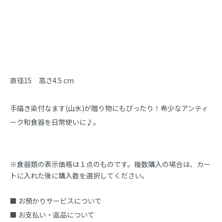
商品説明
直径15　高さ4.5 cm

手描き染付なます(山水)が贈り物にもぴったり！希少なアンティ
ーク和食器を日常使いに♪。
※食器類の表示価格は１点のものです。複数購入の場合は、カー
トに入れた後に購入数を選択してください。
■ お預かりサービスについて
■ お支払い・返品について