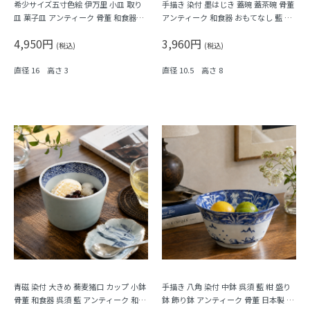
希少サイズ五寸色絵 伊万里 小皿 取り
手描き 染付 墨はじき 蓋碗 蓋茶碗 骨董
皿 菓子皿 アンティーク 骨董 和食器
アンティーク 和食器 おもてなし 藍 ブ
（梅・寿・唐花・菱）
ルー（松竹梅・福寿）
4,950円
3,960円
(税込)
(税込)
直径 16 高さ 3
直径 10.5 高さ 8
青磁 染付 大きめ 蕎麦猪口 カップ 小鉢
手描き 八角 染付 中鉢 呉須 藍 紺 盛り
骨董 和食器 呉須 藍 アンティーク 和モ
鉢 飾り鉢 アンティーク 骨董 日本製 伊