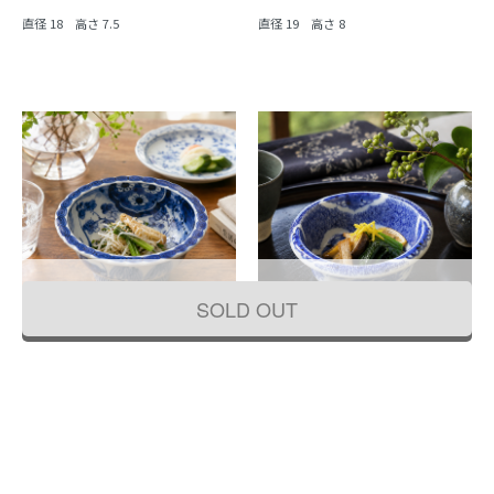
直径 18 高さ 7.5
直径 19 高さ 8
SOLD OUT
手描き 染付 中鉢 紺 盛り鉢 飾り鉢 伊万
手描き 染付 中鉢 呉須 藍 紺 盛り鉢 飾
里 アンティーク 骨董 日本製 おしゃれ
り鉢 アンティーク 骨董 日本製 伊万里
（草花・渦）
（みじん唐草・山水）
44,000円
33,000円
(税込)
(税込)
直径 19.5 高さ 9.5
直径 16 高さ 7