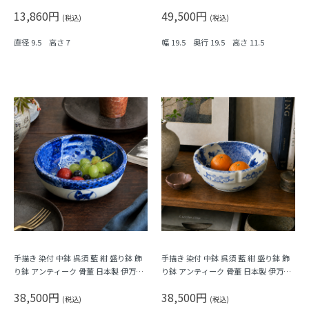
ダン（五弁花・菱・格子）
万里（波、草花）
13,860円
49,500円
(税込)
(税込)
直径 9.5 高さ 7
幅 19.5 奥行 19.5 高さ 11.5
手描き 染付 中鉢 呉須 藍 紺 盛り鉢 飾
手描き 染付 中鉢 呉須 藍 紺 盛り鉢 飾
り鉢 アンティーク 骨董 日本製 伊万里
り鉢 アンティーク 骨董 日本製 伊万里
（馬・唐草・植物）
（窓絵草花・みじん唐草）
38,500円
38,500円
(税込)
(税込)