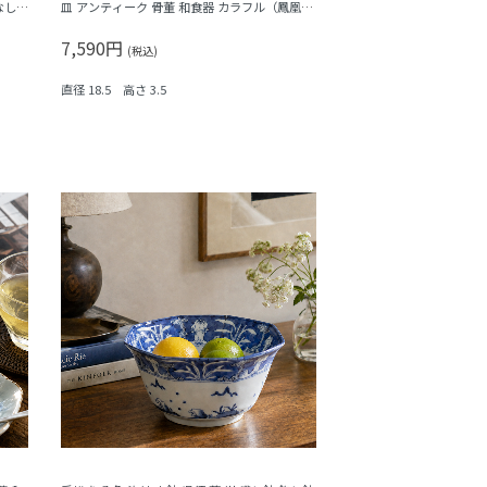
なし
皿 アンティーク 骨董 和食器 カラフル（鳳凰・
尾長鳥・橘・瓢箪・松・菱）
7,590円
(税込)
直径 18.5 高さ 3.5