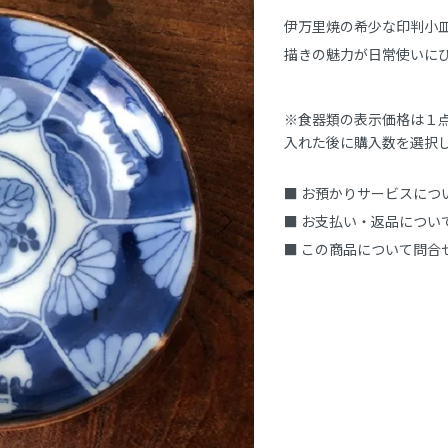
伊万里焼の希少な印判小皿
描きの魅力が日常使いに
※食器類の表示価格は１
入れた後に購入数を選択
■ お預かりサービスにつ
■ お支払い・返品につい
■ この商品について問合