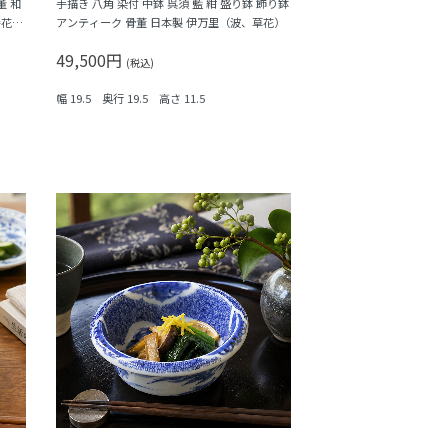
董 和
手描き 八角 染付 中鉢 呉須 藍 紺 盛り鉢 飾り鉢
弁花・
アンティーク 骨董 日本製 伊万里（波、草花）
49,500円
(税込)
幅 19.5 奥行 19.5 高さ 11.5