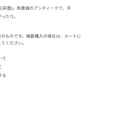
(茶壺)。和食器のアンティークで、手
ぴったり。
点のものです。複数購入の場合は、カートに
してください。
いて
て
せる