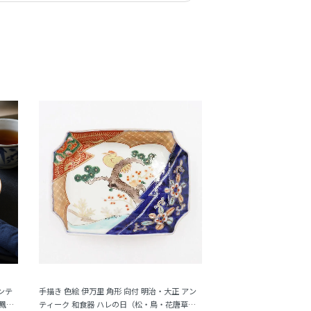
ンテ
手描き 色絵 伊万里 角形 向付 明治・大正 アン
鳳
ティーク 和食器 ハレの日（松・鳥・花唐草・