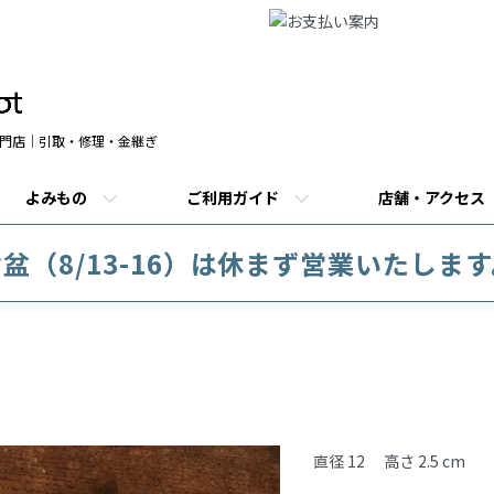
門店｜引取・修理・金継ぎ
よみもの
ご利用ガイド
店舗・アクセス
盆（8/13-16）は休まず営業いたしま
商品説明
直径 12 　高さ 2.5 cm
