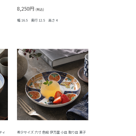
菱・シダ）
8,250円
(税込)
幅 16.5 奥行 12.5 高さ 4
ティ
希少サイズ 六寸 色絵 伊万里 小皿 取り皿 菓子