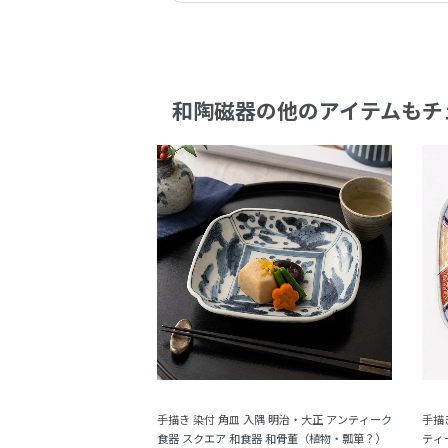
和陶磁器の他のアイテムもチ
手描き 染付 角皿 入隅 明治・大正 アンティーク
手描
食器 スクエア 和食器 和骨董（植物・瓢箪？）
ティ