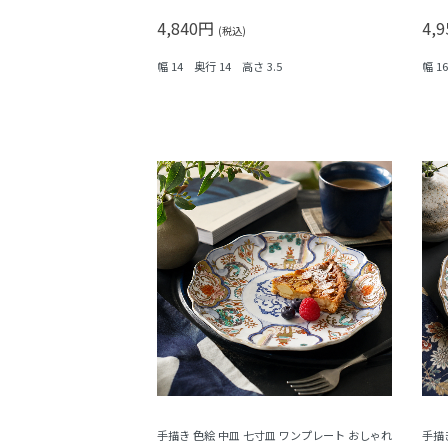
子・
4,840円
4,
(税込)
幅 14 奥行 14 高さ 3.5
幅 1
手描き 色絵 中皿 七寸皿 ワンプレート おしゃれ
手描