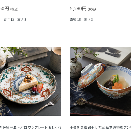
シダ）
凰・シダ・菱）
950円
5,280円
(税込)
(税込)
6 奥行 12 高さ 3
直径 15 高さ 3
き 色絵 中皿 七寸皿 ワンプレート おしゃれ
手描き 赤絵 錦手 伊万里 蓋碗 煮物碗 アン