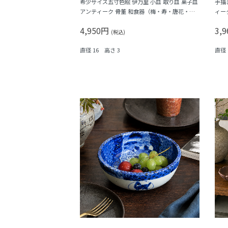
希少サイズ五寸色絵 伊万里 小皿 取り皿 菓子皿
手描
アンティーク 骨董 和食器（梅・寿・唐花・
ィー
菱）
福寿
4,950円
3,
(税込)
直径 16 高さ 3
直径 