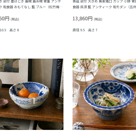
き 染付 墨はじき 蓋碗 蓋茶碗 骨董 アンテ
青磁 染付 大きめ 蕎麦猪口 カップ 小鉢 骨
ク 和食器 おもてなし 藍 ブルー（松竹梅・
食器 呉須 藍 アンティーク 和モダン（五
）
菱・格子）
960円
13,860円
(税込)
(税込)
10.5 高さ 8
直径 9.5 高さ 7