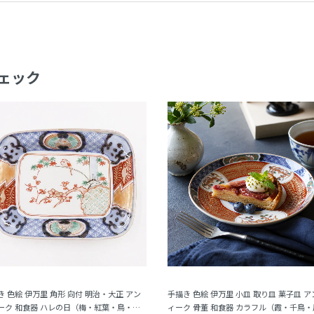
ェック
き 色絵 伊万里 角形 向付 明治・大正 アン
手描き 色絵 伊万里 小皿 取り皿 菓子皿 ア
ーク 和食器 ハレの日（梅・紅葉・鳥・格
ィーク 骨董 和食器 カラフル（霞・千鳥・