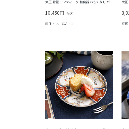
大正 骨董 アンティーク 和食器 おもてなし パス
大正
テル（唐花・唐草・鳳凰・立湧・盆栽？）
竹梅
10,450円
8,
(税込)
直径 21.5 高さ 3.5
直径 