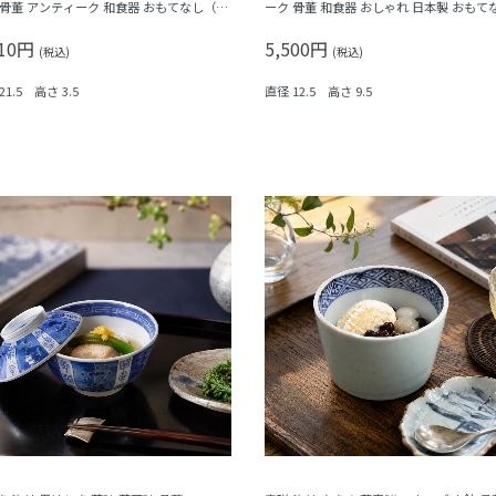
 骨董 アンティーク 和食器 おもてなし（松
ーク 骨董 和食器 おしゃれ 日本製 おもて
・三つ葉・鳳凰・菊・菱）
華やか（鳳凰・菊唐草・シダ）
910円
5,500円
(税込)
(税込)
21.5 高さ 3.5
直径 12.5 高さ 9.5