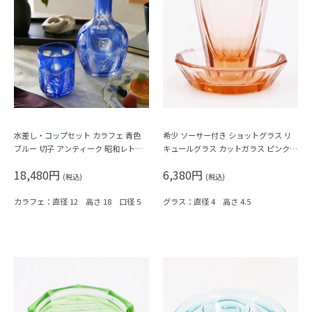
水差し・コップセット カラフェ 青色
希少 ソーサー付き ショットグラス リ
ブルー 切子 アンティーク 昭和レトロ
キュールグラス カットガラス ピンク色
なつかしい
大正ロマン モダン アンティーク 日本
18,480円
6,380円
製 おしゃれ チェック 幾何学模様
(税込)
(税込)
カラフェ：直径 12 高さ 18 口径 5
グラス：直径 4 高さ 4.5