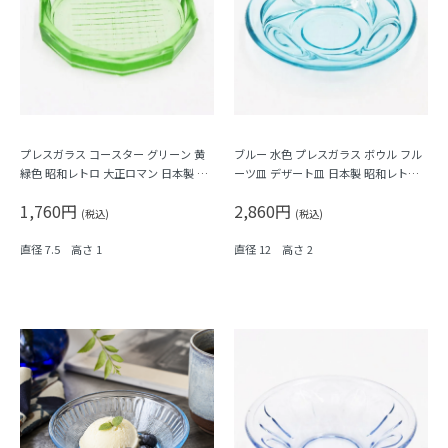
プレスガラス コースター グリーン 黄
ブルー 水色 プレスガラス ボウル フル
緑色 昭和レトロ 大正ロマン 日本製 ト
ーツ皿 デザート皿 日本製 昭和レトロ
レー
アンティーク（渦）
1,760円
2,860円
(税込)
(税込)
直径 7.5 高さ 1
直径 12 高さ 2