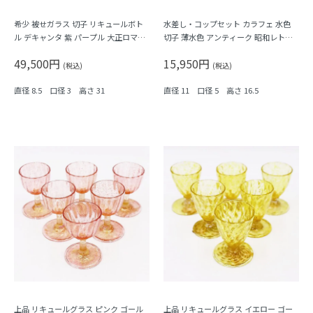
希少 被せガラス 切子 リキュールボト
水差し・コップセット カラフェ 水色
ル デキャンタ 紫 パープル 大正ロマン
切子 薄水色 アンティーク 昭和レトロ
モダン アンティーク 日本製 おしゃれ
なつかしい
49,500円
15,950円
幾何学模様
(税込)
(税込)
直径 8.5 口径 3 高さ 31
直径 11 口径 5 高さ 16.5
上品 リキュールグラス ピンク ゴール
上品 リキュールグラス イエロー ゴー