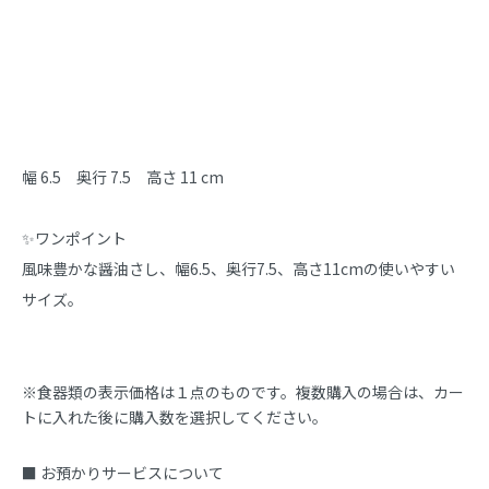
商品説明
幅 6.5　奥行 7.5　高さ 11 cm

✨ワンポイント

風味豊かな醤油さし、幅6.5、奥行7.5、高さ11cmの使いやすい
サイズ。
※食器類の表示価格は１点のものです。複数購入の場合は、カー
トに入れた後に購入数を選択してください。
■ お預かりサービスについて