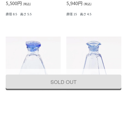
5,500円
5,940円
味
(税込)
(税込)
直径 8.5 高さ 5.5
直径 15 高さ 4.5
SOLD OUT
ガラス製 醤油差し 昭和レトロ 日本製
ガラス製 醤油差し 昭和レトロ 日本製
ヴィンテージ アンティーク キッチン用
ヴィンテージ アンティーク キッチン用
品 ブルー 青 六角
品 ブルー 青 八角形 縞 ストライプ
8,800円
8,800円
(税込)
(税込)