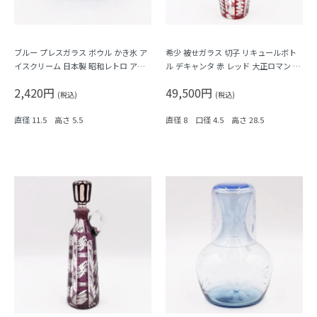
ブルー プレスガラス ボウル かき氷 ア
希少 被せガラス 切子 リキュールボト
イスクリーム 日本製 昭和レトロ アン
ル デキャンタ 赤 レッド 大正ロマン モ
ティーク
ダン アンティーク 日本製 おしゃれ 幾
2,420円
49,500円
何学模様
(税込)
(税込)
直径 11.5 高さ 5.5
直径 8 口径 4.5 高さ 28.5