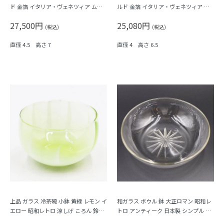
ド 金箔 イタリア・ヴェネツィア ムラ
ルド 金箔 イタリア・ヴェネツィア ム
ーノガラス Barovier & C. バロヴィエ
ラーノガラス Barovier & C. バロヴィ
27,500円
25,080円
エ
(税込)
(税込)
直径 4.5 高さ 7
直径 4 高さ 6.5
上品 ガラス 冷茶碗 小鉢 黄緑 レモン イ
和ガラス ボウル 鉢 大正ロマン 昭和レ
エロー 昭和レトロ 涼しげ ころん 鈴茶
トロ アンティーク 日本製 シンプル 素
碗
朴 おしゃれ 上品 サラダ デザート 甘