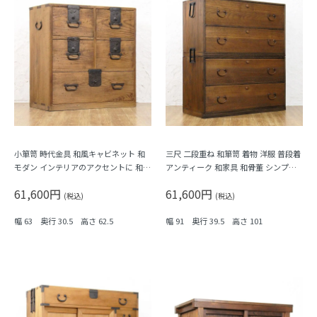
小箪笥 時代金具 和風キャビネット 和
三尺 二段重ね 和箪笥 着物 洋服 普段着
モダン インテリアのアクセントに 和骨
アンティーク 和家具 和骨董 シンプル
董 アンティーク 大正時代
ミニマル 素朴 ナチュラル
61,600円
61,600円
(税込)
(税込)
幅 63 奥行 30.5 高さ 62.5
幅 91 奥行 39.5 高さ 101