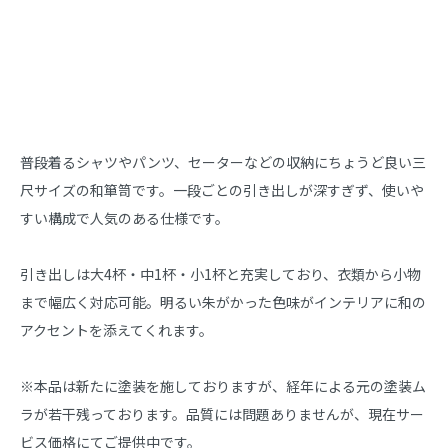
商品説明
普段着るシャツやパンツ、セーターなどの収納にちょうど良い三
尺サイズの和箪笥です。一段ごとの引き出しが深すぎず、使いや
すい構成で人気のある仕様です。
引き出しは大4杯・中1杯・小1杯と充実しており、衣類から小物
まで幅広く対応可能。明るい朱がかった色味がインテリアに和の
アクセントを添えてくれます。
※本品は新たに塗装を施しておりますが、経年による元の塗装ム
ラが若干残っております。品質には問題ありませんが、現在サー
ビス価格にてご提供中です。