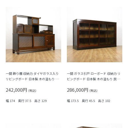
一間 飾り棚 収納力 ダイヤガラス入り
一間 ガラス引戸 ローボード 収納力 リ
リビングボード 日本製 木の温もり 昭
ビングボード 日本製 木の温もり 民芸
和レトロ おしゃれ
古民家 大正ロマン シンプル
242,000円
286,000円
(税込)
(税込)
幅 174 奥行 37.5 高さ 129
幅 173.5 奥行 45.5 高さ 102