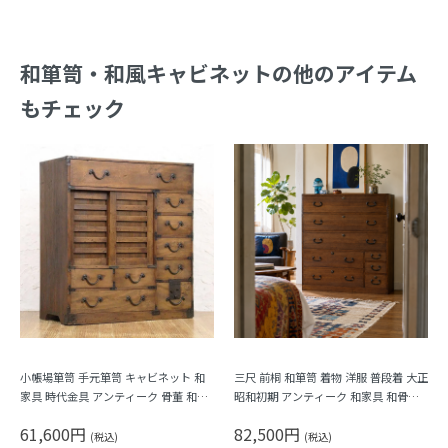
和箪笥・和風キャビネットの他のアイテム
もチェック
小帳場箪笥 手元箪笥 キャビネット 和
三尺 前桐 和箪笥 着物 洋服 普段着 大正
家具 時代金具 アンティーク 骨董 和モ
昭和初期 アンティーク 和家具 和骨董
ダン 町屋家具 商家
シンプル 洗練
61,600円
82,500円
(税込)
(税込)