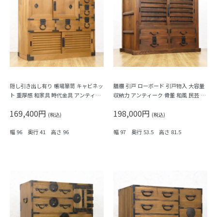
隠し引き出し有り 帳場箪笥 キャビネッ
膳棚 引戸 ローボード 引戸物入 大容量
ト 重厚感 和家具 時代金具 アンティー
収納力 アンティーク 骨董 和風 民芸 古
ク 骨董 和モダン 町屋家具 商家 明るい
民家 ケヤキ材
169,400円
198,000円
木の色
(税込)
(税込)
幅 96 奥行 41 高さ 96
幅 97 奥行 53.5 高さ 81.5