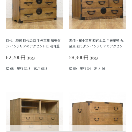
時代小箪笥 時代金具 手元箪笥 和モダ
黒柿・桐小箪笥 時代金具 手元箪笥 丸
ン インテリアのアクセントに 和骨董
金具 和モダン インテリアのアクセント
アンティーク 大正時代
に 和骨董 アンティーク 大正時代
62,700円
58,300円
(税込)
(税込)
幅 68 奥行 31.5 高さ 66.5
幅 59 奥行 34 高さ 46