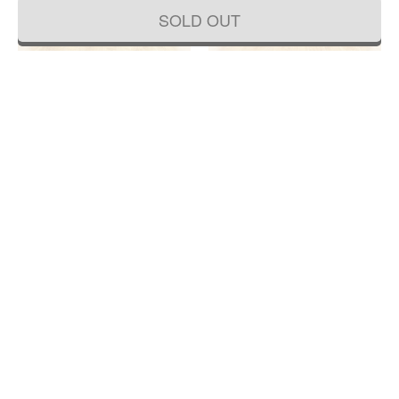
SOLD OUT
総桐 小箪笥 和モダン シンプル ミニマ
総桐 小箪笥 手元箪笥 和モダン シンプ
ル スッキリ 和骨董 アンティーク 昭和
ル ミニマル スッキリ 和骨董 アンティ
初期（棚部分の一部黒柿）
ーク 昭和初期
57,200円
41,800円
(税込)
(税込)
幅 70 奥行 36.5 高さ 65
幅 60 奥行 46 高さ 50.5