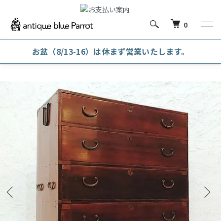
0
お盆（8/13-16）は休まず営業いたします。
ホーム
和箪笥・和風キャビネット
和箪笥・時代箪笥