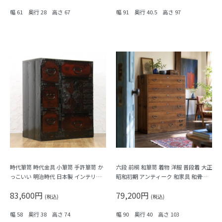
幅 61 奥行 28 高さ 67
幅 91 奥行 40.5 高さ 97
時代箪笥 時代金具 小箪笥 手許箪笥 か
六段 前桐 和箪笥 着物 洋服 普段着 大正
っこいい 明治時代 日本製 インテリア
昭和初期 アンティーク 和家具 和骨董
和モダン アンティーク 和骨董
明るめの色合い シンプル
83,600円
79,200円
(税込)
(税込)
幅 58 奥行 38 高さ 74
幅 90 奥行 40 高さ 103