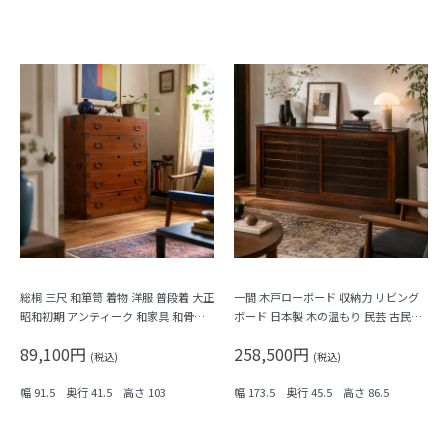
総桐 三尺 和箪笥 着物 洋服 普段着 大正
一間 木戸ローボード 収納力 リビング
昭和初期 アンティーク 和家具 和骨董
ボード 日本製 木の温もり 民芸 古民家
明るめの色合い シンプル
大正ロマン
89,100円
258,500円
(税込)
(税込)
幅 91.5 奥行 41.5 高さ 103
幅 173.5 奥行 45.5 高さ 86.5