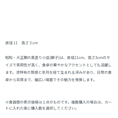
商品説明
直径 11　高さ 3 cm

昭和・大正期の黒塗り小皿(獅子)は、直径11cm、高さ3cmのサ
イズで実用性が高く、食卓の華やかなアクセントとしても活躍し
ます。漆特有の質感と年月を経て生まれる深みがあり、日常の食
卓から茶席まで、幅広い場面でその魅力を発揮します。
※食器類の表示価格は１点のものです。複数購入の場合は、カー
トに入れた後に購入数を選択してください。