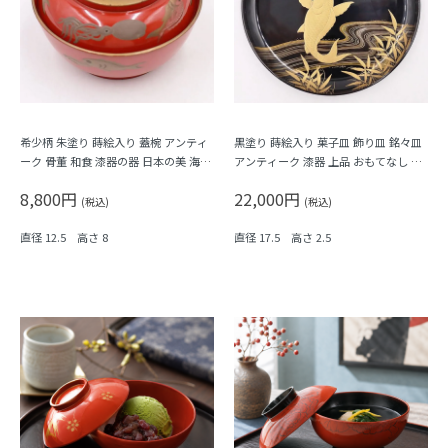
希少柄 朱塗り 蒔絵入り 蓋椀 アンティ
黒塗り 蒔絵入り 菓子皿 飾り皿 銘々皿
ーク 骨董 和食 漆器の器 日本の美 海の
アンティーク 漆器 上品 おもてなし ア
生き物 かわいい（蛸・エイ・鯛・魚）
ート（昇り鯉・竹・月）
8,800円
22,000円
(税込)
(税込)
直径 12.5 高さ 8
直径 17.5 高さ 2.5