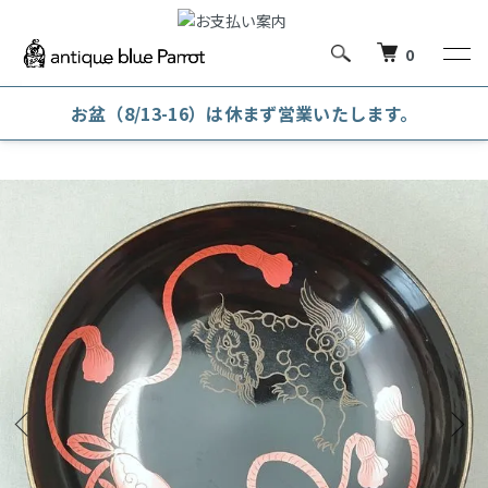
0
お盆（8/13-16）は休まず営業いたします。
ホーム
漆器
菓子皿・銘々皿