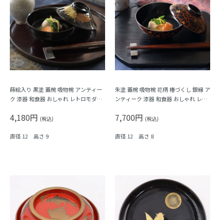
蒔絵入り 黒塗 蓋椀 吸物椀 アンティー
朱塗 蓋椀 吸物椀 花柄 椿づくし 銀縁 ア
ク 漆器 和食器 おしゃれ レトロモダン
ンティーク 漆器 和食器 おしゃれ レト
シック（葉・松葉）
ロモダン シック
4,180円
7,700円
(税込)
(税込)
直径 12 高さ 9
直径 12 高さ 8