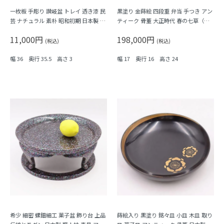
一枚板 手彫り 讃岐盆 トレイ 透き漆 民
黒塗り 金蒔絵 四段重 弁当 手つき アン
芸 ナチュラル 素朴 昭和初期 日本製 天
ティーク 骨董 大正時代 春の七草（た
然木 木の温もり
んぽぽ・なずな・大根）
11,000円
198,000円
(税込)
(税込)
幅 36 奥行 35.5 高さ 3
幅 17 奥行 16 高さ 24
希少 細密 螺鈿細工 菓子盆 飾り台 上品
蒔絵入り 黒塗り 銘々皿 小皿 木皿 取り