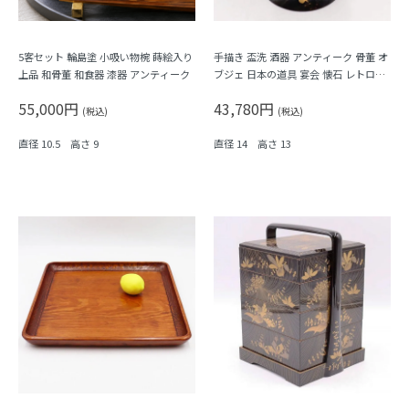
5客セット 輪島塗 小吸い物椀 蒔絵入り
手描き 盃洗 酒器 アンティーク 骨董 オ
上品 和骨董 和食器 漆器 アンティーク
ブジェ 日本の道具 宴会 懐石 レトロモ
ダン（波、渦、千鳥、）
55,000円
43,780円
(税込)
(税込)
直径 10.5 高さ 9
直径 14 高さ 13