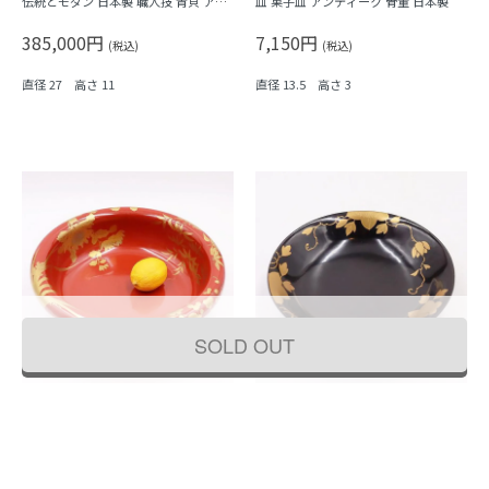
伝統とモダン 日本製 職人技 青貝 アン
皿 菓子皿 アンティーク 骨董 日本製
ティーク 骨董 共箱付き
385,000円
7,150円
(税込)
(税込)
直径 27 高さ 11
直径 13.5 高さ 3
SOLD OUT
希少 朱塗り 大鉢 盛り鉢 飾り鉢 金蒔絵
蒔絵入り 黒塗り 銘々皿 小皿 木皿 取り
和骨董 アンティーク 日本製 華やか
皿 菓子皿 アンティーク 骨董 日本製
（竹・梅・牡丹）大サイズ
169,400円
8,800円