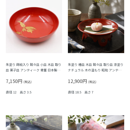
朱塗り 蒔絵入り 銘々皿 小皿 木皿 取り
朱塗り 椿皿 木皿 銘々皿 取り皿 漆塗り
皿 菓子皿 アンティーク 骨董 日本製
ナチュラル 木の温もり 昭和 アンティ
（仏手柑）
ーク 和モダン
7,150円
12,900円
(税込)
(税込)
直径 12 高さ 3.5
直径 18.5 高さ 7