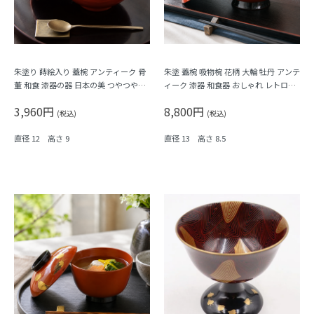
朱塗り 蒔絵入り 蓋椀 アンティーク 骨
朱塗 蓋椀 吸物椀 花柄 大輪 牡丹 アンテ
董 和食 漆器の器 日本の美 つやつや
ィーク 漆器 和食器 おしゃれ レトロモ
（松竹梅）
ダン シック
3,960円
8,800円
(税込)
(税込)
直径 12 高さ 9
直径 13 高さ 8.5