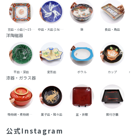
豆皿・小皿 (～15cm台)
中皿・大皿 (16cm台～)
鉢
長皿・角皿
向
洋陶磁器
平皿・深皿
変形皿
ボウル
カップ
ポッ
漆器・ガラス器
吸物碗・煮物碗・丼碗
菓子皿・銘々皿
盆・折敷
脚付き膳
重
公式Instagram