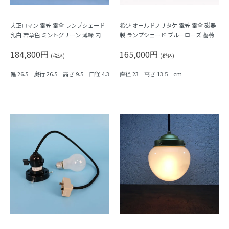
大正ロマン 電笠 電傘 ランプシェード
希少 オールドノリタケ 電笠 電傘 磁器
乳白 若草色 ミントグリーン 薄緑 内乳
製 ランプシェード ブルーローズ 薔薇
白 照明 和電笠 大正
184,800円
165,000円
(税込)
(税込)
幅 26.5 奥行 26.5 高さ 9.5 口径 4.3
直径 23 高さ 13.5 cm