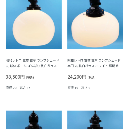
昭和レトロ 電笠 電傘 ランプシェード
昭和レトロ 電笠 電傘 ランプシェード
丸 球体 ボール ぼんぼり 乳白ガラス ホ
半円 丸 乳白ガラス ホワイト 照明 和電
ワイト 照明 和電笠 昭和初期
笠 昭和初期
38,500円
24,200円
(税込)
(税込)
直径 20 高さ 17
直径 19 高さ 9