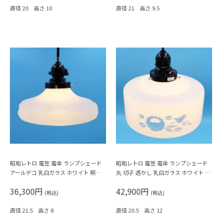
直径 20 高さ 10
直径 21 高さ 9.5
昭和レトロ 電笠 電傘 ランプシェード
昭和レトロ 電笠 電傘 ランプシェード
アールデコ 乳白ガラス ホワイト 照明
丸 切子 透かし 乳白ガラス ホワイト 照
和電笠 昭和初期
明 和電笠 昭和初期（花・鳥）
36,300円
42,900円
(税込)
(税込)
直径 21.5 高さ 8
直径 20.5 高さ 12