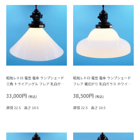
昭和レトロ 電笠 電傘 ランプシェード
昭和レトロ 電笠 電傘 ランプシェード
三角 トライアングル フレア 乳白ガラ
フレア 裾広がり 乳白ガラス ホワイト
ス ホワイト 照明 和電笠 昭和初期
照明 和電笠 昭和初期
33,000円
38,500円
(税込)
(税込)
直径 22.5 高さ 10.5
直径 22.5 高さ 10.5