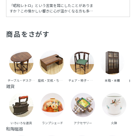
「昭和レトロ」という言葉を耳にしたことがありま
すか？この懐かしい響きに心が温かくなる方も多い
でしょう。昭和時代の風情を再現し、今も多くの
人々に愛され続けるこの文化は、古き良き時代への
憧れと共に、日常の中に特別な彩りを添えてくれま
商品をさがす
す。
テーブル・デスク・机
座机・文机・ちゃぶ台
チェア・椅子・ベンチ・ソファ
本箱・本棚
食器
雑貨
いろいろな道具
ランプシェード
アクセサリー
火鉢
和陶磁器