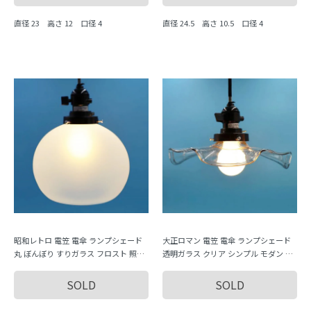
直径 23 高さ 12 口径 4
直径 24.5 高さ 10.5 口径 4
昭和レトロ 電笠 電傘 ランプシェード
大正ロマン 電笠 電傘 ランプシェード
丸 ぼんぼり すりガラス フロスト 照明
透明ガラス クリア シンプル モダン お
和電笠 昭和初期
しゃれ フリル 照明 和電笠
SOLD
SOLD