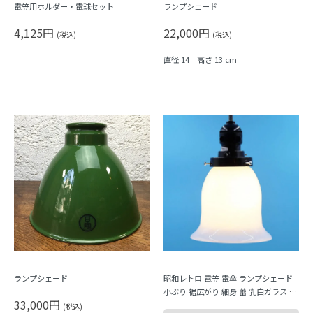
電笠用ホルダー・電球セット
ランプシェード
4,125円
22,000円
(税込)
(税込)
直径 14 高さ 13 cm
ランプシェード
昭和レトロ 電笠 電傘 ランプシェード
小ぶり 裾広がり 細身 蕾 乳白ガラス ホ
33,000円
ワイト 照明 和電笠 昭和初期
(税込)