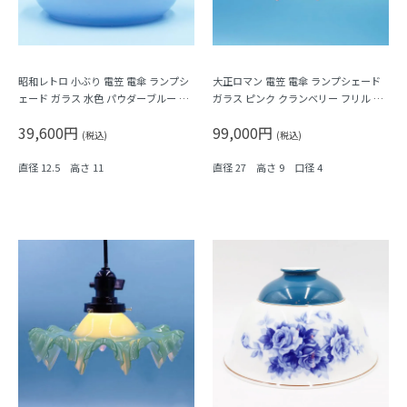
昭和レトロ 小ぶり 電笠 電傘 ランプシ
大正ロマン 電笠 電傘 ランプシェード
ェード ガラス 水色 パウダーブルー 内
ガラス ピンク クランベリー フリル 照
乳白 照明 和電笠 大正・昭和
明 和電笠
39,600円
99,000円
(税込)
(税込)
直径 12.5 高さ 11
直径 27 高さ 9 口径 4