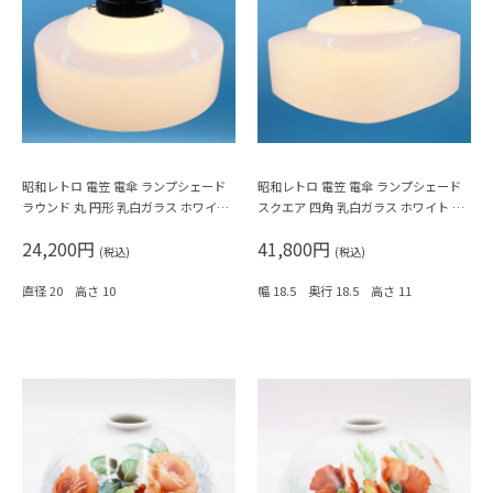
昭和レトロ 電笠 電傘 ランプシェード
昭和レトロ 電笠 電傘 ランプシェード
ラウンド 丸 円形 乳白ガラス ホワイト
スクエア 四角 乳白ガラス ホワイト 照
照明 和電笠 昭和初期
明 和電笠 昭和初期
24,200円
41,800円
(税込)
(税込)
直径 20 高さ 10
幅 18.5 奥行 18.5 高さ 11