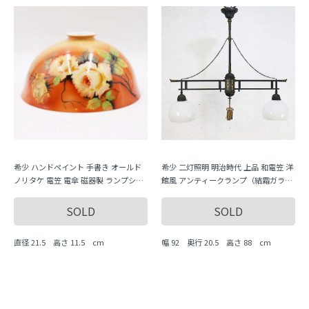
希少 ハンドペイント 手書き オールド
希少 二灯照明 明治時代 上品 和電笠 洋
ノリタケ 電笠 電傘 磁器製 ランプシェ
館風 アンティークランプ（結霜ガラ
ード ローズ 薔薇 オレンジ
ス）
SOLD
SOLD
直径 21.5 高さ 11.5 cm
幅 92 奥行 20.5 高さ 88 cm