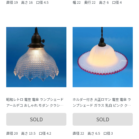
直径 19 高さ 16 口径 4.5
幅 22 奥行 22 高さ 6 口径 4
昭和レトロ 電笠 電傘 ランプシェード
ホルダー付き 大正ロマン 電笠 電傘 ラ
アールデコ おしゃれ モダン クラシッ
ンプシェード ガラス 乳白 ピンク クラ
ク 照明 和電笠 大正・昭和
ンベリー フリル 照明 和電笠 大正
SOLD
SOLD
直径 20 高さ 13.5 口径 4.2
直径 22 高さ 6.5 口径 3