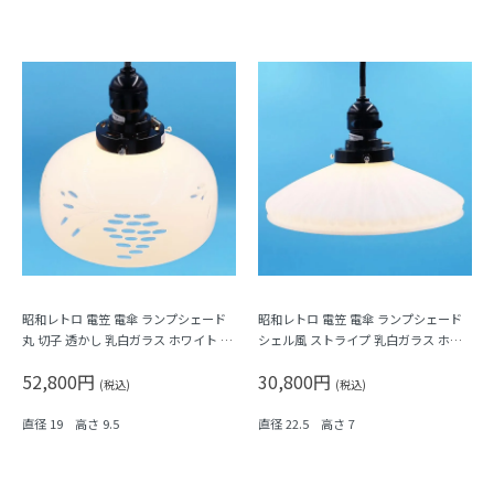
昭和レトロ 電笠 電傘 ランプシェード
昭和レトロ 電笠 電傘 ランプシェード
丸 切子 透かし 乳白ガラス ホワイト 照
シェル風 ストライプ 乳白ガラス ホワ
明 和電笠 昭和初期
イト 照明 和電笠 昭和初期
52,800円
30,800円
(税込)
(税込)
直径 19 高さ 9.5
直径 22.5 高さ 7