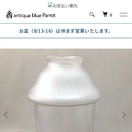
0
お盆（8/13-16）は休まず営業いたします。
ホーム
照明・ランプシェード