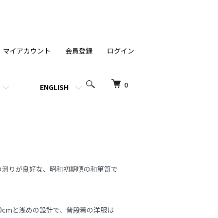
マイアカウント
会員登録
ログイン
0
ENGLISH
の滑りが良好な、昭和初期頃の和箪笥で
0cmと浅めの設計で、普段着の洋服は