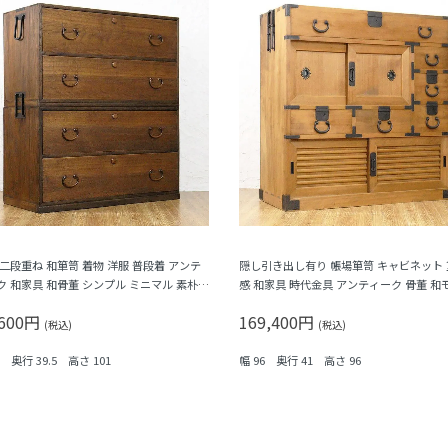
 二段重ね 和箪笥 着物 洋服 普段着 アンテ
隠し引き出し有り 帳場箪笥 キャビネット
ク 和家具 和骨董 シンプル ミニマル 素朴
感 和家具 時代金具 アンティーク 骨董 和
ュラル
町屋家具 商家 明るい木の色
,600円
169,400円
(税込)
(税込)
1 奥行 39.5 高さ 101
幅 96 奥行 41 高さ 96