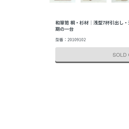
和箪笥 桐・杉材｜浅型7杯引出し
期の一台
型番：
20109102
SOLD