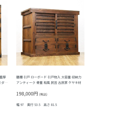
 重厚
膳棚 引戸 ローボード 引戸物入 大容量 収納力
モダン
アンティーク 骨董 和風 民芸 古民家 ケヤキ材
198,000円
(税込)
幅 97 奥行 53.5 高さ 81.5