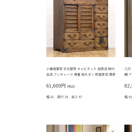
小帳場箪笥 手元箪笥 キャビネット 和家具 時代
三尺
金具 アンティーク 骨董 和モダン 町屋家具 商家
期 
61,600円
82
(税込)
幅 61 奥行 28 高さ 67
幅 9