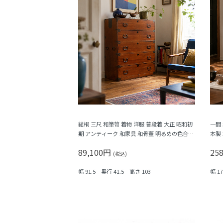
総桐 三尺 和箪笥 着物 洋服 普段着 大正 昭和初
一間
期 アンティーク 和家具 和骨董 明るめの色合い
本製
シンプル
89,100円
25
(税込)
幅 91.5 奥行 41.5 高さ 103
幅 1