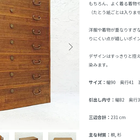
もちろん、よく着る着物
（たとう紙ごとは入りま
洋服や着物が重なりすぎ
りにくい点が嬉しいポイ
デザインはすっきりと控
染みます。
サイズ：
幅90　奥行41　高
引出し内寸：
幅82　奥行3
三辺合計：
231 cm
主な材質：
桐, 杉