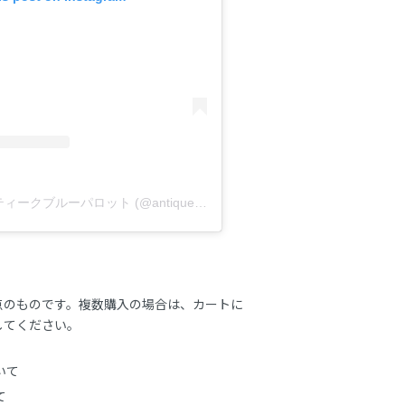
A post shared by アンティークブルーパロット (@antique_blueparrot)
点のものです。複数購入の場合は、カートに
してください。
いて
て