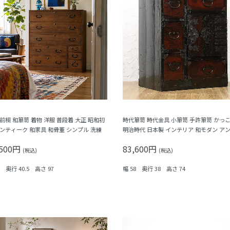
 前桐 和箪笥 着物 洋服 普段着 大正 昭和初
時代箪笥 時代金具 小箪笥 手許箪笥 かっ
アンティーク 和家具 和骨董 シンプル 洗練
明治時代 日本製 インテリア 和モダン ア
ーク 和骨董
,500円
83,600円
(税込)
(税込)
1 奥行 40.5 高さ 97
幅 58 奥行 38 高さ 74