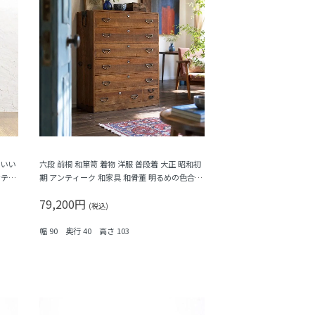
こいい
六段 前桐 和箪笥 着物 洋服 普段着 大正 昭和初
ンティ
期 アンティーク 和家具 和骨董 明るめの色合い
シンプル
79,200円
(税込)
幅 90 奥行 40 高さ 103