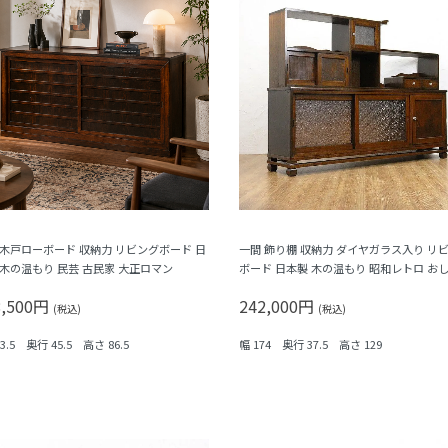
 木戸ローボード 収納力 リビングボード 日
一間 飾り棚 収納力 ダイヤガラス入り リ
 木の温もり 民芸 古民家 大正ロマン
ボード 日本製 木の温もり 昭和レトロ お
8,500円
242,000円
(税込)
(税込)
73.5 奥行 45.5 高さ 86.5
幅 174 奥行 37.5 高さ 129