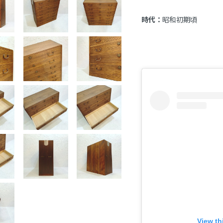
時代：
昭和初期頃
 View t