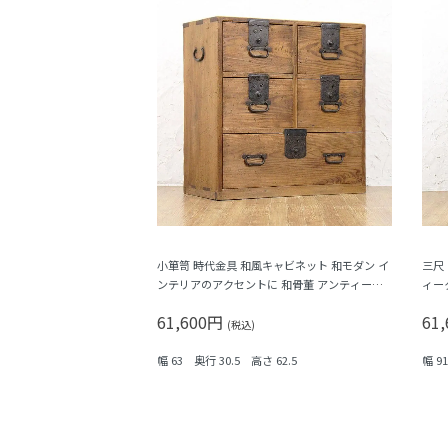
小箪笥 時代金具 和風キャビネット 和モダン イ
三尺
ンテリアのアクセントに 和骨董 アンティーク
ィー
大正時代
ナチ
61,600円
61
(税込)
幅 63 奥行 30.5 高さ 62.5
幅 9