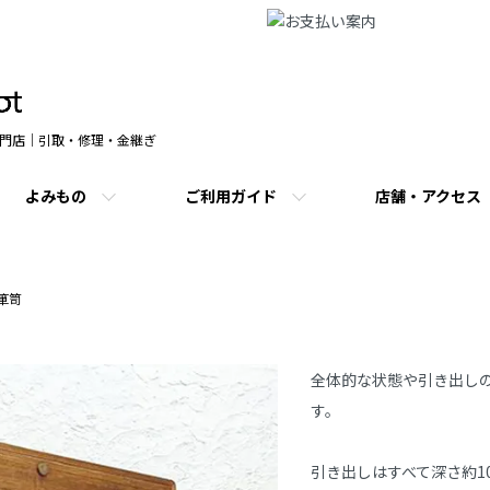
門店｜引取・修理・金継ぎ
よみもの
ご利用ガイド
店舗・アクセス
箪笥
商品説明
全体的な状態や引き出し
す。
引き出しはすべて深さ約1