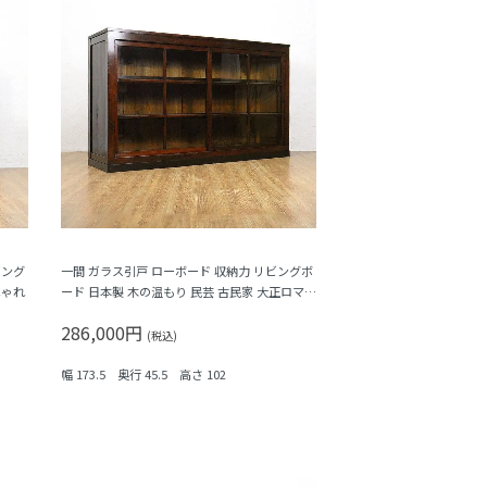
ビング
一間 ガラス引戸 ローボード 収納力 リビングボ
しゃれ
ード 日本製 木の温もり 民芸 古民家 大正ロマン
シンプル
286,000円
(税込)
幅 173.5 奥行 45.5 高さ 102