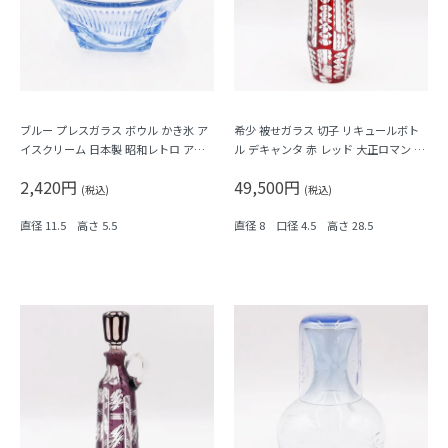
ブルー プレスガラス ボウル かき氷 ア
希少 被せガラス 切子 リキュールボト
イスクリーム 日本製 昭和レトロ アン
ル デキャンタ 赤 レッド 大正ロマン モ
ティーク
ダン アンティーク 日本製 おしゃれ 幾
2,420円
49,500円
何学模様
(税込)
(税込)
直径 11.5 高さ 5.5
直径 8 口径 4.5 高さ 28.5