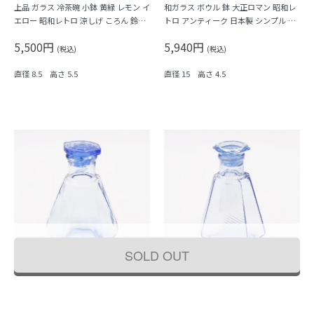
上品 ガラス 冷茶碗 小鉢 黄緑 レモン イ
和ガラス ボウル 鉢 大正ロマン 昭和レ
エロー 昭和レトロ 涼しげ ころん 鈴茶
トロ アンティーク 日本製 シンプル 素
碗
朴 おしゃれ 上品 サラダ デザート 甘
5,500円
5,940円
味
(税込)
(税込)
直径 8.5 高さ 5.5
直径 15 高さ 4.5
SOLD OUT
ガラス製 醤油差し 昭和レトロ 日本製
ガラス製 醤油差し 昭和レトロ 日本製
ヴィンテージ アンティーク キッチン用
ヴィンテージ アンティーク キッチン用