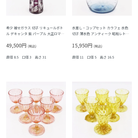
希少 被せガラス 切子 リキュールボト
水差し・コップセット カラフェ 水色
ル デキャンタ 紫 パープル 大正ロマン
切子 薄水色 アンティーク 昭和レトロ
モダン アンティーク 日本製 おしゃれ
なつかしい
49,500円
15,950円
幾何学模様
(税込)
(税込)
直径 8.5 口径 3 高さ 31
直径 11 口径 5 高さ 16.5