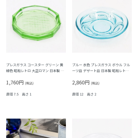
プレスガラス コースター グリーン 黄
ブルー 水色 プレスガラス ボウル フル
緑色 昭和レトロ 大正ロマン 日本製 ト
ーツ皿 デザート皿 日本製 昭和レトロ
レー
アンティーク（渦）
1,760円
2,860円
(税込)
(税込)
直径 7.5 高さ 1
直径 12 高さ 2