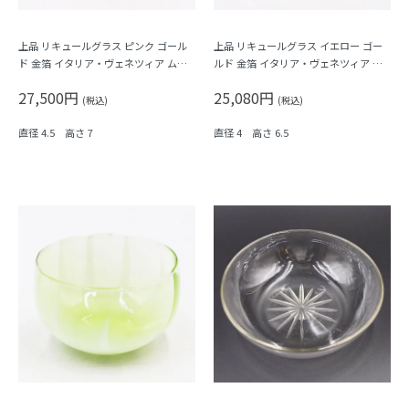
上品 リキュールグラス ピンク ゴール
上品 リキュールグラス イエロー ゴー
ド 金箔 イタリア・ヴェネツィア ムラ
ルド 金箔 イタリア・ヴェネツィア ム
ーノガラス Barovier & C. バロヴィエ
ラーノガラス Barovier & C. バロヴィ
27,500円
25,080円
エ
(税込)
(税込)
直径 4.5 高さ 7
直径 4 高さ 6.5