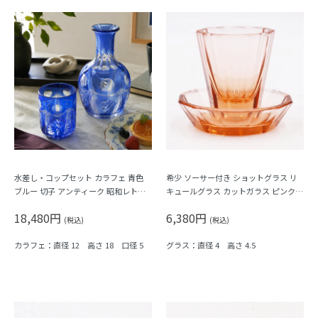
水差し・コップセット カラフェ 青色
希少 ソーサー付き ショットグラス リ
ブルー 切子 アンティーク 昭和レトロ
キュールグラス カットガラス ピンク色
なつかしい
大正ロマン モダン アンティーク 日本
18,480円
6,380円
製 おしゃれ チェック 幾何学模様
(税込)
(税込)
カラフェ：直径 12 高さ 18 口径 5
グラス：直径 4 高さ 4.5