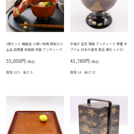
5客セット 輪島塗 小吸い物椀 蒔絵入り
手描き 盃洗 酒器 アンティーク 骨董 オ
上品 和骨董 和食器 漆器 アンティーク
ブジェ 日本の道具 宴会 懐石 レトロモ
ダン（波、渦、千鳥、）
55,000円
43,780円
(税込)
(税込)
直径 10.5 高さ 9
直径 14 高さ 13