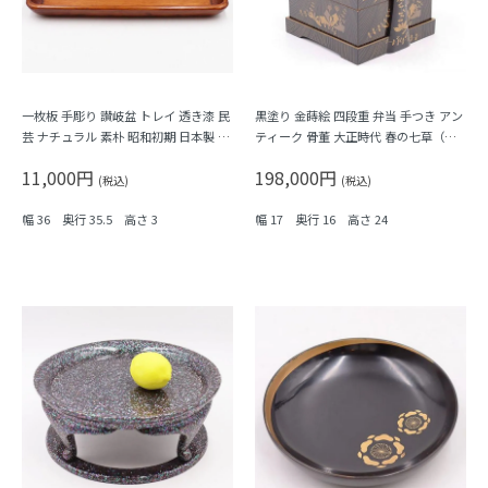
一枚板 手彫り 讃岐盆 トレイ 透き漆 民
黒塗り 金蒔絵 四段重 弁当 手つき アン
芸 ナチュラル 素朴 昭和初期 日本製 天
ティーク 骨董 大正時代 春の七草（た
然木 木の温もり
んぽぽ・なずな・大根）
11,000円
198,000円
(税込)
(税込)
幅 36 奥行 35.5 高さ 3
幅 17 奥行 16 高さ 24