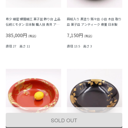
希少 細密 螺鈿細工 菓子盆 飾り台 上品
蒔絵入り 黒塗り 銘々皿 小皿 木皿 取り
伝統とモダン 日本製 職人技 青貝 アン
皿 菓子皿 アンティーク 骨董 日本製
ティーク 骨董 共箱付き
385,000円
7,150円
(税込)
(税込)
直径 27 高さ 11
直径 13.5 高さ 3
SOLD OUT