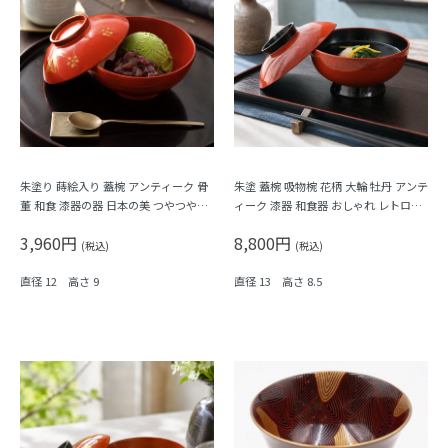
朱塗り 蒔絵入り 蓋椀 アンティーク 骨
朱塗 蓋椀 吸物椀 花柄 大輪 牡丹 アンテ
董 和食 漆器の器 日本の美 つやつや
ィーク 漆器 和食器 おしゃれ レトロモ
（松竹梅）
ダン シック
3,960円
8,800円
(税込)
(税込)
直径 12 高さ 9
直径 13 高さ 8.5