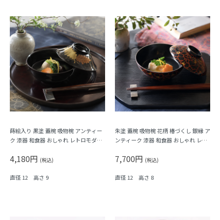
蒔絵入り 黒塗 蓋椀 吸物椀 アンティー
朱塗 蓋椀 吸物椀 花柄 椿づくし 銀縁 ア
ク 漆器 和食器 おしゃれ レトロモダン
ンティーク 漆器 和食器 おしゃれ レト
シック（葉・松葉）
ロモダン シック
4,180円
7,700円
(税込)
(税込)
直径 12 高さ 9
直径 12 高さ 8