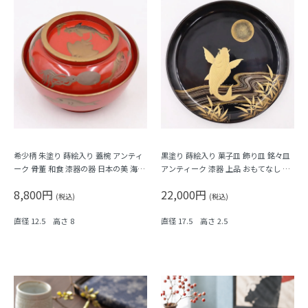
希少柄 朱塗り 蒔絵入り 蓋椀 アンティ
黒塗り 蒔絵入り 菓子皿 飾り皿 銘々皿
ーク 骨董 和食 漆器の器 日本の美 海の
アンティーク 漆器 上品 おもてなし ア
生き物 かわいい（蛸・エイ・鯛・魚）
ート（昇り鯉・竹・月）
8,800円
22,000円
(税込)
(税込)
直径 12.5 高さ 8
直径 17.5 高さ 2.5