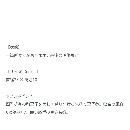
商品説明
【状態】

一箇所欠けがあります。最後の画像参照。

【サイズ（cm）】

直径25 × 高さ10

✨ワンポイント：

四季折々の和菓子を美しく盛り付ける朱塗り菓子鉢。独自の風合
いが魅力で、使い勝手の良さも◎。