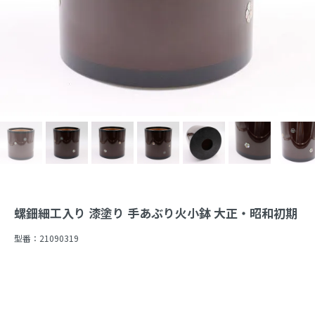
螺鈿細工入り 漆塗り 手あぶり火小鉢 大正・昭和初期
型番：
21090319