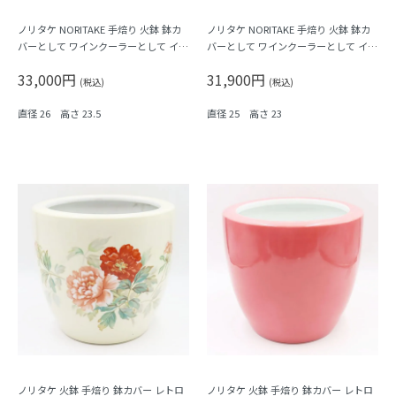
ノリタケ NORITAKE 手焙り 火鉢 鉢カ
ノリタケ NORITAKE 手焙り 火鉢 鉢カ
バーとして ワインクーラーとして イン
バーとして ワインクーラーとして イン
テリア おしゃれ レトロ モダン 昭和 ア
テリア おしゃれ レトロ モダン 昭和 ア
33,000円
31,900円
ンティーク 和骨董（クリーム地に牡
ンティーク 和骨董（赤地に白小菊）
(税込)
(税込)
丹）
直径 26 高さ 23.5
直径 25 高さ 23
ノリタケ 火鉢 手焙り 鉢カバー レトロ
ノリタケ 火鉢 手焙り 鉢カバー レトロ