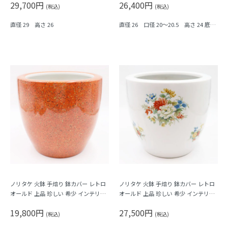
29,700円
26,400円
(税込)
(税込)
直径 29 高さ 26
直径 26 口径 20～20.5 高さ 24 底の
直径 17.5～18 cm
ノリタケ 火鉢 手焙り 鉢カバー レトロ
ノリタケ 火鉢 手焙り 鉢カバー レトロ
オールド 上品 珍しい 希少 インテリア
オールド 上品 珍しい 希少 インテリア
アンティーク（朱色地・カラフルドッ
アンティーク（カラフル小花）
19,800円
27,500円
ト）
(税込)
(税込)