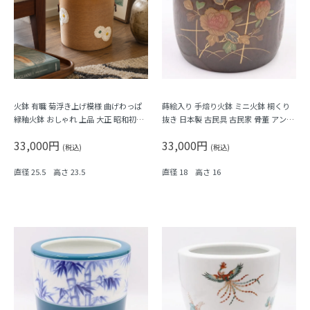
火鉢 有職 菊浮き上げ模様 曲げわっぱ
蒔絵入り 手焙り火鉢 ミニ火鉢 桐くり
緑釉火鉢 おしゃれ 上品 大正 昭和初期
抜き 日本製 古民具 古民家 骨董 アンテ
日本の文様
ィーク 鉢カバー 大正時代 木の温もり
33,000円
33,000円
ナチュラル 素朴
(税込)
(税込)
直径 25.5 高さ 23.5
直径 18 高さ 16