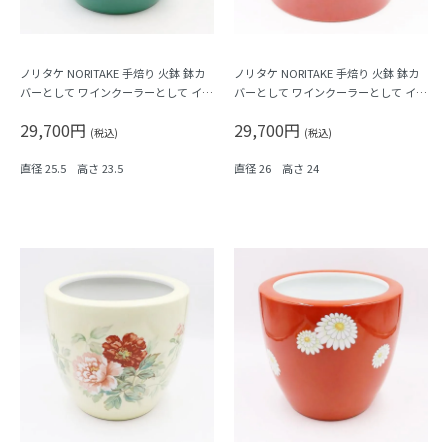
ノリタケ NORITAKE 手焙り 火鉢 鉢カ
ノリタケ NORITAKE 手焙り 火鉢 鉢カ
バーとして ワインクーラーとして イン
バーとして ワインクーラーとして イン
テリア おしゃれ レトロ モダン 昭和 ア
テリア おしゃれ レトロ モダン 昭和 ア
29,700円
29,700円
ンティーク 和骨董（グリーン・松）
ンティーク 和骨董（赤地に白小菊）
(税込)
(税込)
直径 25.5 高さ 23.5
直径 26 高さ 24