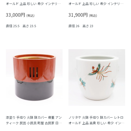
オールド 上品 珍しい 希少 インテリア
オールド 上品 珍しい 希少 インテリア
アンティーク クリーム色（牡丹・花）
アンティーク コーラルピンク ローズ
33,000円
31,900円
ピンク 珊瑚色 桃色
(税込)
(税込)
直径 25.5 高さ 23.5
直径 26 高さ 23
漆塗り 手焙り 火鉢 鉢カバー 骨董 アン
ノリタケ 火鉢 手焙り 鉢カバー レトロ
ティーク 民芸 小民具 町屋 古民家 日本
オールド 上品 高貴 珍しい 希少 インテ
の道具 和モダン
リア アンティーク（鳳凰・桐）