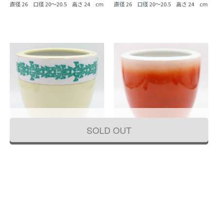
直径 26 口径 20～20.5 高さ 24 cm
直径 26 口径 20～20.5 高さ 24 cm
SOLD OUT
ノリタケ 火鉢 手焙り 鉢カバー レトロ
ノリタケ 火鉢 手焙り 鉢カバー レトロ
オールド 上品 珍しい 希少 インテリア
オールド 上品 珍しい 希少 インテリア
アンティーク(クリーム地・エメラルド
アンティーク（レッドグラデーショ
22,000円
19,800円
グリーン)
ン）
(税込)
(税込)
直径 26 口径 20～20.5 高さ 24 cm
直径 26 口径 20～20.5 高さ 24 cm