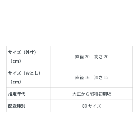
商品説明
サイズ（外寸）
直径 20　高さ 20
（cm）
サイズ（おとし）
直径 16　深さ 12
（cm）
推定年代
大正から昭和初期頃
配送種別
80 サイズ