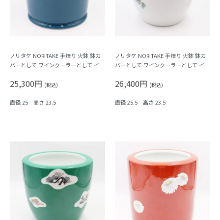
ノリタケ NORITAKE 手焙り 火鉢 鉢カ
ノリタケ NORITAKE 手焙り 火鉢 鉢カ
バーとして ワインクーラーとして イン
バーとして ワインクーラーとして イン
テリア おしゃれ レトロ モダン 昭和 ア
テリア おしゃれ レトロ モダン 昭和 ア
25,300円
26,400円
ンティーク 和骨董（ブルー・竹・笹）
ンティーク 和骨董（鳳凰）
(税込)
(税込)
直径 25 高さ 23.5
直径 25.5 高さ 23.5