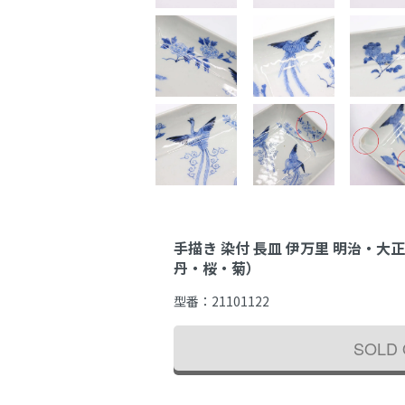
手描き 染付 長皿 伊万里 明治・大
丹・桜・菊）
型番：
21101122
SOLD