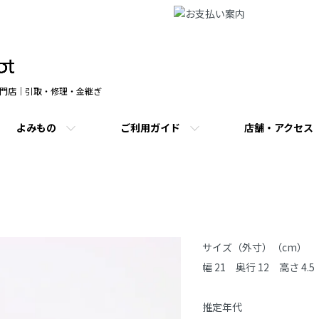
門店｜引取・修理・金継ぎ
よみもの
ご利用ガイド
店舗・アクセス
商品説明
サイズ（外寸）（cm）

幅 21　奥行 12　高さ 4.5

推定年代
