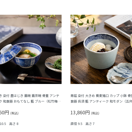
き 染付 墨はじき 蓋碗 蓋茶碗 骨董 アンテ
青磁 染付 大きめ 蕎麦猪口 カップ 小鉢 骨
ク 和食器 おもてなし 藍 ブルー（松竹梅・
食器 呉須 藍 アンティーク 和モダン（五
）
菱・格子）
960円
13,860円
(税込)
(税込)
10.5 高さ 8
直径 9.5 高さ 7