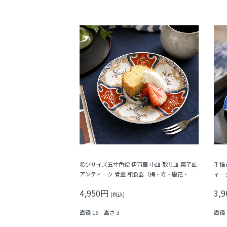
希少サイズ五寸色絵 伊万里 小皿 取り皿 菓子皿
手描
アンティーク 骨董 和食器（梅・寿・唐花・
ィー
菱）
福寿
4,950円
3,
(税込)
直径 16 高さ 3
直径 