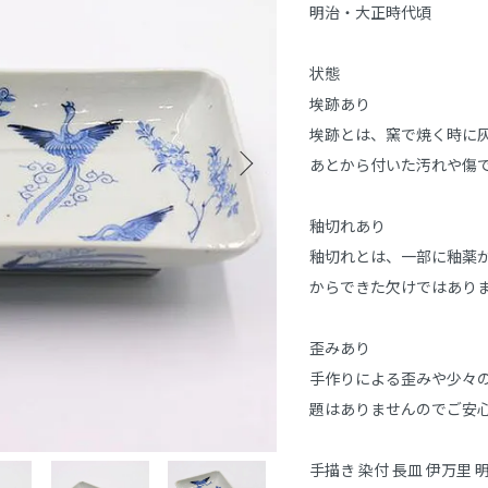
明治・大正時代頃

状態

埃跡あり

埃跡とは、窯で焼く時に
あとから付いた汚れや傷で
釉切れあり

釉切れとは、一部に釉薬
からできた欠けではありま
歪みあり

手作りによる歪みや少々
題はありませんのでご安心
手描き 染付 長皿 伊万里