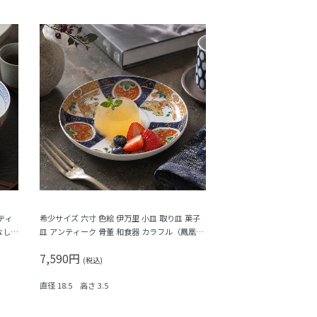
ティ
希少サイズ 六寸 色絵 伊万里 小皿 取り皿 菓子
なし
皿 アンティーク 骨董 和食器 カラフル（鳳凰・
尾長鳥・橘・瓢箪・松・菱）
7,590円
(税込)
直径 18.5 高さ 3.5