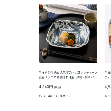
手描き 染付 角皿 入隅 明治・大正 アンティーク
手描
食器 スクエア 和食器 和骨董（植物・瓢箪？）
ティ
子・
4,840円
4,
(税込)
幅 14 奥行 14 高さ 3.5
幅 1