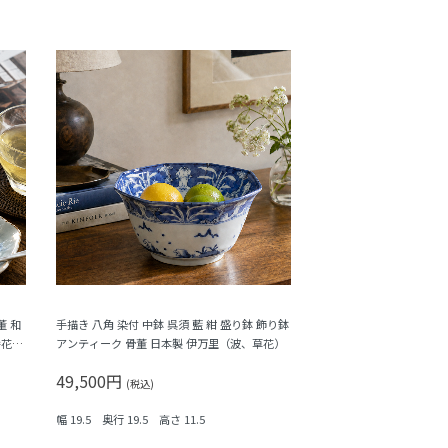
董 和
手描き 八角 染付 中鉢 呉須 藍 紺 盛り鉢 飾り鉢
弁花・
アンティーク 骨董 日本製 伊万里（波、草花）
49,500円
(税込)
幅 19.5 奥行 19.5 高さ 11.5