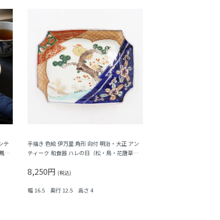
ンテ
手描き 色絵 伊万里 角形 向付 明治・大正 アン
鳳
ティーク 和食器 ハレの日（松・鳥・花唐草・
菱・シダ）
8,250円
(税込)
幅 16.5 奥行 12.5 高さ 4