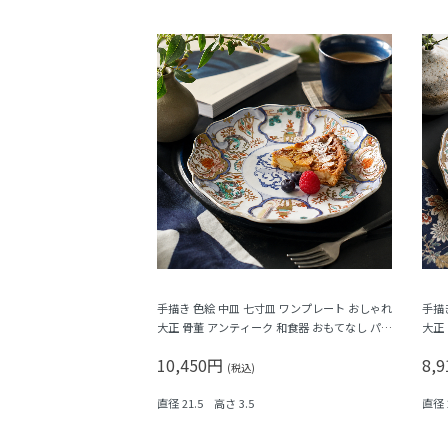
手描き 色絵 中皿 七寸皿 ワンプレート おしゃれ
手描
大正 骨董 アンティーク 和食器 おもてなし パス
大正
テル（唐花・唐草・鳳凰・立湧・盆栽？）
竹梅
10,450円
8,
(税込)
直径 21.5 高さ 3.5
直径 