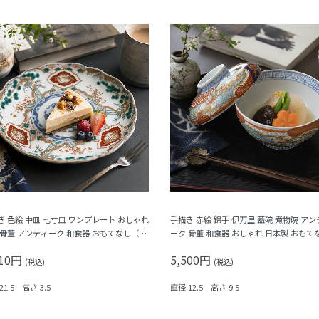
き 色絵 中皿 七寸皿 ワンプレート おしゃれ
手描き 赤絵 錦手 伊万里 蓋碗 煮物碗 アン
 骨董 アンティーク 和食器 おもてなし（松
ーク 骨董 和食器 おしゃれ 日本製 おもて
・三つ葉・鳳凰・菊・菱）
華やか（鳳凰・菊唐草・シダ）
910円
5,500円
(税込)
(税込)
21.5 高さ 3.5
直径 12.5 高さ 9.5