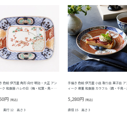
き 色絵 伊万里 角形 向付 明治・大正 アン
手描き 色絵 伊万里 小皿 取り皿 菓子皿 ア
ーク 和食器 ハレの日（梅・紅葉・鳥・格
ィーク 骨董 和食器 カラフル（霞・千鳥・
シダ）
凰・シダ・菱）
950円
5,280円
(税込)
(税込)
6 奥行 12 高さ 3
直径 15 高さ 3