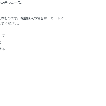
れた希少な一品。
点のものです。複数購入の場合は、カートに
してください。
いて
て
せる