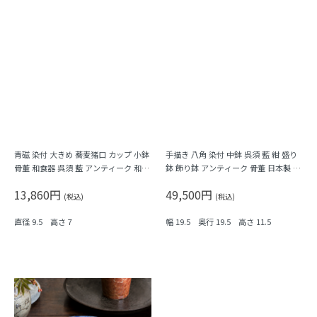
青磁 染付 大きめ 蕎麦猪口 カップ 小鉢
手描き 八角 染付 中鉢 呉須 藍 紺 盛り
骨董 和食器 呉須 藍 アンティーク 和モ
鉢 飾り鉢 アンティーク 骨董 日本製 伊
ダン（五弁花・菱・格子）
万里（波、草花）
13,860円
49,500円
(税込)
(税込)
直径 9.5 高さ 7
幅 19.5 奥行 19.5 高さ 11.5