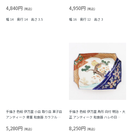
（植物・瓢箪？）
（梅・紅葉・鳥・格子・シダ）
4,840円
4,950円
(税込)
(税込)
幅 14 奥行 14 高さ 3.5
幅 16 奥行 12 高さ 3
手描き 色絵 伊万里 小皿 取り皿 菓子皿
手描き 色絵 伊万里 角形 向付 明治・大
アンティーク 骨董 和食器 カラフル
正 アンティーク 和食器 ハレの日
（霞・千鳥・鳳凰・シダ・菱）
（松・鳥・花唐草・菱・シダ）
5,280円
8,250円
(税込)
(税込)