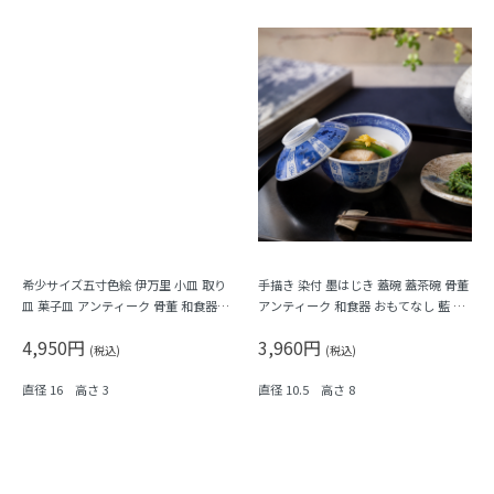
希少サイズ五寸色絵 伊万里 小皿 取り
手描き 染付 墨はじき 蓋碗 蓋茶碗 骨董
皿 菓子皿 アンティーク 骨董 和食器
アンティーク 和食器 おもてなし 藍 ブ
（梅・寿・唐花・菱）
ルー（松竹梅・福寿）
4,950円
3,960円
(税込)
(税込)
直径 16 高さ 3
直径 10.5 高さ 8