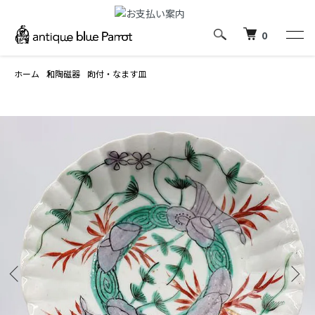
0
ホーム
和陶磁器
向付・なます皿