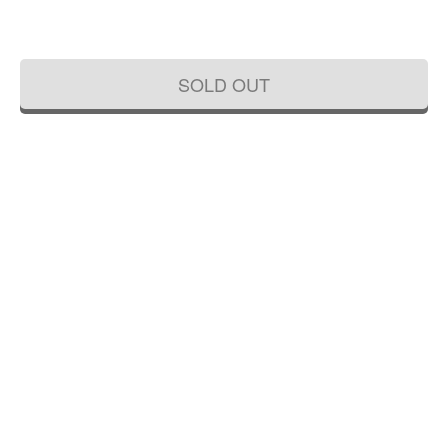
SOLD OUT
手描き 染付 中鉢 紺 盛り鉢 飾り鉢 伊万
手描き 染付 中鉢 呉須 藍 紺 盛り鉢 飾
里 アンティーク 骨董 日本製 おしゃれ
り鉢 アンティーク 骨董 日本製 伊万里
（草花・渦）
（みじん唐草・山水）
44,000円
33,000円
(税込)
(税込)
直径 19.5 高さ 9.5
直径 16 高さ 7