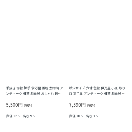
手描き 赤絵 錦手 伊万里 蓋碗 煮物碗 ア
希少サイズ 六寸 色絵 伊万里 小皿 取り
ンティーク 骨董 和食器 おしゃれ 日本
皿 菓子皿 アンティーク 骨董 和食器 カ
製 おもてなし 華やか（鳳凰・菊唐草・
ラフル（鳳凰・尾長鳥・橘・瓢箪・
5,500円
7,590円
シダ）
松・菱）
(税込)
(税込)
直径 12.5 高さ 9.5
直径 18.5 高さ 3.5