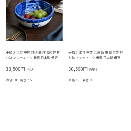
手描き 染付 中鉢 呉須 藍 紺 盛り鉢 飾
手描き 染付 中鉢 呉須 藍 紺 盛り鉢 飾
り鉢 アンティーク 骨董 日本製 伊万里
り鉢 アンティーク 骨董 日本製 伊万里
（馬・唐草・植物）
（窓絵草花・みじん唐草）
38,500円
38,500円
(税込)
(税込)
直径 18 高さ 7.5
直径 19 高さ 8