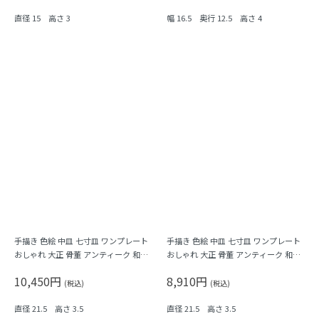
直径 15 高さ 3
幅 16.5 奥行 12.5 高さ 4
手描き 色絵 中皿 七寸皿 ワンプレート
手描き 色絵 中皿 七寸皿 ワンプレート
おしゃれ 大正 骨董 アンティーク 和食
おしゃれ 大正 骨董 アンティーク 和食
器 おもてなし パステル（唐花・唐草・
器 おもてなし（松竹梅・三つ葉・鳳
10,450円
8,910円
鳳凰・立湧・盆栽？）
凰・菊・菱）
(税込)
(税込)
直径 21.5 高さ 3.5
直径 21.5 高さ 3.5