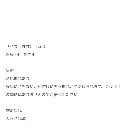
商品説明
サイズ（外寸）（cm）

直径 14　高さ 4

状態

彩色擦れあり

経年にともない、絵付けに少々擦れが見受けられます。ご使用上
の問題はありませんのでご安心ください。

推定年代

大正時代頃
