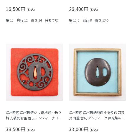
ージ
KE 日本製 アンティーク インテリア
16,500円
26,400円
(税込)
(税込)
幅 13 奥行 12 高さ 14 持ちてなし
幅 13.5 奥行 8 高さ 13.5
高さ 7
江戸時代 江戸期 透かし 鉄地鍔 小振り
江戸時代 江戸期 鉄地鍔 小振り鍔 刀装
鍔 刀装具 骨董 古玩 アンティーク（唐
具 骨董 古玩 アンティーク 直光銘あり
草）
（人物）
38,500円
33,000円
(税込)
(税込)