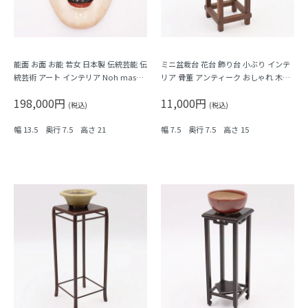
能面 お面 お能 若女 日本製 伝統芸能 伝
ミニ盆栽台 花台 飾り台 小ぶり インテ
統芸術 アート インテリア Noh mask,
リア 骨董 アンティーク おしゃれ 木の
Japanese antiques
温もり
198,000円
11,000円
(税込)
(税込)
幅 13.5 奥行 7.5 高さ 21
幅 7.5 奥行 7.5 高さ 15