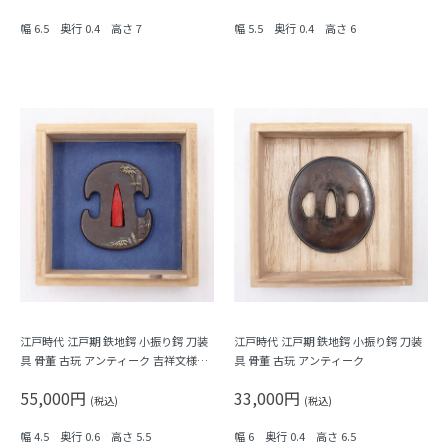
幅 6.5 奥行 0.4 高さ 7
幅 5.5 奥行 0.4 高さ 6
江戸時代 江戸期 鉄地鍔 小振り鍔 刀装
江戸時代 江戸期 鉄地鍔 小振り鍔 刀装
具 骨董 古玩 アンティーク 吉祥文様
具 骨董 古玩 アンティーク
（竹・筍）
55,000円
33,000円
(税込)
(税込)
幅 4.5 奥行 0.6 高さ 5.5
幅 6 奥行 0.4 高さ 6.5