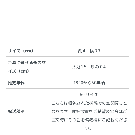
商品説明
サイズ（cm）
縦 4　横 3.3
金具に通せる帯のサ
太さ1.5　厚み 0.4
イズ（cm）
推定年代
1930から50年頃
60 サイズ
こちらは梱包された状態での玄関渡しと
配送種別
なります。開梱設置をご希望の場合はご
注文時にその旨を備考欄にご記載くださ
い。