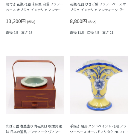
箱付き 花瓶 花器 末広型 白磁 フラワー
花瓶 花器 ひさご型 フラワーベース オ
ベース オブジェ インテリア アンティ
ブジェ インテリア アンティーク ヴィ
ーク ヴィンテージ 日本製 レトロモダ
ンテージ 日本製 レトロモダン
13,200円
8,800円
ン
(税込)
(税込)
直径 9.5 高さ 16
直径 11.5 口径 4.5 高さ 21
たばこ盆 春慶塗り 青磁灰皿 喫煙具 趣
手描き 扇形 ハンドペイント 花瓶 フラ
味 日本の道具 アンティーク ヴィンテ
ワーベース オールドノリタケ NORITA