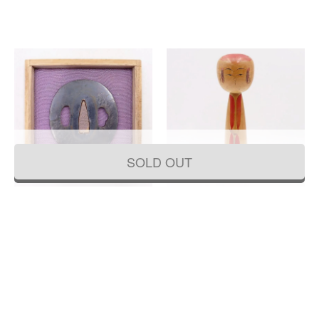
SOLD OUT
江戸時代 江戸期 鉄地鍔 小振り鍔 刀装
木地 伝統 こけし 着物 今三郎型 佐藤慶
具 骨董 古玩 アンティーク
明作 人形 アンティーク ヴィンテージ
民芸 工芸 古民家 かわいい 日本製 Kok
33,000円
18,480円
eshi
(税込)
(税込)
幅 6 奥行 0.3 高さ 6
幅 8.5 奥行 8.5 高さ 30