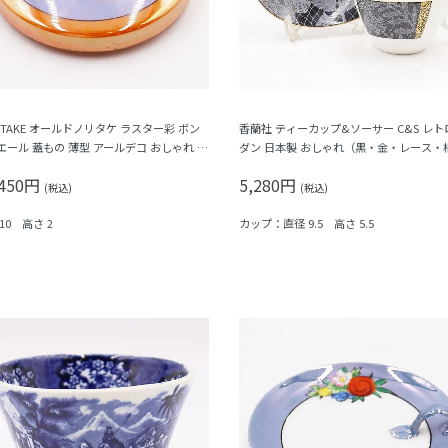
RITAKE オールドノリタケ ラスター彩 ボン
香蘭社 ティーカップ&ソーサー C&S レト
エール 蓋もの 薄型 アールデコ おしゃれ カ
ダン 日本製 おしゃれ（黒・金・レース・
ル 大正ロマン 小物入れにも（花束・フラ
物）
,450円
5,280円
）
(税込)
(税込)
10 高さ 2
カップ：直径 9.5 高さ 5.5