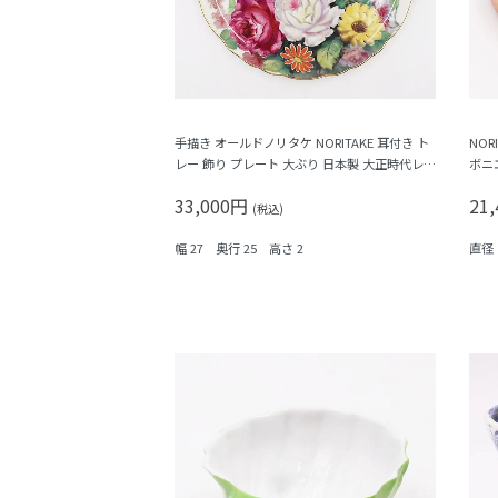
手描き オールドノリタケ NORITAKE 耳付き ト
NO
レー 飾り プレート 大ぶり 日本製 大正時代レト
ボニ
ロモダン
ラフ
33,000円
21
ワー
(税込)
幅 27 奥行 25 高さ 2
直径 