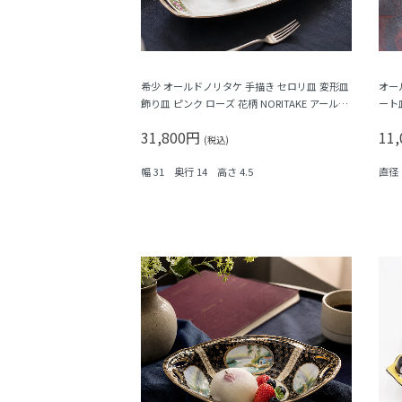
希少 オールドノリタケ 手描き セロリ皿 変形皿
オー
飾り皿 ピンク ローズ 花柄 NORITAKE アールデ
ート皿
コ 楕円 オーバル
（水
31,800円
11
(税込)
幅 31 奥行 14 高さ 4.5
直径 