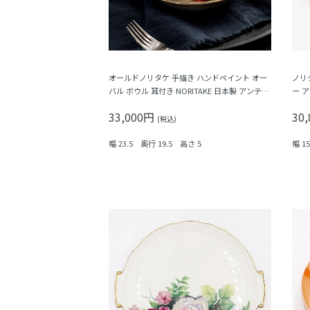
オールドノリタケ 手描き ハンドペイント オー
ノリ
バル ボウル 耳付き NORITAKE 日本製 アンティ
ー 
ーク（黒地に金彩・4つ窓風景画）
大正
33,000円
30
(税込)
幅 23.5 奥行 19.5 高さ 5
幅 1