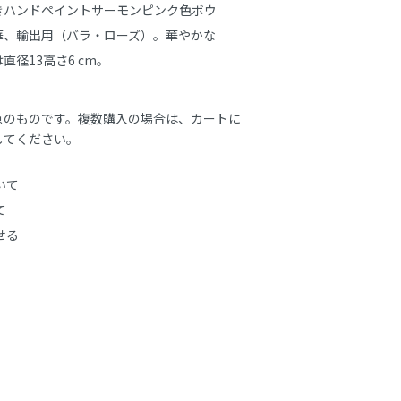
きハンドペイントサーモンピンク色ボウ
華、輸出用（バラ・ローズ）。華やかな
径13高さ6 cm。
点のものです。複数購入の場合は、カートに
してください。
いて
て
せる