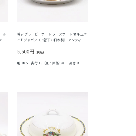
オール
希少 グレービーボート ソースボート オキュパ
ク 耳
イドジャパン（占領下の日本製） アンティーク
洋食器 レトロ食器 小花柄 フラワープリント
5,500円
(税込)
幅 18.5 奥行 15（皿：直径19） 高さ 8