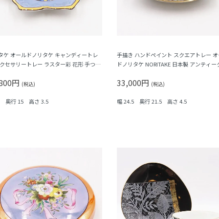
タケ オールドノリタケ キャンディートレ
手描き ハンドペイント スクエアトレー 
アクセサリートレー ラスター彩 花形 手つき
ドノリタケ NORITAKE 日本製 アンティー
ロマン
付き ブルー（牡丹・梅）
,800円
33,000円
(税込)
(税込)
5 奥行 15 高さ 3.5
幅 24.5 奥行 21.5 高さ 4.5