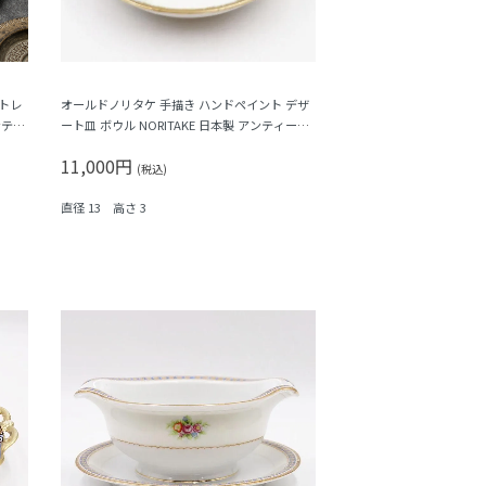
 トレ
オールドノリタケ 手描き ハンドペイント デザ
ンティ
ート皿 ボウル NORITAKE 日本製 アンティーク
（水色縁・クリーム色の花）A
11,000円
(税込)
直径 13 高さ 3