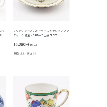
ロモ
ノリタケ チーズ バターケース クラシック アン
植
ティーク 骨董 NORITAKE 上品 フラワー
16,280円
(税込)
直径 18.5 高さ 10