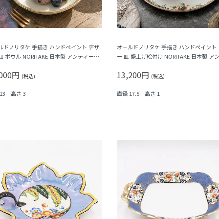
ルドノリタケ 手描き ハンドペイント デザ
オールドノリタケ 手描き ハンドペイント
 ボウル NORITAKE 日本製 アンティーク
ー 皿 盛上げ絵付け NORITAKE 日本製 ア
色縁・クリーム色の花）B
ーク（クローバー・花）
,000円
13,200円
(税込)
(税込)
13 高さ 3
直径 17.5 高さ 1