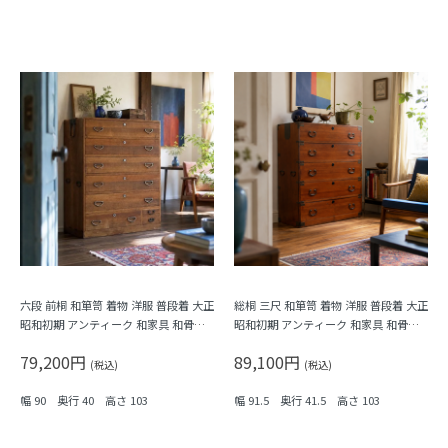
六段 前桐 和箪笥 着物 洋服 普段着 大正
総桐 三尺 和箪笥 着物 洋服 普段着 大正
昭和初期 アンティーク 和家具 和骨董
昭和初期 アンティーク 和家具 和骨董
明るめの色合い シンプル
明るめの色合い シンプル
79,200円
89,100円
(税込)
(税込)
幅 90 奥行 40 高さ 103
幅 91.5 奥行 41.5 高さ 103