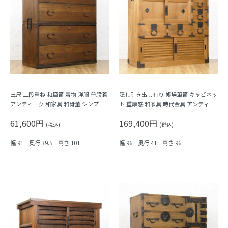
三尺 二段重ね 和箪笥 着物 洋服 普段着
隠し引き出し有り 帳場箪笥 キャビネッ
アンティーク 和家具 和骨董 シンプル
ト 重厚感 和家具 時代金具 アンティー
ミニマル 素朴 ナチュラル
ク 骨董 和モダン 町屋家具 商家 明るい
61,600円
169,400円
木の色
(税込)
(税込)
幅 91 奥行 39.5 高さ 101
幅 96 奥行 41 高さ 96