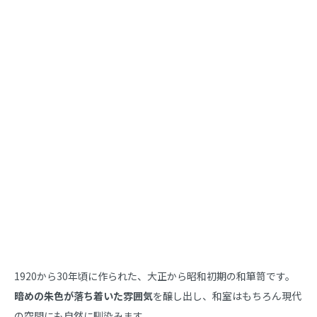
商品説明
1920から30年頃に作られた、大正から昭和初期の和箪笥です。
暗めの朱色が落ち着いた雰囲気
を醸し出し、和室はもちろん現代
の空間にも自然に馴染みます。