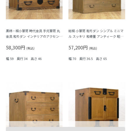
黒柿・桐小箪笥 時代金具 手元箪笥 丸
総桐 小箪笥 和モダン シンプル ミニマ
金具 和モダン インテリアのアクセント
ル スッキリ 和骨董 アンティーク 昭和
に 和骨董 アンティーク 大正時代
初期（棚部分の一部黒柿）
58,300円
57,200円
(税込)
(税込)
幅 59 奥行 34 高さ 46
幅 70 奥行 36.5 高さ 65