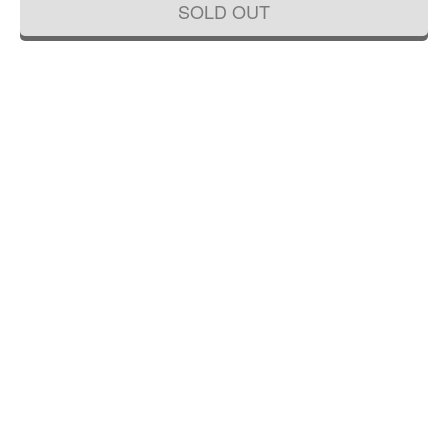
SOLD OUT
総桐 小箪笥 手元箪笥 和モダン シンプ
総桐 物入れ 小箪笥 キャビネット 時代
ル ミニマル スッキリ 和骨董 アンティ
金具 シンプル おしゃれ 和風 収納
ーク 昭和初期
41,800円
42,900円
(税込)
(税込)
幅 60 奥行 46 高さ 50.5
幅 51 奥行 42 高さ 59.5