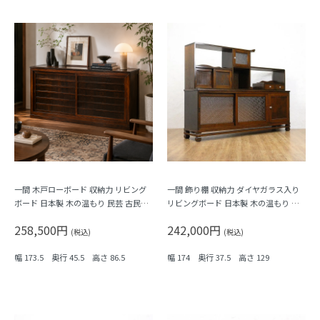
一間 木戸ローボード 収納力 リビング
一間 飾り棚 収納力 ダイヤガラス入り
ボード 日本製 木の温もり 民芸 古民家
リビングボード 日本製 木の温もり 昭
大正ロマン
和レトロ おしゃれ
258,500円
242,000円
(税込)
(税込)
幅 173.5 奥行 45.5 高さ 86.5
幅 174 奥行 37.5 高さ 129