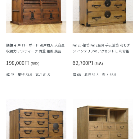
膳棚 引戸 ローボード 引戸物入 大容量
時代小箪笥 時代金具 手元箪笥 和モダ
収納力 アンティーク 骨董 和風 民芸 古
ン インテリアのアクセントに 和骨董
民家 ケヤキ材
アンティーク 大正時代
198,000円
62,700円
(税込)
(税込)
幅 97 奥行 53.5 高さ 81.5
幅 68 奥行 31.5 高さ 66.5