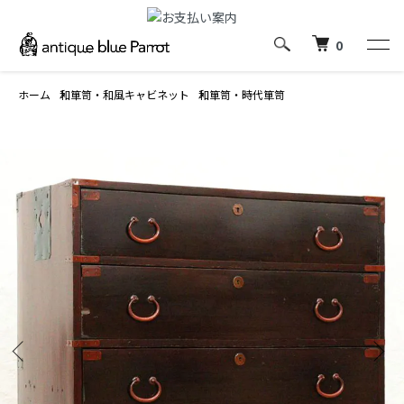
0
ホーム
和箪笥・和風キャビネット
和箪笥・時代箪笥