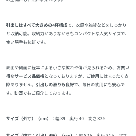
引出しはすべて大きめの4杯構成
で、衣類や雑貨などをしっかり
と収納可能。収納力がありながらもコンパクトな人気サイズで、
使い勝手も抜群です。
表面や側面に経年による小さな擦れや傷が見られるため、
お買い
得なサービス品価格
となっておりますが、ご使用にはまったく支
障ありません。
引出しの滑りも良好
で、毎日の使用にも安心で
す。動画でもご紹介しております。
サイズ（外寸）（cm）
：幅 89　奥行 40　高さ 82.5
サイズ（内寸：引出し4杯）（cm）
：幅 82.5　奥行 34.5　深さ 