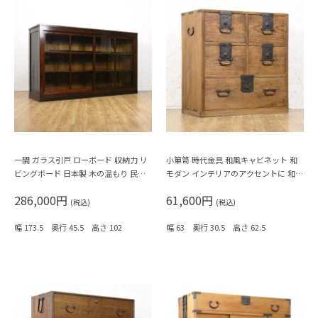
一間 ガラス引戸 ローボード 収納力 リ
小箪笥 時代金具 和風キャビネット 和
ビングボード 日本製 木の温もり 民芸
モダン インテリアのアクセントに 和骨
古民家 大正ロマン シンプル
董 アンティーク 大正時代
286,000円
61,600円
(税込)
(税込)
幅 173.5 奥行 45.5 高さ 102
幅 63 奥行 30.5 高さ 62.5