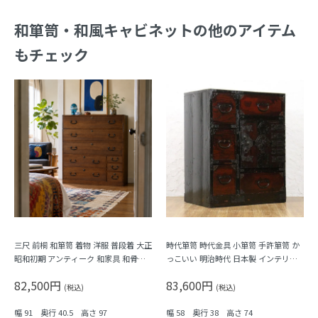
和箪笥・和風キャビネットの他のアイテム
もチェック
三尺 前桐 和箪笥 着物 洋服 普段着 大正
時代箪笥 時代金具 小箪笥 手許箪笥 か
昭和初期 アンティーク 和家具 和骨董
っこいい 明治時代 日本製 インテリア
シンプル 洗練
和モダン アンティーク 和骨董
82,500円
83,600円
(税込)
(税込)
幅 91 奥行 40.5 高さ 97
幅 58 奥行 38 高さ 74