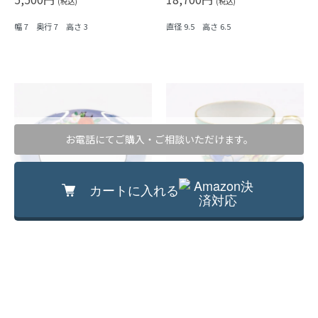
(税込)
(税込)
幅 7 奥行 7 高さ 3
直径 9.5 高さ 6.5
お電話にてご購入・ご相談いただけます。
カートに入れる
オールドノリタケ NORITAKE ハンドル
オールドノリタケ ラスター彩 デミタス
付き ラスター彩 ジュエリートレー レ
カップ チョコレートカップ カラフル
モンディッシュ(花・フルーツ)
レトロ モダン アンティーク NORITAKE
19,800円
15,400円
骨董 かわいい（パンジー）
(税込)
(税込)
直径 14 高さ 1.5（ハンドル含めた高
直径 5.5 高さ 6