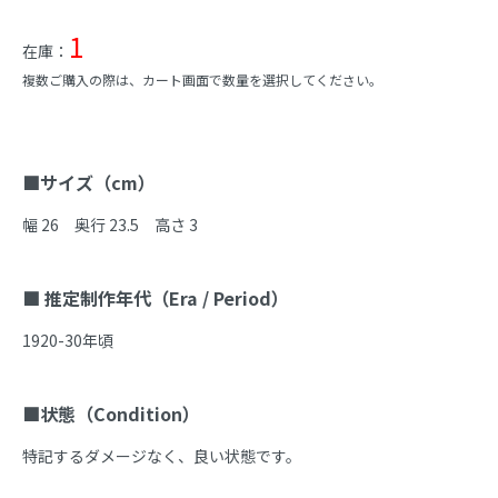
1
在庫：
複数ご購入の際は、カート画面で数量を選択してください。
商品説明
■サイズ（cm）
幅 26　奥行 23.5　高さ 3

■ 推定制作年代（Era / Period）
1920-30年頃

■状態（Condition）
特記するダメージなく、良い状態です。
