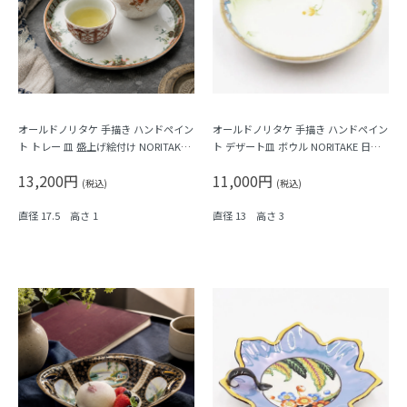
オールドノリタケ 手描き ハンドペイン
オールドノリタケ 手描き ハンドペイン
ト トレー 皿 盛上げ絵付け NORITAKE
ト デザート皿 ボウル NORITAKE 日本
日本製 アンティーク（クローバー・
製 アンティーク（水色縁・クリーム色
13,200円
11,000円
花）
の花）A
(税込)
(税込)
直径 17.5 高さ 1
直径 13 高さ 3