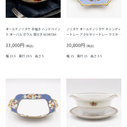
オールドノリタケ 手描き ハンドペイン
ノリタケ オールドノリタケ キャンディ
ト オーバル ボウル 耳付き NORITAKE
ートレー アクセサリートレー ラスター
日本製 アンティーク（黒地に金彩・4
彩 花形 手つき 大正ロマン
33,000円
30,800円
つ窓風景画）
(税込)
(税込)
幅 23.5 奥行 19.5 高さ 5
幅 15 奥行 15 高さ 3.5