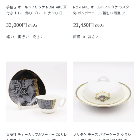
手描き オールドノリタケ NORITAKE 耳
NORITAKE オールドノリタケ ラスター
付き トレー 飾り プレート 大ぶり 日本
彩 ボンボニエール 蓋もの 薄型 アール
製 大正時代レトロモダン
デコ おしゃれ カラフル 大正ロマン 小
33,000円
21,450円
物入れにも（花束・フラワー）
(税込)
(税込)
幅 27 奥行 25 高さ 2
直径 10 高さ 2
香蘭社 ティーカップ&ソーサー C&S レ
ノリタケ チーズ バターケース クラシ