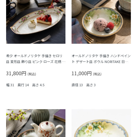
希少 オールドノリタケ 手描き セロリ
オールドノリタケ 手描き ハンドペイン
皿 変形皿 飾り皿 ピンク ローズ 花柄 N
ト デザート皿 ボウル NORITAKE 日本
ORITAKE アールデコ 楕円 オーバル
製 アンティーク（水色縁・クリーム色
31,800円
11,000円
の花）B
(税込)
(税込)
幅 31 奥行 14 高さ 4.5
直径 13 高さ 3