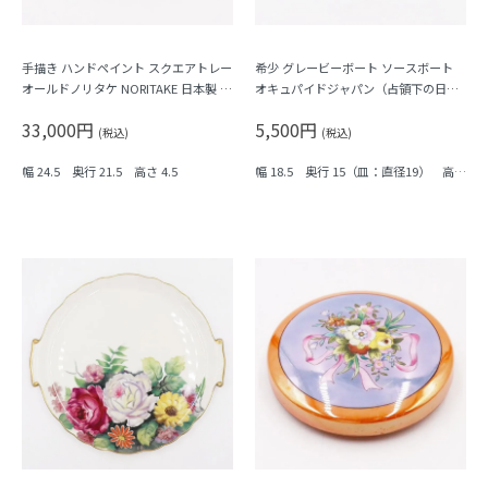
手描き ハンドペイント スクエアトレー
希少 グレービーボート ソースボート
オールドノリタケ NORITAKE 日本製 ア
オキュパイドジャパン（占領下の日本
ンティーク 耳付き ブルー（牡丹・梅）
製） アンティーク 洋食器 レトロ食器
33,000円
5,500円
小花柄 フラワープリント
(税込)
(税込)
幅 24.5 奥行 21.5 高さ 4.5
幅 18.5 奥行 15（皿：直径19） 高さ
8