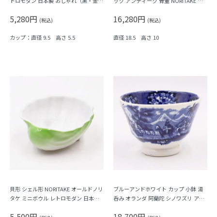
トロモダン 日本製 おしゃれ（黒・金・
ック アンティーク 骨董 NORITAKE 上
レース・植物）
品 フラワー
5,280円
16,280円
(税込)
(税込)
カップ：直径 9.5 高さ 5.5
直径 18.5 高さ 10
貝形 シェル形 NORITAKE オールドノリ
ブルーアンドホワイト カップ 小鉢 湯
タケ ミニボウル レトロモダン 日本製
呑み オランダ 阿蘭陀 シノワズリ アン
日本陶器会 グリーン
ティーク ヨーロッパ
5,500円
18,700円