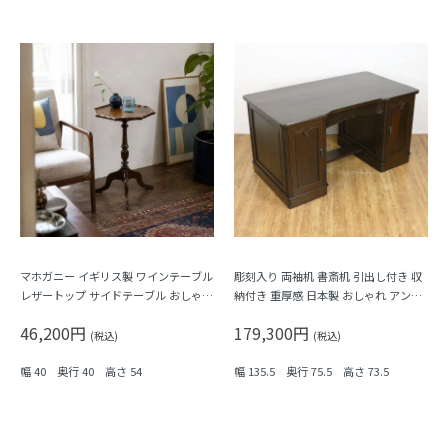
マホガニー イギリス製 ワインテーブル
彫刻入り 両袖机 書斎机 引出し付き 収
レザートップ サイドテーブル おしゃれ
納付き 重厚感 日本製 おしゃれ アンテ
インテリア 英国 アンティーク
ィークデスク
46,200円
179,300円
(税込)
(税込)
幅 40 奥行 40 高さ 54
幅 135.5 奥行 75.5 高さ 73.5