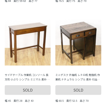
幅 84 奥行 59-63 高さ 77
幅 76.5 奥行 75 高さ 70
サイドテーブル 作業机 コンソール 長
ミニデスク 片袖机 レトロ机 勉強机 作
方形 小ぶり シンプル ミニマル 素朴 ア
業机 ナチュラル シンプル 素朴 引出し
ンティーク ヴィンテージ インダストリ
収納付き 日本製 おしゃれ
アル
SOLD
SOLD
幅 45 奥行 28 高さ 43
幅 60.5 奥行 52.5 高さ 70