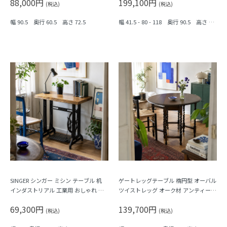
88,000円
199,100円
(税込)
(税込)
幅 90.5 奥行 60.5 高さ 72.5
幅 41.5 - 80 - 118 奥行 90.5 高さ 73.
5
SINGER シンガー ミシン テーブル 机
ゲートレッグテーブル 楕円型 オーバル
インダストリアル 工業用 おしゃれ 一
ツイストレッグ オーク材 アンティーク
枚板 天然木 アンティーク
イギリス製 伝統的 クラシック
69,300円
139,700円
(税込)
(税込)