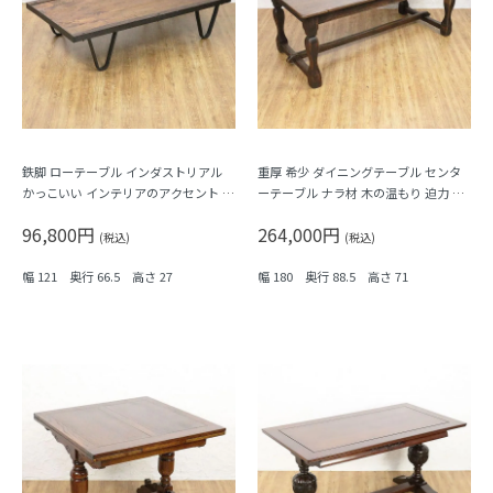
鉄脚 ローテーブル インダストリアル
重厚 希少 ダイニングテーブル センタ
かっこいい インテリアのアクセント ア
ーテーブル ナラ材 木の温もり 迫力 ア
ンティーク ヴィンテージ
ンティーク家具 机 6人がけ
96,800円
264,000円
(税込)
(税込)
幅 121 奥行 66.5 高さ 27
幅 180 奥行 88.5 高さ 71