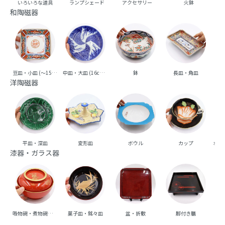
いろいろな道具
ランプシェード
アクセサリー
火鉢
和陶磁器
豆皿・小皿 (～15cm台)
中皿・大皿 (16cm台～)
鉢
長皿・角皿
向
洋陶磁器
平皿・深皿
変形皿
ボウル
カップ
ポッ
漆器・ガラス器
吸物碗・煮物碗・丼碗
菓子皿・銘々皿
盆・折敷
脚付き膳
重