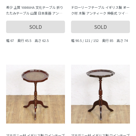
希少 上質 YAMAHA 文化テーブル 折り
ドローリーフテーブル イギリス製 オー
たたみテーブル 山葉 日本楽器 アンテ
ク材 木製 アンティーク 伸長式 ツイス
ィーク家具 大正ロマン 昭和レトロ
トレッグ
SOLD
SOLD
幅 67 奥行 45.5 高さ 62.5
幅 90.5 / 121 / 152 奥行 85 高さ 74
マホガニー材 イギリス製 ワインテーブ
マホガニー材 イギリス製 ワインテーブ