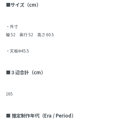
■サイズ（cm）
・外寸

幅 52　奥行 52　高さ 60.5

・天板Φ45.5

■３辺合計（cm）
165

■ 推定制作年代（Era / Period）