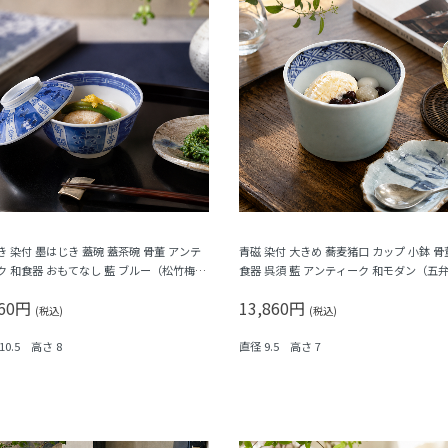
き 染付 墨はじき 蓋碗 蓋茶碗 骨董 アンテ
青磁 染付 大きめ 蕎麦猪口 カップ 小鉢 骨
ク 和食器 おもてなし 藍 ブルー（松竹梅・
食器 呉須 藍 アンティーク 和モダン（五
）
菱・格子）
960円
13,860円
(税込)
(税込)
10.5 高さ 8
直径 9.5 高さ 7