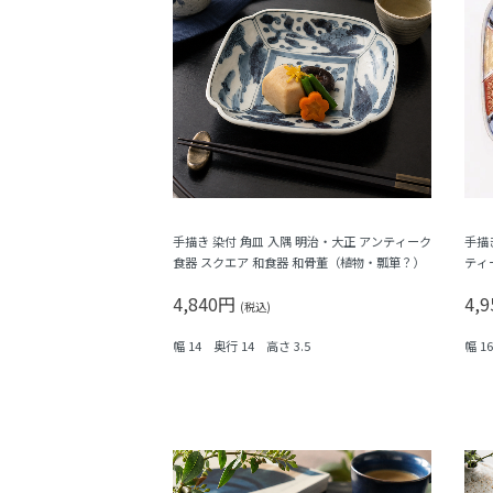
手描き 染付 角皿 入隅 明治・大正 アンティーク
手描
食器 スクエア 和食器 和骨董（植物・瓢箪？）
ティ
子・
4,840円
4,
(税込)
幅 14 奥行 14 高さ 3.5
幅 1