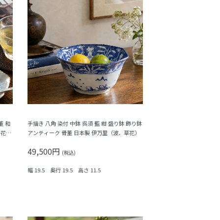
董 和
手描き 八角 染付 中鉢 呉須 藍 紺 盛り鉢 飾り鉢
弁花・
アンティーク 骨董 日本製 伊万里（波、草花）
49,500円
(税込)
幅 19.5 奥行 19.5 高さ 11.5