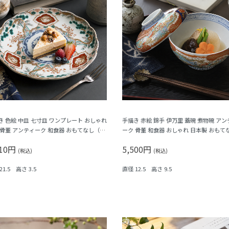
き 色絵 中皿 七寸皿 ワンプレート おしゃれ
手描き 赤絵 錦手 伊万里 蓋碗 煮物碗 アン
 骨董 アンティーク 和食器 おもてなし（松
ーク 骨董 和食器 おしゃれ 日本製 おもて
・三つ葉・鳳凰・菊・菱）
華やか（鳳凰・菊唐草・シダ）
910円
5,500円
(税込)
(税込)
21.5 高さ 3.5
直径 12.5 高さ 9.5