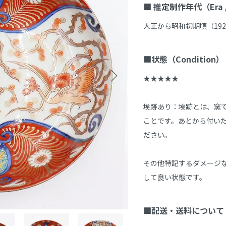
■ 推定制作年代（Era / 
大正から昭和初期頃（1920
■状態（Condition）
★★★★★

埃跡あり：埃跡とは、窯
ことです。あとから付い
ださい。

その他特記するダメージ
して良い状態です。

■配送・送料について