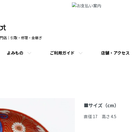
門店｜引取・修理・金継ぎ
よみもの
ご利用ガイド
店舗・アクセス
商品説明
■サイズ（cm）
直径 17　高さ 4.5
