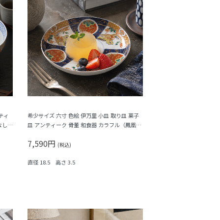
ティ
希少サイズ 六寸 色絵 伊万里 小皿 取り皿 菓子
なし
皿 アンティーク 骨董 和食器 カラフル（鳳凰・
尾長鳥・橘・瓢箪・松・菱）
7,590円
(税込)
直径 18.5 高さ 3.5