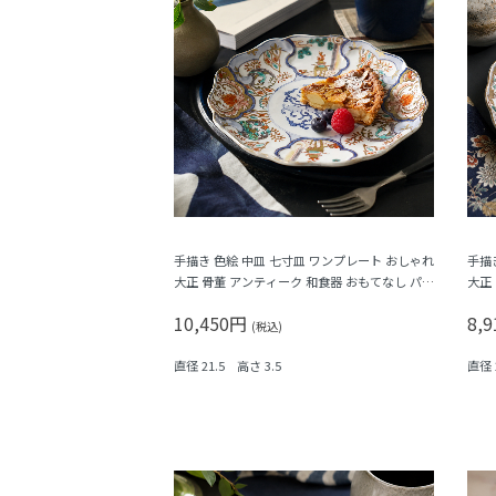
手描き 色絵 中皿 七寸皿 ワンプレート おしゃれ
手描
大正 骨董 アンティーク 和食器 おもてなし パス
大正
テル（唐花・唐草・鳳凰・立湧・盆栽？）
竹梅
10,450円
8,
(税込)
直径 21.5 高さ 3.5
直径 