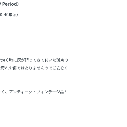
Period）
-40年頃）

で焼く時に灰が降ってきて付いた斑点の
た汚れや傷ではありませんのでご安心く
なく、アンティーク・ヴィンテージ品と