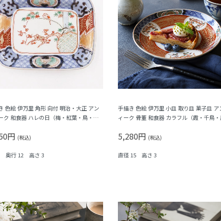
き 色絵 伊万里 角形 向付 明治・大正 アン
手描き 色絵 伊万里 小皿 取り皿 菓子皿 ア
ーク 和食器 ハレの日（梅・紅葉・鳥・格
ィーク 骨董 和食器 カラフル（霞・千鳥・
シダ）
凰・シダ・菱）
950円
5,280円
(税込)
(税込)
6 奥行 12 高さ 3
直径 15 高さ 3