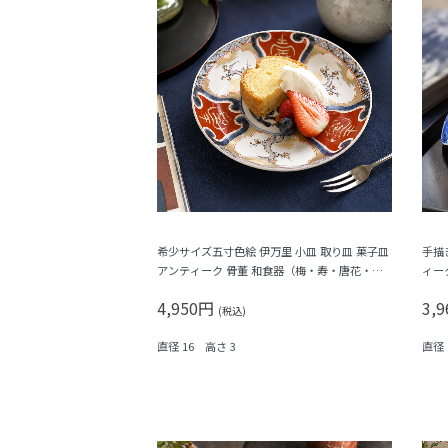
希少サイズ五寸色絵 伊万里 小皿 取り皿 菓子皿
手描
アンティーク 骨董 和食器（梅・寿・唐花・
ィー
菱）
福寿
4,950円
3,
(税込)
直径 16 高さ 3
直径 