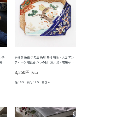
ンテ
手描き 色絵 伊万里 角形 向付 明治・大正 アン
鳳
ティーク 和食器 ハレの日（松・鳥・花唐草・
菱・シダ）
8,250円
(税込)
幅 16.5 奥行 12.5 高さ 4