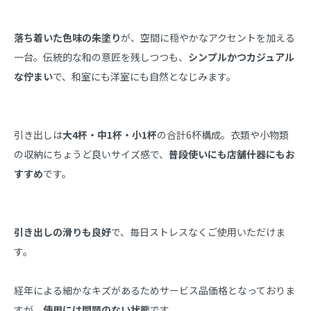
落ち着いた色味の朱塗り
が、空間に穏やかなアクセントを加える
一台。伝統的な和の意匠を残しつつも、
シンプルかつカジュアル
な佇まい
で、和室にも洋室にも自然となじみます。
引き出しは
大4杯・中1杯・小1杯
の合計6杯構成。衣類や小物類
の収納にちょうど良いサイズ感で、
普段使いにも店舗什器にもお
すすめ
です。
引き出しの滑りも良好
で、毎日ストレスなくご使用いただけま
す。
経年による細かなキズがあるためサービス品価格となっておりま
すが、
使用には問題のない状態
です。