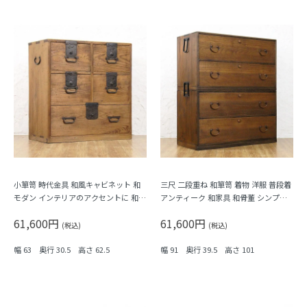
小箪笥 時代金具 和風キャビネット 和
三尺 二段重ね 和箪笥 着物 洋服 普段着
モダン インテリアのアクセントに 和骨
アンティーク 和家具 和骨董 シンプル
董 アンティーク 大正時代
ミニマル 素朴 ナチュラル
61,600円
61,600円
(税込)
(税込)
幅 63 奥行 30.5 高さ 62.5
幅 91 奥行 39.5 高さ 101