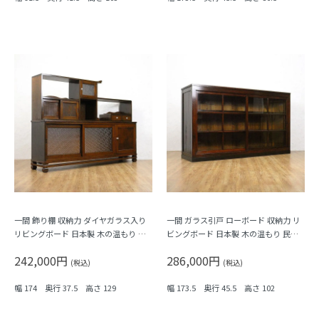
一間 飾り棚 収納力 ダイヤガラス入り
一間 ガラス引戸 ローボード 収納力 リ
リビングボード 日本製 木の温もり 昭
ビングボード 日本製 木の温もり 民芸
和レトロ おしゃれ
古民家 大正ロマン シンプル
242,000円
286,000円
(税込)
(税込)
幅 174 奥行 37.5 高さ 129
幅 173.5 奥行 45.5 高さ 102