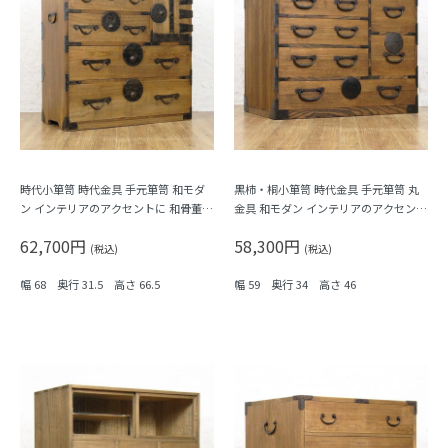
時代小箪笥 時代金具 手元箪笥 和モダ
黒柿・桐小箪笥 時代金具 手元箪笥 丸
ン インテリアのアクセントに 和骨董
金具 和モダン インテリアのアクセント
アンティーク 大正時代
に 和骨董 アンティーク 大正時代
62,700円
58,300円
(税込)
(税込)
幅 68 奥行 31.5 高さ 66.5
幅 59 奥行 34 高さ 46