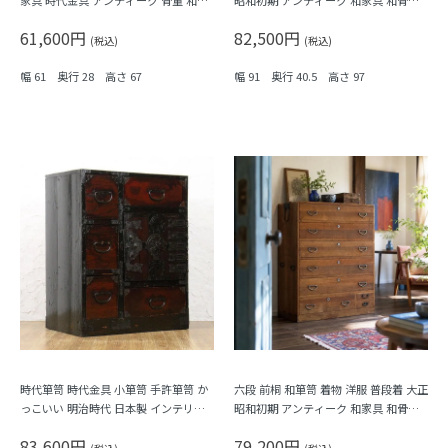
家具 時代金具 アンティーク 骨董 和モ
昭和初期 アンティーク 和家具 和骨董
ダン 町屋家具 商家
シンプル 洗練
61,600円
82,500円
(税込)
(税込)
幅 61 奥行 28 高さ 67
幅 91 奥行 40.5 高さ 97
時代箪笥 時代金具 小箪笥 手許箪笥 か
六段 前桐 和箪笥 着物 洋服 普段着 大正
っこいい 明治時代 日本製 インテリア
昭和初期 アンティーク 和家具 和骨董
和モダン アンティーク 和骨董
明るめの色合い シンプル
83,600円
79,200円