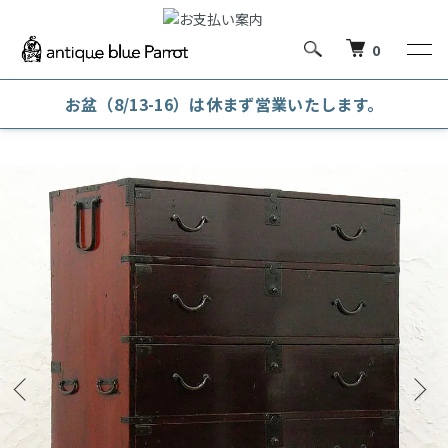
0
お盆（8/13-16）は休まず営業いたします。
ホーム
和箪笥・和風キャビネット
和箪笥・時代箪笥