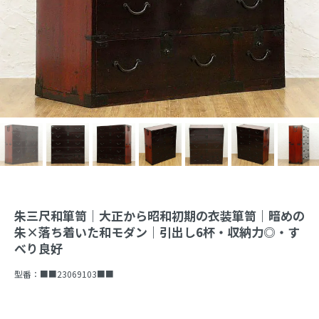
朱三尺和箪笥｜大正から昭和初期の衣装箪笥｜暗めの
朱×落ち着いた和モダン｜引出し6杯・収納力◎・す
べり良好
型番：
■■23069103■■