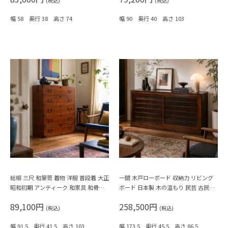
(税込)
(税込)
幅 58 奥行 38 高さ 74
幅 90 奥行 40 高さ 103
総桐 三尺 和箪笥 着物 洋服 普段着 大正
一間 木戸ローボード 収納力 リビング
昭和初期 アンティーク 和家具 和骨董
ボード 日本製 木の温もり 民芸 古民家
明るめの色合い シンプル
大正ロマン
89,100円
258,500円
(税込)
(税込)
幅 91.5 奥行 41.5 高さ 103
幅 173.5 奥行 45.5 高さ 86.5