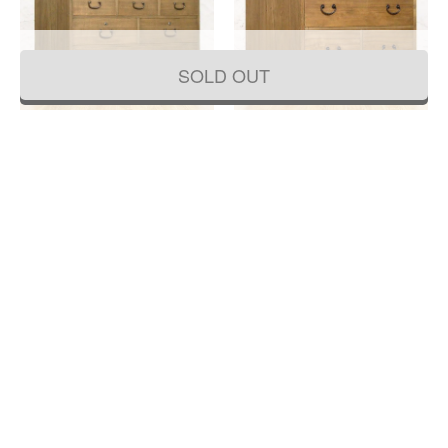
SOLD OUT
総桐 小箪笥 和モダン シンプル ミニマ
総桐 小箪笥 手元箪笥 和モダン シンプ
ル スッキリ 和骨董 アンティーク 昭和
ル ミニマル スッキリ 和骨董 アンティ
初期（棚部分の一部黒柿）
ーク 昭和初期
57,200円
41,800円
(税込)
(税込)
幅 70 奥行 36.5 高さ 65
幅 60 奥行 46 高さ 50.5