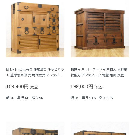
隠し引き出し有り 帳場箪笥 キャビネッ
膳棚 引戸 ローボード 引戸物入 大容量
ト 重厚感 和家具 時代金具 アンティー
収納力 アンティーク 骨董 和風 民芸 古
ク 骨董 和モダン 町屋家具 商家 明るい
民家 ケヤキ材
169,400円
198,000円
木の色
(税込)
(税込)
幅 96 奥行 41 高さ 96
幅 97 奥行 53.5 高さ 81.5