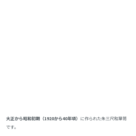
商品説明
大正から昭和初期（1920から40年頃）
に作られた朱三尺和箪笥
です。