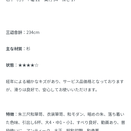
三辺合計
：234cm
主な材質
：杉
状態
：★★★★☆
経年による細かなキズがあり、サービス品価格となっております
が、滑りは良好で、安心してお使いいただけます。
特徴
：朱三尺和箪笥、衣装箪笥、和モダン、暗めの朱、落ち着い
た色味、引出し6杯、大4・中1・小1、すべり良好、動画あり、普
段使いに、アンティーク、大正、昭和初期、和骨董