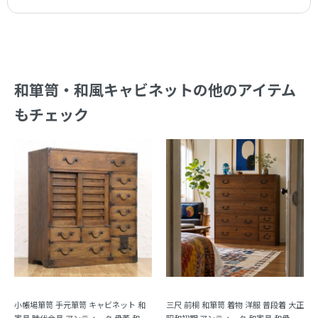
和箪笥・和風キャビネットの他のアイテム
もチェック
小帳場箪笥 手元箪笥 キャビネット 和
三尺 前桐 和箪笥 着物 洋服 普段着 大正