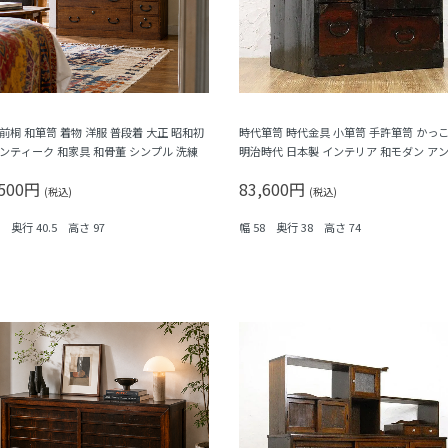
 前桐 和箪笥 着物 洋服 普段着 大正 昭和初
時代箪笥 時代金具 小箪笥 手許箪笥 かっ
アンティーク 和家具 和骨董 シンプル 洗練
明治時代 日本製 インテリア 和モダン ア
ーク 和骨董
,500円
83,600円
(税込)
(税込)
1 奥行 40.5 高さ 97
幅 58 奥行 38 高さ 74