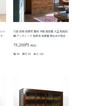
こいい
六段 前桐 和箪笥 着物 洋服 普段着 大正 昭和初
ンティ
期 アンティーク 和家具 和骨董 明るめの色合い
シンプル
79,200円
(税込)
幅 90 奥行 40 高さ 103