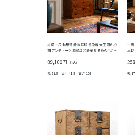
総桐 三尺 和箪笥 着物 洋服 普段着 大正 昭和初
一間
期 アンティーク 和家具 和骨董 明るめの色合い
本製
シンプル
89,100円
25
(税込)
幅 91.5 奥行 41.5 高さ 103
幅 1