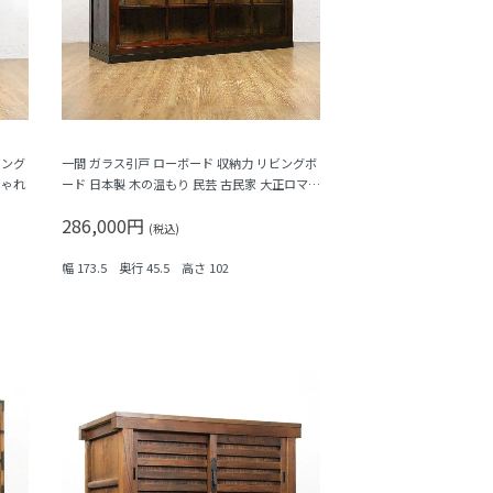
ビング
一間 ガラス引戸 ローボード 収納力 リビングボ
しゃれ
ード 日本製 木の温もり 民芸 古民家 大正ロマン
シンプル
286,000円
(税込)
幅 173.5 奥行 45.5 高さ 102