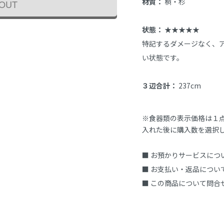
材質：
 桐・杉

 OUT
状態：
 ★★★★★

特記するダメージなく、
い状態です。

３辺合計：
 237cm
※食器類の表示価格は１
入れた後に購入数を選択
■ お預かりサービスにつ
■ お支払い・返品につい
■ この商品について問合