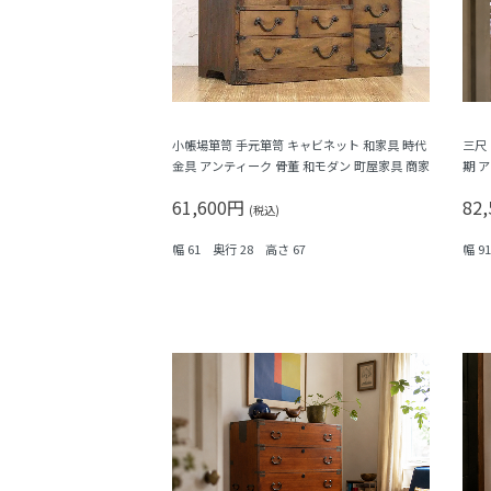
小帳場箪笥 手元箪笥 キャビネット 和家具 時代
三尺
金具 アンティーク 骨董 和モダン 町屋家具 商家
期 
61,600円
82
(税込)
幅 61 奥行 28 高さ 67
幅 9