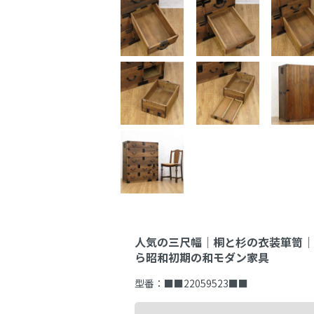
人気の三尺幅｜桐と杉の衣装箪笥｜
ら昭和初期の和モダン家具
型番：
■■22059523■■