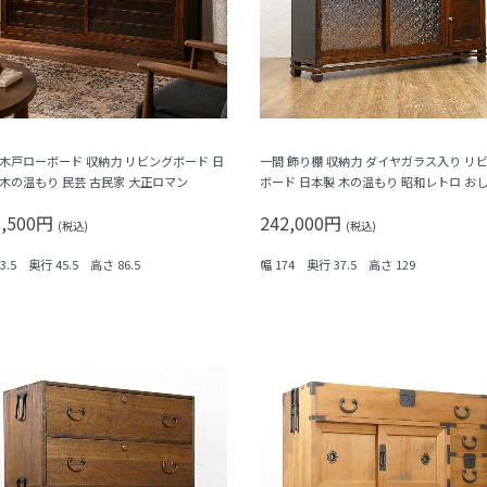
 木戸ローボード 収納力 リビングボード 日
一間 飾り棚 収納力 ダイヤガラス入り リ
 木の温もり 民芸 古民家 大正ロマン
ボード 日本製 木の温もり 昭和レトロ お
8,500円
242,000円
(税込)
(税込)
73.5 奥行 45.5 高さ 86.5
幅 174 奥行 37.5 高さ 129