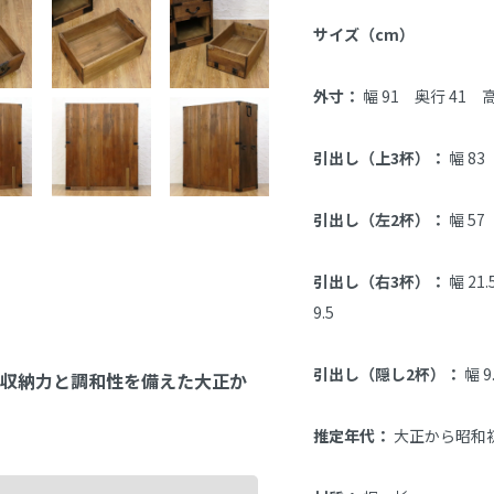
サイズ（cm）
外寸：
 幅 91　奥行 41　高
引出し（上3杯）：
 幅 83　
引出し（左2杯）：
 幅 57
引出し（右3杯）：
 幅 21.
9.5

引出し（隠し2杯）：
 幅 
収納力と調和性を備えた大正か
推定年代：
 大正から昭和初