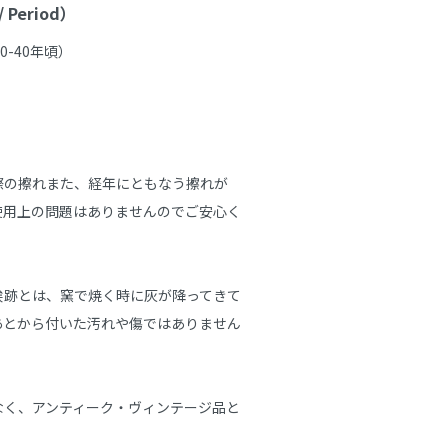
Period）
-40年頃）

際の擦れまた、経年にともなう擦れが
使用上の問題はありませんのでご安心く
埃跡とは、窯で焼く時に灰が降ってきて
あとから付いた汚れや傷ではありません
なく、アンティーク・ヴィンテージ品と