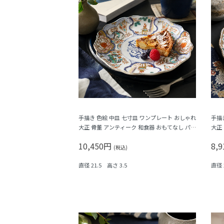
手描き 色絵 中皿 七寸皿 ワンプレート おしゃれ
手描
大正 骨董 アンティーク 和食器 おもてなし パス
大正
テル（唐花・唐草・鳳凰・立湧・盆栽？）
竹梅
10,450円
8,
(税込)
直径 21.5 高さ 3.5
直径 