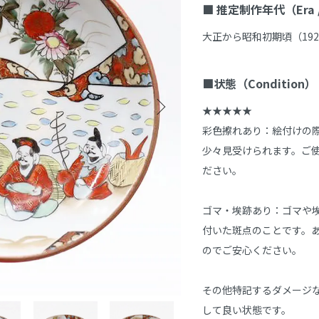
■ 推定制作年代（Era / 
大正から昭和初期頃（1920
■状態（Condition）
★★★★★

彩色擦れあり：絵付けの
少々見受けられます。ご
ださい。

ゴマ・埃跡あり：ゴマや
付いた斑点のことです。
のでご安心ください。

その他特記するダメージ
して良い状態です。
