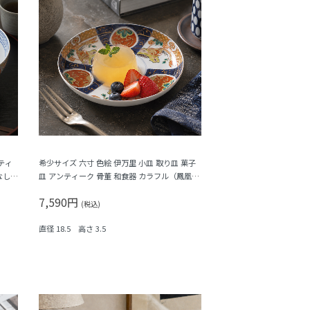
ティ
希少サイズ 六寸 色絵 伊万里 小皿 取り皿 菓子
なし
皿 アンティーク 骨董 和食器 カラフル（鳳凰・
尾長鳥・橘・瓢箪・松・菱）
7,590円
(税込)
直径 18.5 高さ 3.5