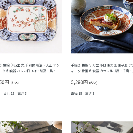
き 色絵 伊万里 角形 向付 明治・大正 アン
手描き 色絵 伊万里 小皿 取り皿 菓子皿 ア
ーク 和食器 ハレの日（梅・紅葉・鳥・格
ィーク 骨董 和食器 カラフル（霞・千鳥・
シダ）
凰・シダ・菱）
950円
5,280円
(税込)
(税込)
6 奥行 12 高さ 3
直径 15 高さ 3