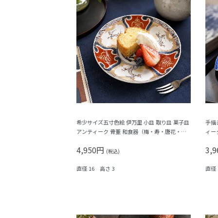
希少サイズ五寸色絵 伊万里 小皿 取り皿 菓子皿
手描
アンティーク 骨董 和食器（梅・寿・唐花・
ィー
菱）
福寿
4,950円
3,
(税込)
直径 16 高さ 3
直径 