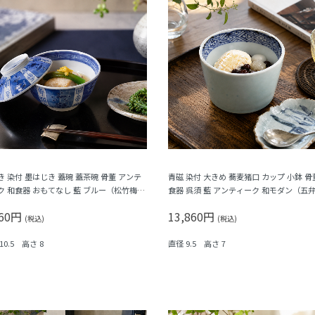
き 染付 墨はじき 蓋碗 蓋茶碗 骨董 アンテ
青磁 染付 大きめ 蕎麦猪口 カップ 小鉢 骨
ク 和食器 おもてなし 藍 ブルー（松竹梅・
食器 呉須 藍 アンティーク 和モダン（五
）
菱・格子）
960円
13,860円
(税込)
(税込)
10.5 高さ 8
直径 9.5 高さ 7