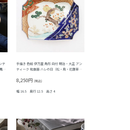
ンテ
手描き 色絵 伊万里 角形 向付 明治・大正 アン
鳳
ティーク 和食器 ハレの日（松・鳥・花唐草・
菱・シダ）
8,250円
(税込)
幅 16.5 奥行 12.5 高さ 4