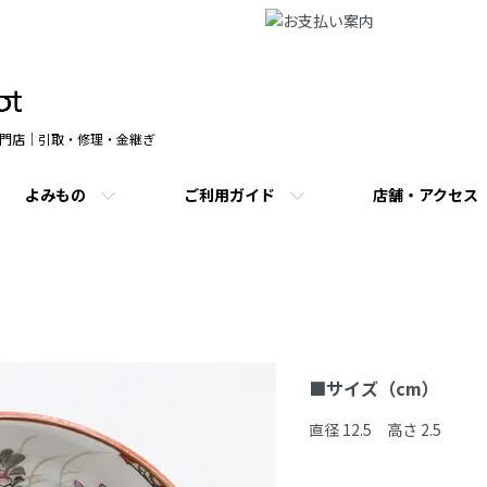
門店｜引取・修理・金継ぎ
よみもの
ご利用ガイド
店舗・アクセス
商品説明
■サイズ（cm）
直径 12.5　高さ 2.5
