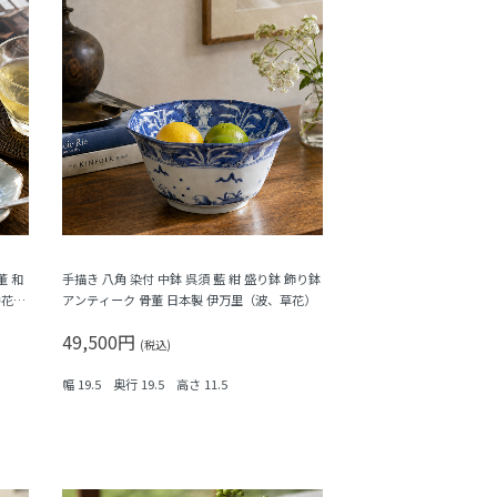
董 和
手描き 八角 染付 中鉢 呉須 藍 紺 盛り鉢 飾り鉢
弁花・
アンティーク 骨董 日本製 伊万里（波、草花）
49,500円
(税込)
幅 19.5 奥行 19.5 高さ 11.5