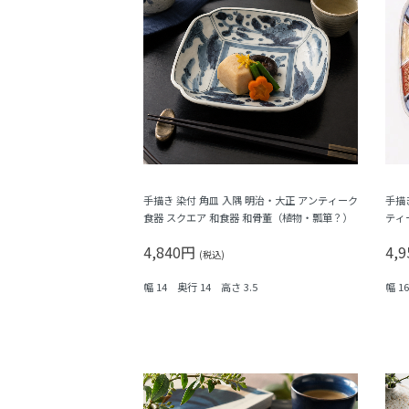
手描き 染付 角皿 入隅 明治・大正 アンティーク
手描
食器 スクエア 和食器 和骨董（植物・瓢箪？）
ティ
子・
4,840円
4,
(税込)
幅 14 奥行 14 高さ 3.5
幅 1