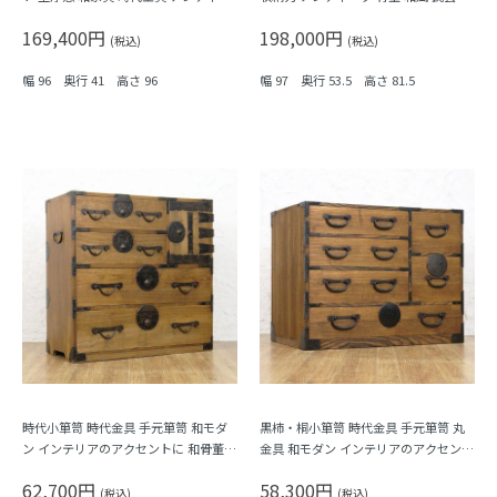
ク 骨董 和モダン 町屋家具 商家 明るい
民家 ケヤキ材
169,400円
198,000円
木の色
(税込)
(税込)
幅 96 奥行 41 高さ 96
幅 97 奥行 53.5 高さ 81.5
時代小箪笥 時代金具 手元箪笥 和モダ
黒柿・桐小箪笥 時代金具 手元箪笥 丸
ン インテリアのアクセントに 和骨董
金具 和モダン インテリアのアクセント
アンティーク 大正時代
に 和骨董 アンティーク 大正時代
62,700円
58,300円
(税込)
(税込)