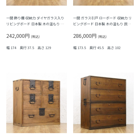
一間 飾り棚 収納力 ダイヤガラス入り
一間 ガラス引戸 ローボード 収納力 リ
リビングボード 日本製 木の温もり 昭
ビングボード 日本製 木の温もり 民芸
和レトロ おしゃれ
古民家 大正ロマン シンプル
242,000円
286,000円
(税込)
(税込)
幅 174 奥行 37.5 高さ 129
幅 173.5 奥行 45.5 高さ 102