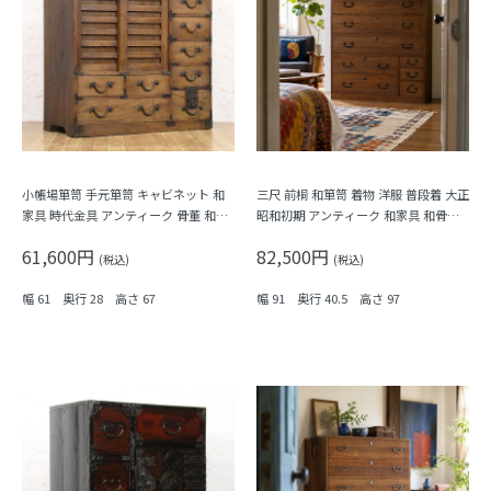
小帳場箪笥 手元箪笥 キャビネット 和
三尺 前桐 和箪笥 着物 洋服 普段着 大正
家具 時代金具 アンティーク 骨董 和モ
昭和初期 アンティーク 和家具 和骨董
ダン 町屋家具 商家
シンプル 洗練
61,600円
82,500円
(税込)
(税込)
幅 61 奥行 28 高さ 67
幅 91 奥行 40.5 高さ 97