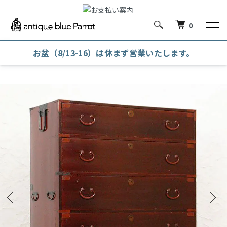
0
お盆（8/13-16）は休まず営業いたします。
ホーム
和箪笥・和風キャビネット
和箪笥・時代箪笥