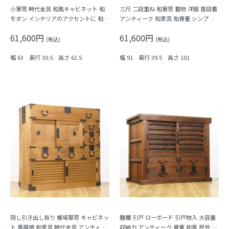
小箪笥 時代金具 和風キャビネット 和
三尺 二段重ね 和箪笥 着物 洋服 普段着
モダン インテリアのアクセントに 和骨
アンティーク 和家具 和骨董 シンプル
董 アンティーク 大正時代
ミニマル 素朴 ナチュラル
61,600円
61,600円
(税込)
(税込)
幅 63 奥行 30.5 高さ 62.5
幅 91 奥行 39.5 高さ 101
隠し引き出し有り 帳場箪笥 キャビネッ
膳棚 引戸 ローボード 引戸物入 大容量
ト 重厚感 和家具 時代金具 アンティー
収納力 アンティーク 骨董 和風 民芸 古