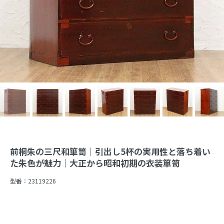
前桐朱の三尺和箪笥｜引出し5杯の実用性と落ち着い
た朱色が魅力｜大正から昭和初期の衣装箪笥
型番：
23119226