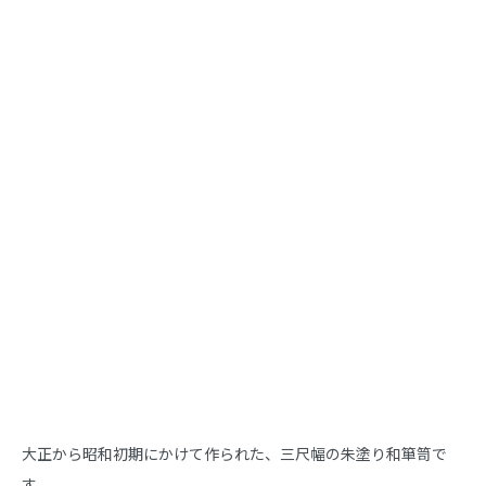
商品説明
大正から昭和初期にかけて作られた、三尺幅の朱塗り和箪笥で
す。
