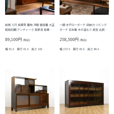
総桐 三尺 和箪笥 着物 洋服 普段着 大正
一間 木戸ローボード 収納力 リビング
昭和初期 アンティーク 和家具 和骨董
ボード 日本製 木の温もり 民芸 古民家
明るめの色合い シンプル
大正ロマン
89,100円
258,500円
(税込)
(税込)
幅 91.5 奥行 41.5 高さ 103
幅 173.5 奥行 45.5 高さ 86.5