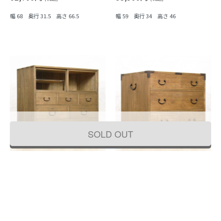
幅 68 奥行 31.5 高さ 66.5
幅 59 奥行 34 高さ 46
SOLD OUT
総桐 小箪笥 和モダン シンプル ミニマ
総桐 小箪笥 手元箪笥 和モダン シンプ
ル スッキリ 和骨董 アンティーク 昭和
ル ミニマル スッキリ 和骨董 アンティ
初期（棚部分の一部黒柿）
ーク 昭和初期
57,200円
41,800円
(税込)
(税込)
幅 70 奥行 36.5 高さ 65
幅 60 奥行 46 高さ 50.5