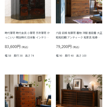
時代箪笥 時代金具 小箪笥 手許箪笥 か
六段 前桐 和箪笥 着物 洋服 普段着 大正
っこいい 明治時代 日本製 インテリア
昭和初期 アンティーク 和家具 和骨董
和モダン アンティーク 和骨董
明るめの色合い シンプル
83,600円
79,200円
(税込)
(税込)
幅 58 奥行 38 高さ 74
幅 90 奥行 40 高さ 103