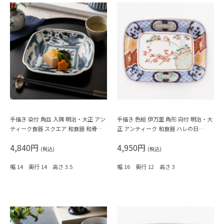
手描き 染付 角皿 入隅 明治・大正 アン
手描き 色絵 伊万里 角形 向付 明治・大
ティーク食器 スクエア 和食器 和骨董
正 アンティーク 和食器 ハレの日
（植物・瓢箪？）
（梅・紅葉・鳥・格子・シダ）
4,840円
4,950円
(税込)
(税込)
幅 14 奥行 14 高さ 3.5
幅 16 奥行 12 高さ 3