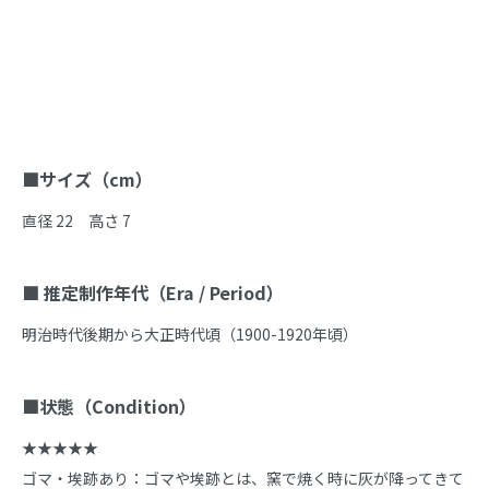
商品説明
■サイズ（cm）
直径 22　高さ 7

■ 推定制作年代（Era / Period）
明治時代後期から大正時代頃（1900-1920年頃）

■状態（Condition）
★★★★★

ゴマ・埃跡あり：ゴマや埃跡とは、窯で焼く時に灰が降ってきて