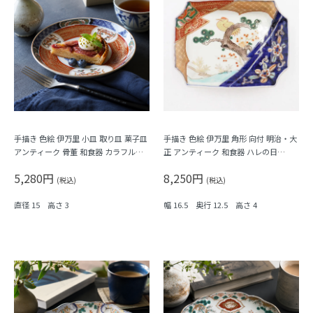
手描き 色絵 伊万里 小皿 取り皿 菓子皿
手描き 色絵 伊万里 角形 向付 明治・大
アンティーク 骨董 和食器 カラフル
正 アンティーク 和食器 ハレの日
（霞・千鳥・鳳凰・シダ・菱）
（松・鳥・花唐草・菱・シダ）
5,280円
8,250円
(税込)
(税込)
直径 15 高さ 3
幅 16.5 奥行 12.5 高さ 4