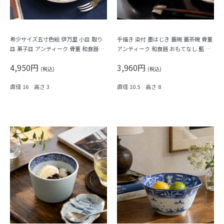
希少サイズ五寸色絵 伊万里 小皿 取り
手描き 染付 墨はじき 蓋碗 蓋茶碗 骨董
皿 菓子皿 アンティーク 骨董 和食器
アンティーク 和食器 おもてなし 藍 ブ
（梅・寿・唐花・菱）
ルー（松竹梅・福寿）
4,950円
3,960円
(税込)
(税込)
直径 16 高さ 3
直径 10.5 高さ 8