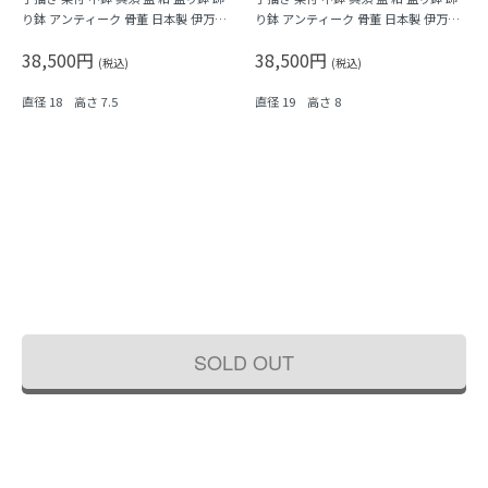
り鉢 アンティーク 骨董 日本製 伊万里
り鉢 アンティーク 骨董 日本製 伊万里
（馬・唐草・植物）
（窓絵草花・みじん唐草）
38,500円
38,500円
(税込)
(税込)
直径 18 高さ 7.5
直径 19 高さ 8
SOLD OUT
手描き 染付 中鉢 紺 盛り鉢 飾り鉢 伊万
手描き 染付 中鉢 呉須 藍 紺 盛り鉢 飾
里 アンティーク 骨董 日本製 おしゃれ
り鉢 アンティーク 骨董 日本製 伊万里
（草花・渦）
（みじん唐草・山水）