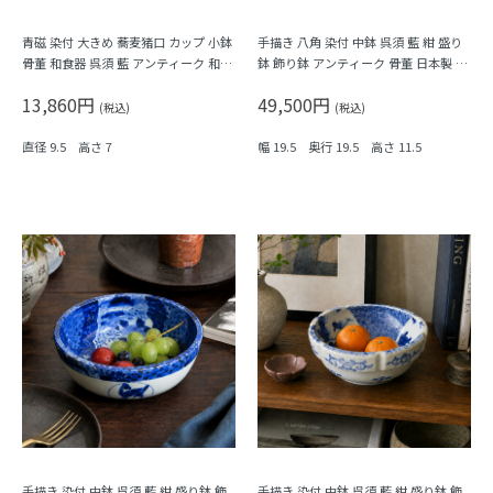
青磁 染付 大きめ 蕎麦猪口 カップ 小鉢
手描き 八角 染付 中鉢 呉須 藍 紺 盛り
骨董 和食器 呉須 藍 アンティーク 和モ
鉢 飾り鉢 アンティーク 骨董 日本製 伊
ダン（五弁花・菱・格子）
万里（波、草花）
13,860円
49,500円
(税込)
(税込)
直径 9.5 高さ 7
幅 19.5 奥行 19.5 高さ 11.5
手描き 染付 中鉢 呉須 藍 紺 盛り鉢 飾
手描き 染付 中鉢 呉須 藍 紺 盛り鉢 飾