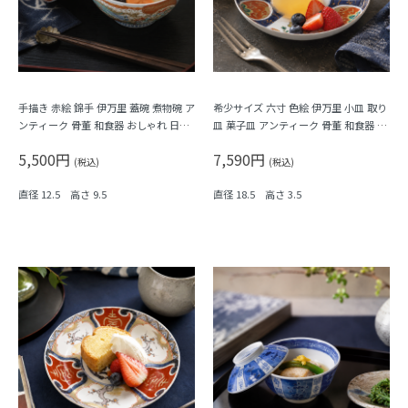
手描き 赤絵 錦手 伊万里 蓋碗 煮物碗 ア
希少サイズ 六寸 色絵 伊万里 小皿 取り
ンティーク 骨董 和食器 おしゃれ 日本
皿 菓子皿 アンティーク 骨董 和食器 カ
製 おもてなし 華やか（鳳凰・菊唐草・
ラフル（鳳凰・尾長鳥・橘・瓢箪・
5,500円
7,590円
シダ）
松・菱）
(税込)
(税込)
直径 12.5 高さ 9.5
直径 18.5 高さ 3.5