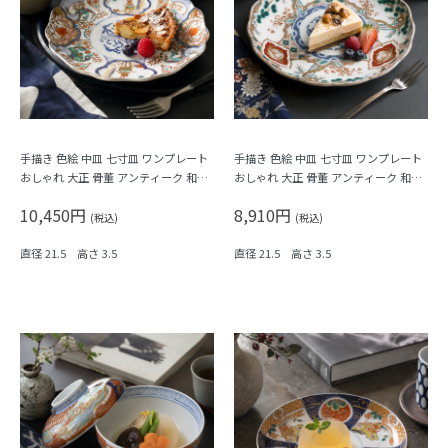
手描き 色絵 中皿 七寸皿 ワンプレート
手描き 色絵 中皿 七寸皿 ワンプレート
おしゃれ 大正 骨董 アンティーク 和食
おしゃれ 大正 骨董 アンティーク 和食
器 おもてなし パステル（唐花・唐草・
器 おもてなし（松竹梅・三つ葉・鳳
10,450円
8,910円
鳳凰・立湧・盆栽？）
凰・菊・菱）
(税込)
(税込)
直径 21.5 高さ 3.5
直径 21.5 高さ 3.5