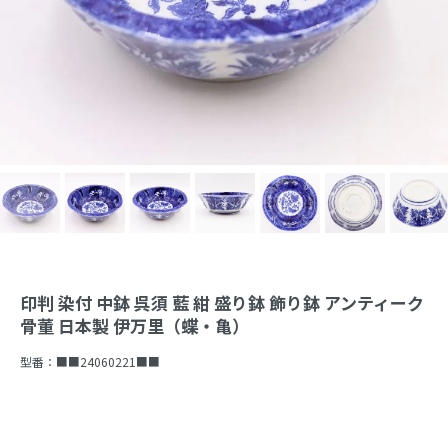
印判 染付 中鉢 呉須 藍 紺 盛り鉢 飾り鉢 アンティーク
骨董 日本製 伊万里（蝶・亀）
型番：
■■24060221■■