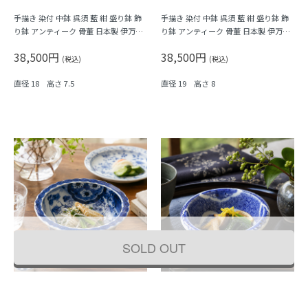
手描き 染付 中鉢 呉須 藍 紺 盛り鉢 飾
手描き 染付 中鉢 呉須 藍 紺 盛り鉢 飾
り鉢 アンティーク 骨董 日本製 伊万里
り鉢 アンティーク 骨董 日本製 伊万里
（馬・唐草・植物）
（窓絵草花・みじん唐草）
38,500円
38,500円
(税込)
(税込)
直径 18 高さ 7.5
直径 19 高さ 8
SOLD OUT
手描き 染付 中鉢 紺 盛り鉢 飾り鉢 伊万
手描き 染付 中鉢 呉須 藍 紺 盛り鉢 飾