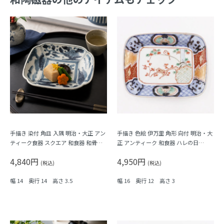
手描き 染付 角皿 入隅 明治・大正 アン
手描き 色絵 伊万里 角形 向付 明治・大
ティーク食器 スクエア 和食器 和骨董
正 アンティーク 和食器 ハレの日
（植物・瓢箪？）
（梅・紅葉・鳥・格子・シダ）
4,840円
4,950円
(税込)
(税込)
幅 14 奥行 14 高さ 3.5
幅 16 奥行 12 高さ 3