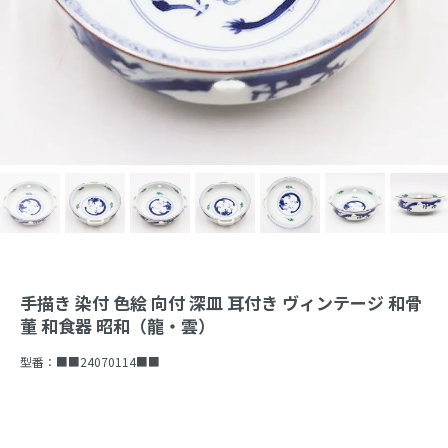
手描き 染付 色絵 向付 深皿 耳付き ヴィンテージ 和骨
董 和食器 昭和（龍・雲）
型番：
■■24070114■■