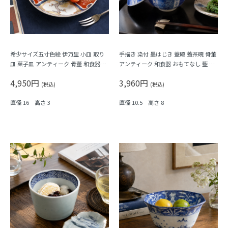
希少サイズ五寸色絵 伊万里 小皿 取り
手描き 染付 墨はじき 蓋碗 蓋茶碗 骨董
皿 菓子皿 アンティーク 骨董 和食器
アンティーク 和食器 おもてなし 藍 ブ
（梅・寿・唐花・菱）
ルー（松竹梅・福寿）
4,950円
3,960円
(税込)
(税込)
直径 16 高さ 3
直径 10.5 高さ 8