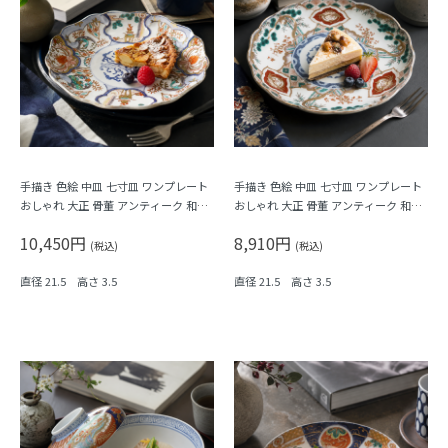
手描き 色絵 中皿 七寸皿 ワンプレート
手描き 色絵 中皿 七寸皿 ワンプレート
おしゃれ 大正 骨董 アンティーク 和食
おしゃれ 大正 骨董 アンティーク 和食
器 おもてなし パステル（唐花・唐草・
器 おもてなし（松竹梅・三つ葉・鳳
10,450円
8,910円
鳳凰・立湧・盆栽？）
凰・菊・菱）
(税込)
(税込)
直径 21.5 高さ 3.5
直径 21.5 高さ 3.5