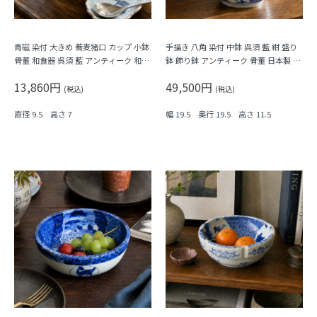
青磁 染付 大きめ 蕎麦猪口 カップ 小鉢
手描き 八角 染付 中鉢 呉須 藍 紺 盛り
骨董 和食器 呉須 藍 アンティーク 和モ
鉢 飾り鉢 アンティーク 骨董 日本製 伊
ダン（五弁花・菱・格子）
万里（波、草花）
13,860円
49,500円
(税込)
(税込)
直径 9.5 高さ 7
幅 19.5 奥行 19.5 高さ 11.5