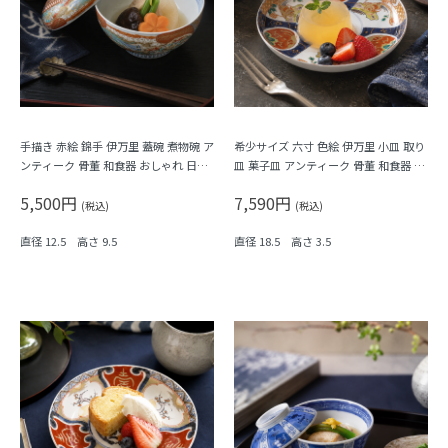
手描き 赤絵 錦手 伊万里 蓋碗 煮物碗 ア
希少サイズ 六寸 色絵 伊万里 小皿 取り
ンティーク 骨董 和食器 おしゃれ 日本
皿 菓子皿 アンティーク 骨董 和食器 カ
製 おもてなし 華やか（鳳凰・菊唐草・
ラフル（鳳凰・尾長鳥・橘・瓢箪・
5,500円
7,590円
シダ）
松・菱）
(税込)
(税込)
直径 12.5 高さ 9.5
直径 18.5 高さ 3.5