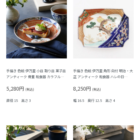
手描き 色絵 伊万里 小皿 取り皿 菓子皿
手描き 色絵 伊万里 角形 向付 明治・大
アンティーク 骨董 和食器 カラフル
正 アンティーク 和食器 ハレの日
（霞・千鳥・鳳凰・シダ・菱）
（松・鳥・花唐草・菱・シダ）
5,280円
8,250円
(税込)
(税込)
直径 15 高さ 3
幅 16.5 奥行 12.5 高さ 4