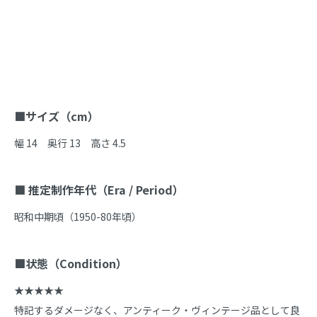
商品説明
■サイズ（cm）
幅 14　奥行 13　高さ 4.5

■ 推定制作年代（Era / Period）
昭和中期頃（1950-80年頃）

■状態（Condition）
★★★★★

特記するダメージなく、アンティーク・ヴィンテージ品として良