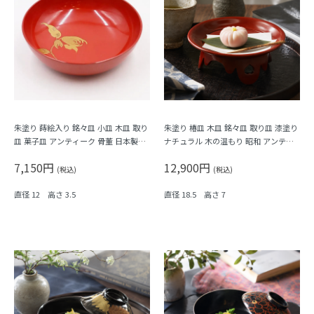
朱塗り 蒔絵入り 銘々皿 小皿 木皿 取り
朱塗り 椿皿 木皿 銘々皿 取り皿 漆塗り
皿 菓子皿 アンティーク 骨董 日本製
ナチュラル 木の温もり 昭和 アンティ
（仏手柑）
ーク 和モダン
7,150円
12,900円
(税込)
(税込)
直径 12 高さ 3.5
直径 18.5 高さ 7