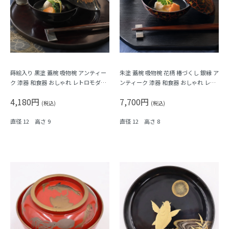
蒔絵入り 黒塗 蓋椀 吸物椀 アンティー
朱塗 蓋椀 吸物椀 花柄 椿づくし 銀縁 ア
ク 漆器 和食器 おしゃれ レトロモダン
ンティーク 漆器 和食器 おしゃれ レト
シック（葉・松葉）
ロモダン シック
4,180円
7,700円
(税込)
(税込)
直径 12 高さ 9
直径 12 高さ 8