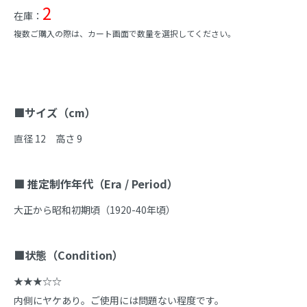
2
在庫：
複数ご購入の際は、カート画面で数量を選択してください。
商品説明
■サイズ（cm）
直径 12　高さ 9

■ 推定制作年代（Era / Period）
大正から昭和初期頃（1920-40年頃）

■状態（Condition）
★★★☆☆

内側にヤケあり。ご使用には問題ない程度です。
