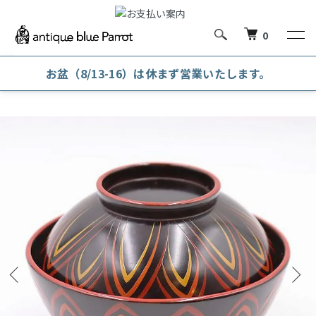
0
お盆（8/13-16）は休まず営業いたします。
ホーム
漆器
吸物碗・煮物碗・丼碗