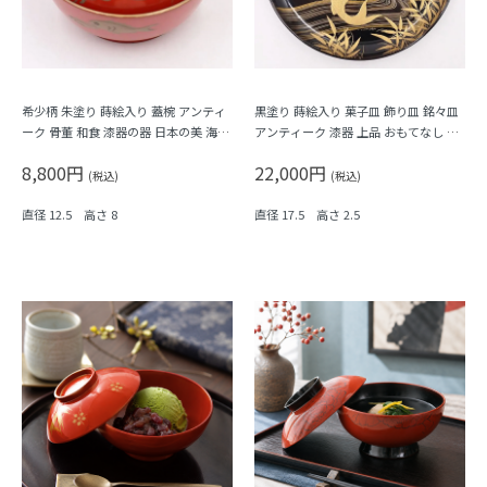
希少柄 朱塗り 蒔絵入り 蓋椀 アンティ
黒塗り 蒔絵入り 菓子皿 飾り皿 銘々皿
ーク 骨董 和食 漆器の器 日本の美 海の
アンティーク 漆器 上品 おもてなし ア
生き物 かわいい（蛸・エイ・鯛・魚）
ート（昇り鯉・竹・月）
8,800円
22,000円
(税込)
(税込)
直径 12.5 高さ 8
直径 17.5 高さ 2.5