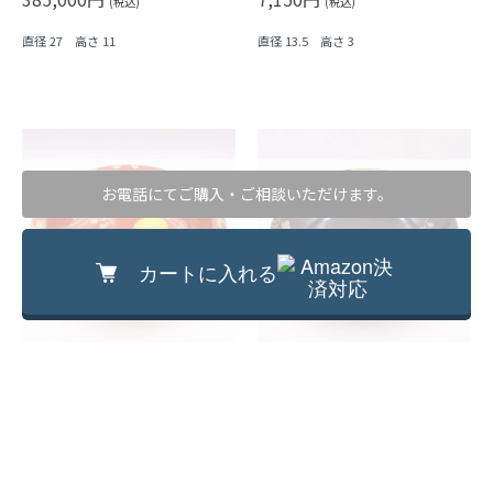
(税込)
(税込)
直径 27 高さ 11
直径 13.5 高さ 3
お電話にてご購入・ご相談いただけます。
カートに入れる
希少 朱塗り 大鉢 盛り鉢 飾り鉢 金蒔絵
蒔絵入り 黒塗り 銘々皿 小皿 木皿 取り
和骨董 アンティーク 日本製 華やか
皿 菓子皿 アンティーク 骨董 日本製
（竹・梅・牡丹）大サイズ
169,400円
8,800円
(税込)
(税込)
直径 29 高さ 10
直径 15 高さ 3.5