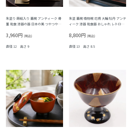
朱塗り 蒔絵入り 蓋椀 アンティーク 骨
朱塗 蓋椀 吸物椀 花柄 大輪 牡丹 アンテ
董 和食 漆器の器 日本の美 つやつや
ィーク 漆器 和食器 おしゃれ レトロモ
（松竹梅）
ダン シック
3,960円
8,800円
(税込)
(税込)
直径 12 高さ 9
直径 13 高さ 8.5