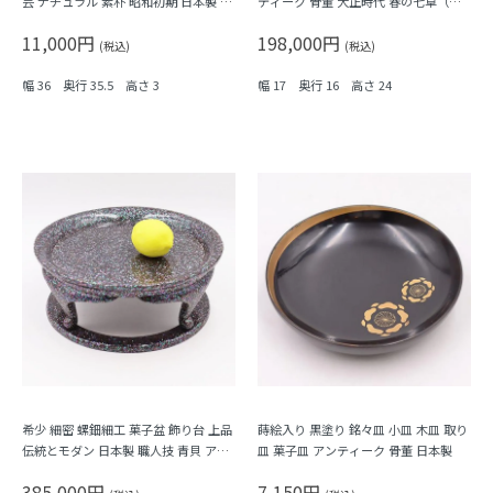
芸 ナチュラル 素朴 昭和初期 日本製 天
ティーク 骨董 大正時代 春の七草（た
然木 木の温もり
んぽぽ・なずな・大根）
11,000円
198,000円
(税込)
(税込)
幅 36 奥行 35.5 高さ 3
幅 17 奥行 16 高さ 24
希少 細密 螺鈿細工 菓子盆 飾り台 上品
蒔絵入り 黒塗り 銘々皿 小皿 木皿 取り
伝統とモダン 日本製 職人技 青貝 アン
皿 菓子皿 アンティーク 骨董 日本製
ティーク 骨董 共箱付き
385,000円
7,150円