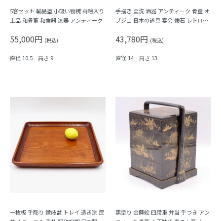
5客セット 輪島塗 小吸い物椀 蒔絵入り
手描き 盃洗 酒器 アンティーク 骨董 オ
上品 和骨董 和食器 漆器 アンティーク
ブジェ 日本の道具 宴会 懐石 レトロモ
ダン（波、渦、千鳥、）
55,000円
43,780円
(税込)
(税込)
直径 10.5 高さ 9
直径 14 高さ 13
一枚板 手彫り 讃岐盆 トレイ 透き漆 民
黒塗り 金蒔絵 四段重 弁当 手つき アン