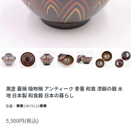
黒塗 蓋椀 吸物椀 アンティーク 骨董 和食 漆器の器 木
地 日本製 和食器 日本の暮らし
型番：
■■24070120■■
5,500円(税込)