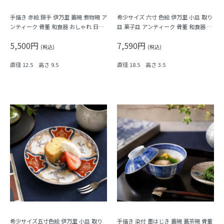
手描き 赤絵 錦手 伊万里 蓋碗 煮物碗 ア
希少サイズ 六寸 色絵 伊万里 小皿 取り
ンティーク 骨董 和食器 おしゃれ 日本
皿 菓子皿 アンティーク 骨董 和食器 カ
製 おもてなし 華やか（鳳凰・菊唐草・
ラフル（鳳凰・尾長鳥・橘・瓢箪・
5,500円
7,590円
シダ）
松・菱）
(税込)
(税込)
直径 12.5 高さ 9.5
直径 18.5 高さ 3.5
希少サイズ五寸色絵 伊万里 小皿 取り
手描き 染付 墨はじき 蓋碗 蓋茶碗 骨董