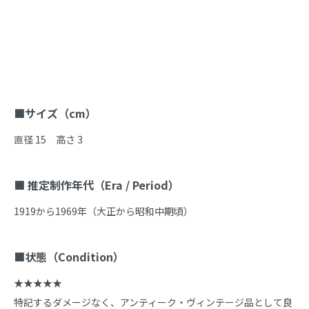
商品説明
■サイズ（cm）
直径 15　高さ 3

■ 推定制作年代（Era / Period）
1919から1969年（大正から昭和中期頃）

■状態（Condition）
★★★★★

特記するダメージなく、アンティーク・ヴィンテージ品として良