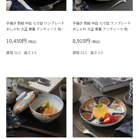
手描き 色絵 中皿 七寸皿 ワンプレート
手描き 色絵 中皿 七寸皿 ワンプレート
おしゃれ 大正 骨董 アンティーク 和食
おしゃれ 大正 骨董 アンティーク 和食
器 おもてなし パステル（唐花・唐草・
器 おもてなし（松竹梅・三つ葉・鳳
10,450円
8,910円
鳳凰・立湧・盆栽？）
凰・菊・菱）
(税込)
(税込)
直径 21.5 高さ 3.5
直径 21.5 高さ 3.5