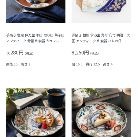
手描き 色絵 伊万里 小皿 取り皿 菓子皿
手描き 色絵 伊万里 角形 向付 明治・大
アンティーク 骨董 和食器 カラフル
正 アンティーク 和食器 ハレの日
（霞・千鳥・鳳凰・シダ・菱）
（松・鳥・花唐草・菱・シダ）
5,280円
8,250円
(税込)
(税込)
直径 15 高さ 3
幅 16.5 奥行 12.5 高さ 4