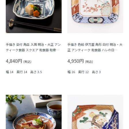
手描き 染付 角皿 入隅 明治・大正 アン
手描き 色絵 伊万里 角形 向付 明治・大
ティーク食器 スクエア 和食器 和骨董
正 アンティーク 和食器 ハレの日
（植物・瓢箪？）
（梅・紅葉・鳥・格子・シダ）
4,840円
4,950円
(税込)
(税込)
幅 14 奥行 14 高さ 3.5
幅 16 奥行 12 高さ 3