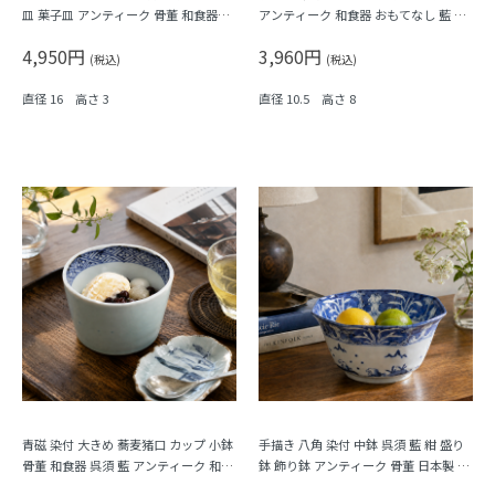
皿 菓子皿 アンティーク 骨董 和食器
アンティーク 和食器 おもてなし 藍 ブ
（梅・寿・唐花・菱）
ルー（松竹梅・福寿）
4,950円
3,960円
(税込)
(税込)
直径 16 高さ 3
直径 10.5 高さ 8
青磁 染付 大きめ 蕎麦猪口 カップ 小鉢
手描き 八角 染付 中鉢 呉須 藍 紺 盛り
骨董 和食器 呉須 藍 アンティーク 和モ
鉢 飾り鉢 アンティーク 骨董 日本製 伊
ダン（五弁花・菱・格子）
万里（波、草花）