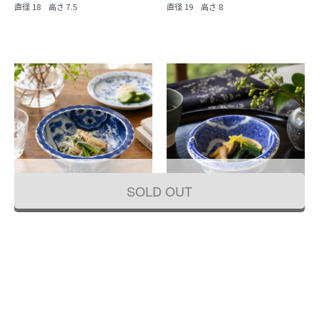
直径 18 高さ 7.5
直径 19 高さ 8
SOLD OUT
手描き 染付 中鉢 紺 盛り鉢 飾り鉢 伊万
手描き 染付 中鉢 呉須 藍 紺 盛り鉢 飾
里 アンティーク 骨董 日本製 おしゃれ
り鉢 アンティーク 骨董 日本製 伊万里
（草花・渦）
（みじん唐草・山水）
44,000円
33,000円
(税込)
(税込)
直径 19.5 高さ 9.5
直径 16 高さ 7