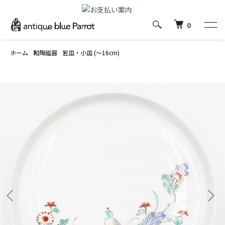
0
ホーム
和陶磁器
豆皿・小皿 (～16cm)