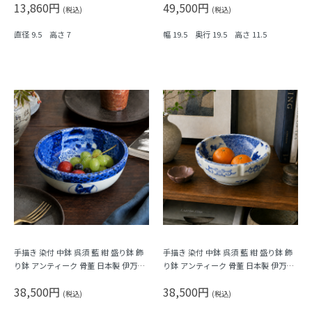
13,860円
49,500円
(税込)
(税込)
直径 9.5 高さ 7
幅 19.5 奥行 19.5 高さ 11.5
手描き 染付 中鉢 呉須 藍 紺 盛り鉢 飾
手描き 染付 中鉢 呉須 藍 紺 盛り鉢 飾
り鉢 アンティーク 骨董 日本製 伊万里
り鉢 アンティーク 骨董 日本製 伊万里
（馬・唐草・植物）
（窓絵草花・みじん唐草）
38,500円
38,500円
(税込)
(税込)