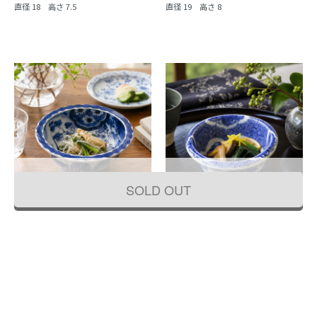
直径 18 高さ 7.5
直径 19 高さ 8
SOLD OUT
手描き 染付 中鉢 紺 盛り鉢 飾り鉢 伊万
手描き 染付 中鉢 呉須 藍 紺 盛り鉢 飾
里 アンティーク 骨董 日本製 おしゃれ
り鉢 アンティーク 骨董 日本製 伊万里
（草花・渦）
（みじん唐草・山水）
44,000円
33,000円
(税込)
(税込)
直径 19.5 高さ 9.5
直径 16 高さ 7