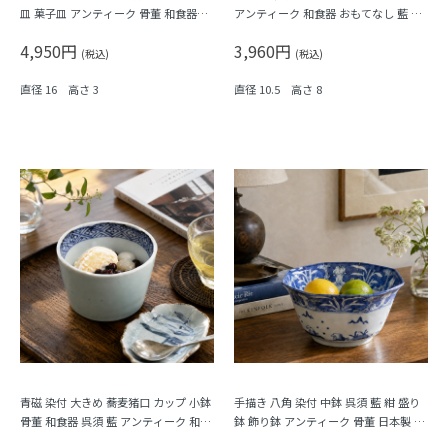
皿 菓子皿 アンティーク 骨董 和食器
アンティーク 和食器 おもてなし 藍 ブ
（梅・寿・唐花・菱）
ルー（松竹梅・福寿）
4,950円
3,960円
(税込)
(税込)
直径 16 高さ 3
直径 10.5 高さ 8
青磁 染付 大きめ 蕎麦猪口 カップ 小鉢
手描き 八角 染付 中鉢 呉須 藍 紺 盛り
骨董 和食器 呉須 藍 アンティーク 和モ
鉢 飾り鉢 アンティーク 骨董 日本製 伊
ダン（五弁花・菱・格子）
万里（波、草花）