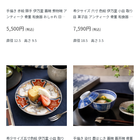
手描き 赤絵 錦手 伊万里 蓋碗 煮物碗 ア
希少サイズ 六寸 色絵 伊万里 小皿 取り
ンティーク 骨董 和食器 おしゃれ 日本
皿 菓子皿 アンティーク 骨董 和食器 カ
製 おもてなし 華やか（鳳凰・菊唐草・
ラフル（鳳凰・尾長鳥・橘・瓢箪・
5,500円
7,590円
シダ）
松・菱）
(税込)
(税込)
直径 12.5 高さ 9.5
直径 18.5 高さ 3.5
希少サイズ五寸色絵 伊万里 小皿 取り
手描き 染付 墨はじき 蓋碗 蓋茶碗 骨董