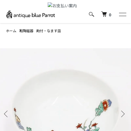
0
ホーム
和陶磁器
向付・なます皿