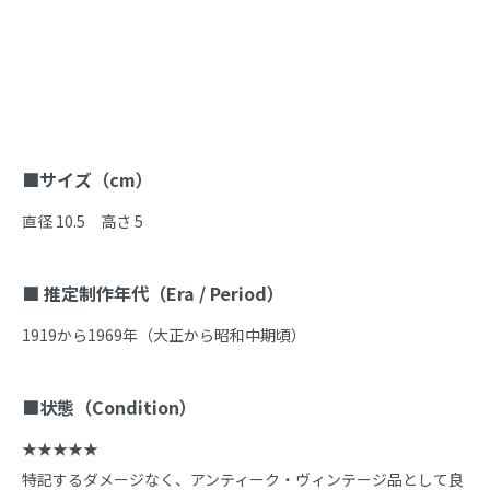
商品説明
■サイズ（cm）
直径 10.5　高さ 5

■ 推定制作年代（Era / Period）
1919から1969年（大正から昭和中期頃）

■状態（Condition）
★★★★★

特記するダメージなく、アンティーク・ヴィンテージ品として良