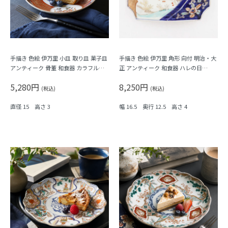
手描き 色絵 伊万里 小皿 取り皿 菓子皿
手描き 色絵 伊万里 角形 向付 明治・大
アンティーク 骨董 和食器 カラフル
正 アンティーク 和食器 ハレの日
（霞・千鳥・鳳凰・シダ・菱）
（松・鳥・花唐草・菱・シダ）
5,280円
8,250円
(税込)
(税込)
直径 15 高さ 3
幅 16.5 奥行 12.5 高さ 4