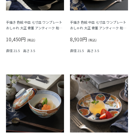
手描き 色絵 中皿 七寸皿 ワンプレート
手描き 色絵 中皿 七寸皿 ワンプレート
おしゃれ 大正 骨董 アンティーク 和食
おしゃれ 大正 骨董 アンティーク 和食
器 おもてなし パステル（唐花・唐草・
器 おもてなし（松竹梅・三つ葉・鳳
10,450円
8,910円
鳳凰・立湧・盆栽？）
凰・菊・菱）
(税込)
(税込)
直径 21.5 高さ 3.5
直径 21.5 高さ 3.5