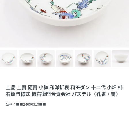
上品 上質 硬質 小鉢 和洋折衷 和モダン 十二代 小畑 柿
右衛門様式 柿右衛門合資会社 パステル（孔雀・菊）
型番：
■■24090319■■