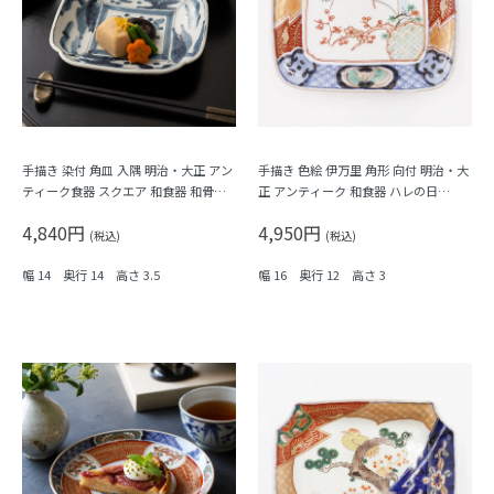
手描き 染付 角皿 入隅 明治・大正 アン
手描き 色絵 伊万里 角形 向付 明治・大
ティーク食器 スクエア 和食器 和骨董
正 アンティーク 和食器 ハレの日
（植物・瓢箪？）
（梅・紅葉・鳥・格子・シダ）
4,840円
4,950円
(税込)
(税込)
幅 14 奥行 14 高さ 3.5
幅 16 奥行 12 高さ 3