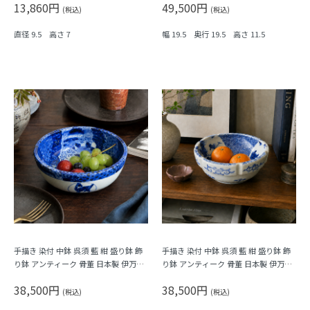
13,860円
49,500円
(税込)
(税込)
直径 9.5 高さ 7
幅 19.5 奥行 19.5 高さ 11.5
手描き 染付 中鉢 呉須 藍 紺 盛り鉢 飾
手描き 染付 中鉢 呉須 藍 紺 盛り鉢 飾
り鉢 アンティーク 骨董 日本製 伊万里
り鉢 アンティーク 骨董 日本製 伊万里
（馬・唐草・植物）
（窓絵草花・みじん唐草）
38,500円
38,500円
(税込)
(税込)