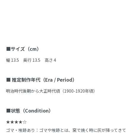
商品説明
■サイズ（cm）
幅 13.5　奥行 13.5　高さ 4

■ 推定制作年代（Era / Period）
明治時代後期から大正時代頃（1900-1920年頃）

■状態（Condition）
★★★★☆

ゴマ・埃跡あり：ゴマや埃跡とは、窯で焼く時に灰が降ってきて