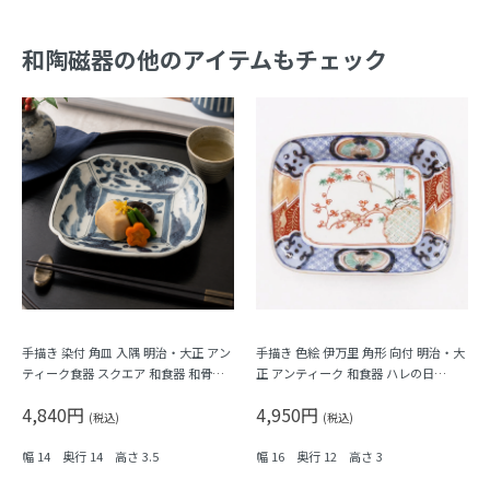
和陶磁器の他のアイテムもチェック
手描き 染付 角皿 入隅 明治・大正 アン
手描き 色絵 伊万里 角形 向付 明治・大
ティーク食器 スクエア 和食器 和骨董
正 アンティーク 和食器 ハレの日
（植物・瓢箪？）
（梅・紅葉・鳥・格子・シダ）
4,840円
4,950円
(税込)
(税込)
幅 14 奥行 14 高さ 3.5
幅 16 奥行 12 高さ 3