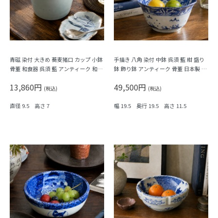
青磁 染付 大きめ 蕎麦猪口 カップ 小鉢
手描き 八角 染付 中鉢 呉須 藍 紺 盛り
骨董 和食器 呉須 藍 アンティーク 和モ
鉢 飾り鉢 アンティーク 骨董 日本製 伊
ダン（五弁花・菱・格子）
万里（波、草花）
13,860円
49,500円
(税込)
(税込)
直径 9.5 高さ 7
幅 19.5 奥行 19.5 高さ 11.5