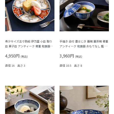
希少サイズ五寸色絵 伊万里 小皿 取り
手描き 染付 墨はじき 蓋碗 蓋茶碗 骨董
皿 菓子皿 アンティーク 骨董 和食器
アンティーク 和食器 おもてなし 藍 ブ
（梅・寿・唐花・菱）
ルー（松竹梅・福寿）
4,950円
3,960円
(税込)
(税込)
直径 16 高さ 3
直径 10.5 高さ 8