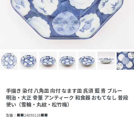
手描き 染付 八角皿 向付 なます皿 呉須 藍 青 ブルー
明治・大正 骨董 アンティーク 和食器 おもてなし 普段
使い（雪輪・丸紋・松竹梅）
型番：
■■24090126■■