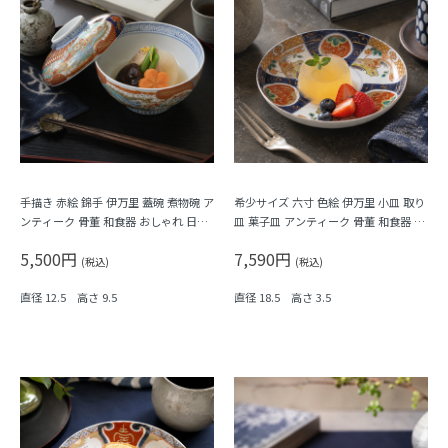
手描き 赤絵 錦手 伊万里 蓋碗 煮物碗 ア
希少サイズ 六寸 色絵 伊万里 小皿 取り
ンティーク 骨董 和食器 おしゃれ 日本
皿 菓子皿 アンティーク 骨董 和食器 カ
製 おもてなし 華やか（鳳凰・菊唐草・
ラフル（鳳凰・尾長鳥・橘・瓢箪・
5,500円
7,590円
シダ）
松・菱）
(税込)
(税込)
直径 12.5 高さ 9.5
直径 18.5 高さ 3.5