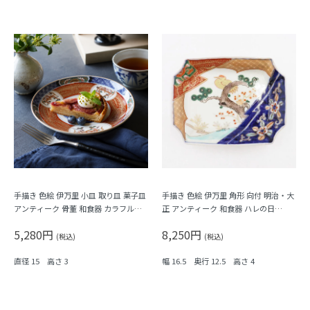
手描き 色絵 伊万里 小皿 取り皿 菓子皿
手描き 色絵 伊万里 角形 向付 明治・大
アンティーク 骨董 和食器 カラフル
正 アンティーク 和食器 ハレの日
（霞・千鳥・鳳凰・シダ・菱）
（松・鳥・花唐草・菱・シダ）
5,280円
8,250円
(税込)
(税込)
直径 15 高さ 3
幅 16.5 奥行 12.5 高さ 4