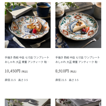
手描き 色絵 中皿 七寸皿 ワンプレート
手描き 色絵 中皿 七寸皿 ワンプレート
おしゃれ 大正 骨董 アンティーク 和食
おしゃれ 大正 骨董 アンティーク 和食
器 おもてなし パステル（唐花・唐草・
器 おもてなし（松竹梅・三つ葉・鳳
10,450円
8,910円
鳳凰・立湧・盆栽？）
凰・菊・菱）
(税込)
(税込)
直径 21.5 高さ 3.5
直径 21.5 高さ 3.5