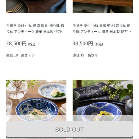
手描き 染付 中鉢 呉須 藍 紺 盛り鉢 飾
手描き 染付 中鉢 呉須 藍 紺 盛り鉢 飾
り鉢 アンティーク 骨董 日本製 伊万里
り鉢 アンティーク 骨董 日本製 伊万里
（馬・唐草・植物）
（窓絵草花・みじん唐草）
38,500円
38,500円
(税込)
(税込)
直径 18 高さ 7.5
直径 19 高さ 8
SOLD OUT