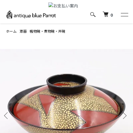
0
ホーム
漆器
吸物碗・煮物碗・丼碗