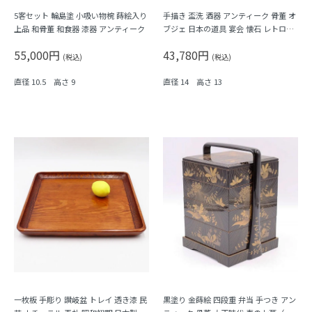
5客セット 輪島塗 小吸い物椀 蒔絵入り
手描き 盃洗 酒器 アンティーク 骨董 オ
上品 和骨董 和食器 漆器 アンティーク
ブジェ 日本の道具 宴会 懐石 レトロモ
ダン（波、渦、千鳥、）
55,000円
43,780円
(税込)
(税込)
直径 10.5 高さ 9
直径 14 高さ 13
一枚板 手彫り 讃岐盆 トレイ 透き漆 民
黒塗り 金蒔絵 四段重 弁当 手つき アン