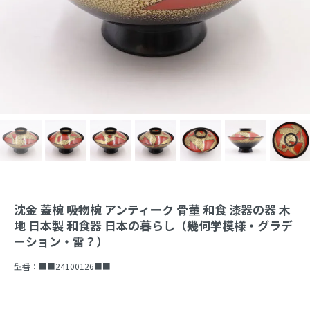
沈金 蓋椀 吸物椀 アンティーク 骨董 和食 漆器の器 木
地 日本製 和食器 日本の暮らし（幾何学模様・グラデ
ーション・雷？）
型番：
■■24100126■■