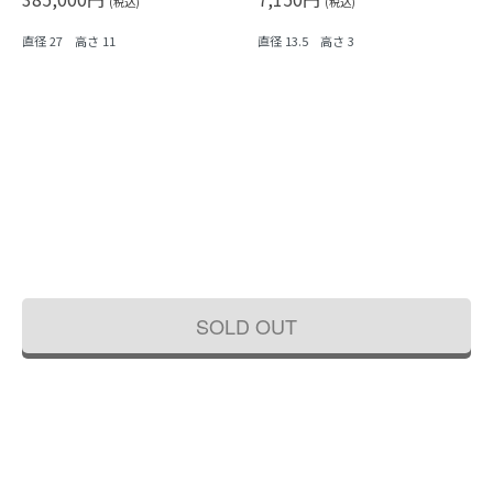
(税込)
(税込)
直径 27 高さ 11
直径 13.5 高さ 3
SOLD OUT
希少 朱塗り 大鉢 盛り鉢 飾り鉢 金蒔絵
蒔絵入り 黒塗り 銘々皿 小皿 木皿 取り
和骨董 アンティーク 日本製 華やか
皿 菓子皿 アンティーク 骨董 日本製
（竹・梅・牡丹）大サイズ
169,400円
8,800円
(税込)
(税込)
直径 29 高さ 10
直径 15 高さ 3.5