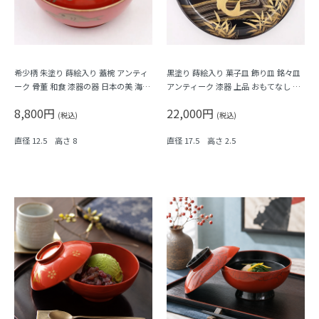
希少柄 朱塗り 蒔絵入り 蓋椀 アンティ
黒塗り 蒔絵入り 菓子皿 飾り皿 銘々皿
ーク 骨董 和食 漆器の器 日本の美 海の
アンティーク 漆器 上品 おもてなし ア
生き物 かわいい（蛸・エイ・鯛・魚）
ート（昇り鯉・竹・月）
8,800円
22,000円
(税込)
(税込)
直径 12.5 高さ 8
直径 17.5 高さ 2.5