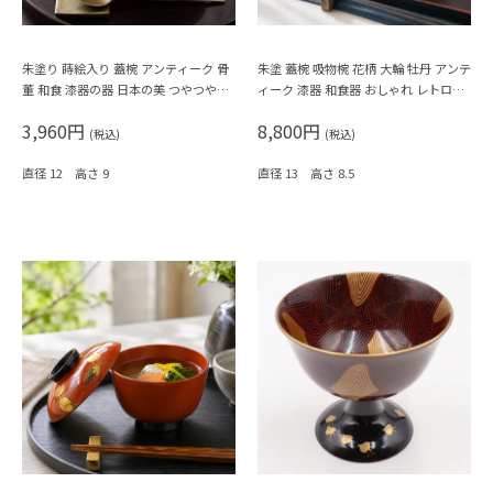
朱塗り 蒔絵入り 蓋椀 アンティーク 骨
朱塗 蓋椀 吸物椀 花柄 大輪 牡丹 アンテ
董 和食 漆器の器 日本の美 つやつや
ィーク 漆器 和食器 おしゃれ レトロモ
（松竹梅）
ダン シック
3,960円
8,800円
(税込)
(税込)
直径 12 高さ 9
直径 13 高さ 8.5