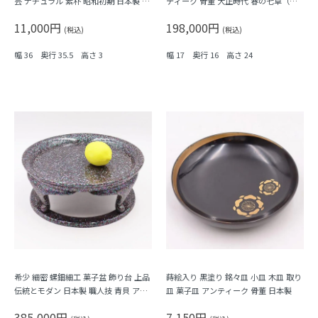
芸 ナチュラル 素朴 昭和初期 日本製 天
ティーク 骨董 大正時代 春の七草（た
然木 木の温もり
んぽぽ・なずな・大根）
11,000円
198,000円
(税込)
(税込)
幅 36 奥行 35.5 高さ 3
幅 17 奥行 16 高さ 24
希少 細密 螺鈿細工 菓子盆 飾り台 上品
蒔絵入り 黒塗り 銘々皿 小皿 木皿 取り
伝統とモダン 日本製 職人技 青貝 アン
皿 菓子皿 アンティーク 骨董 日本製
ティーク 骨董 共箱付き
385,000円
7,150円