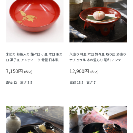
朱塗り 蒔絵入り 銘々皿 小皿 木皿 取り
朱塗り 椿皿 木皿 銘々皿 取り皿 漆塗り
皿 菓子皿 アンティーク 骨董 日本製
ナチュラル 木の温もり 昭和 アンティ
（仏手柑）
ーク 和モダン
7,150円
12,900円
(税込)
(税込)
直径 12 高さ 3.5
直径 18.5 高さ 7