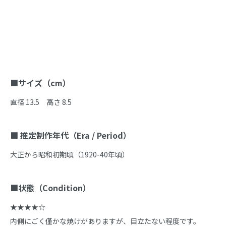
商品説明
■サイズ（cm）
直径 13.5　高さ 8.5

■ 推定制作年代（Era / Period）
大正から昭和初期頃（1920-40年頃）

■状態（Condition）
★★★★☆

内側にごく僅かな焼けがありますが、目立たない程度です。
