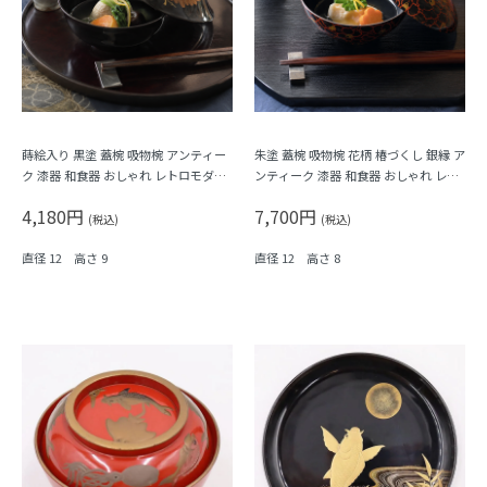
蒔絵入り 黒塗 蓋椀 吸物椀 アンティー
朱塗 蓋椀 吸物椀 花柄 椿づくし 銀縁 ア
ク 漆器 和食器 おしゃれ レトロモダン
ンティーク 漆器 和食器 おしゃれ レト
シック（葉・松葉）
ロモダン シック
4,180円
7,700円
(税込)
(税込)
直径 12 高さ 9
直径 12 高さ 8