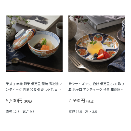
手描き 赤絵 錦手 伊万里 蓋碗 煮物碗 ア
希少サイズ 六寸 色絵 伊万里 小皿 取り
ンティーク 骨董 和食器 おしゃれ 日本
皿 菓子皿 アンティーク 骨董 和食器 カ
製 おもてなし 華やか（鳳凰・菊唐草・
ラフル（鳳凰・尾長鳥・橘・瓢箪・
5,500円
7,590円
シダ）
松・菱）
(税込)
(税込)
直径 12.5 高さ 9.5
直径 18.5 高さ 3.5