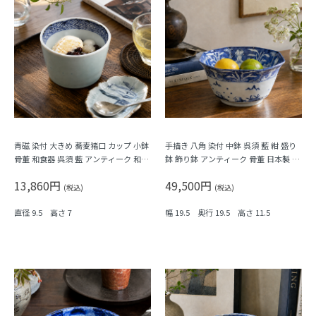
青磁 染付 大きめ 蕎麦猪口 カップ 小鉢
手描き 八角 染付 中鉢 呉須 藍 紺 盛り
骨董 和食器 呉須 藍 アンティーク 和モ
鉢 飾り鉢 アンティーク 骨董 日本製 伊
ダン（五弁花・菱・格子）
万里（波、草花）
13,860円
49,500円
(税込)
(税込)
直径 9.5 高さ 7
幅 19.5 奥行 19.5 高さ 11.5