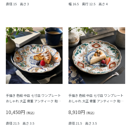
直径 15 高さ 3
幅 16.5 奥行 12.5 高さ 4
手描き 色絵 中皿 七寸皿 ワンプレート
手描き 色絵 中皿 七寸皿 ワンプレート
おしゃれ 大正 骨董 アンティーク 和食
おしゃれ 大正 骨董 アンティーク 和食
器 おもてなし パステル（唐花・唐草・
器 おもてなし（松竹梅・三つ葉・鳳
10,450円
8,910円
鳳凰・立湧・盆栽？）
凰・菊・菱）
(税込)
(税込)
直径 21.5 高さ 3.5
直径 21.5 高さ 3.5