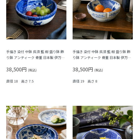
手描き 染付 中鉢 呉須 藍 紺 盛り鉢 飾
手描き 染付 中鉢 呉須 藍 紺 盛り鉢 飾
り鉢 アンティーク 骨董 日本製 伊万里
り鉢 アンティーク 骨董 日本製 伊万里
（馬・唐草・植物）
（窓絵草花・みじん唐草）
38,500円
38,500円
(税込)
(税込)
直径 18 高さ 7.5
直径 19 高さ 8