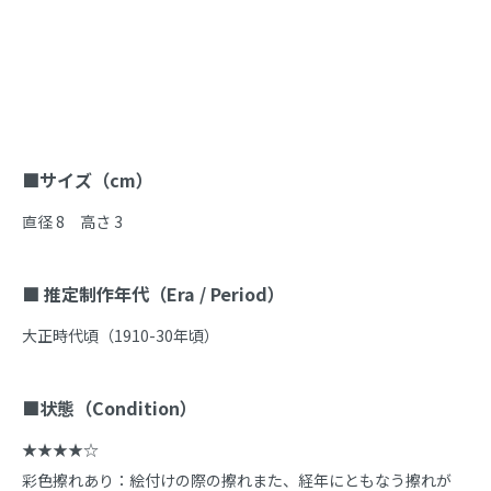
商品説明
■サイズ（cm）
直径 8　高さ 3

■ 推定制作年代（Era / Period）
大正時代頃（1910-30年頃）

■状態（Condition）
★★★★☆

彩色擦れあり：絵付けの際の擦れまた、経年にともなう擦れが