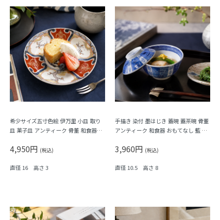
希少サイズ五寸色絵 伊万里 小皿 取り
手描き 染付 墨はじき 蓋碗 蓋茶碗 骨董
皿 菓子皿 アンティーク 骨董 和食器
アンティーク 和食器 おもてなし 藍 ブ
（梅・寿・唐花・菱）
ルー（松竹梅・福寿）
4,950円
3,960円
(税込)
(税込)
直径 16 高さ 3
直径 10.5 高さ 8