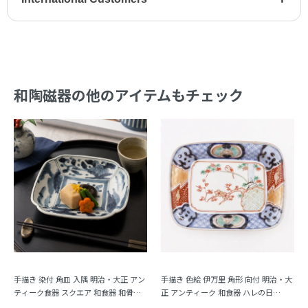
和陶磁器の他のアイテムもチェック
手描き 染付 角皿 入隅 明治・大正 アン
手描き 色絵 伊万里 角形 向付 明治・大
ティーク食器 スクエア 和食器 和骨董
正 アンティーク 和食器 ハレの日
（植物・瓢箪？）
（梅・紅葉・鳥・格子・シダ）