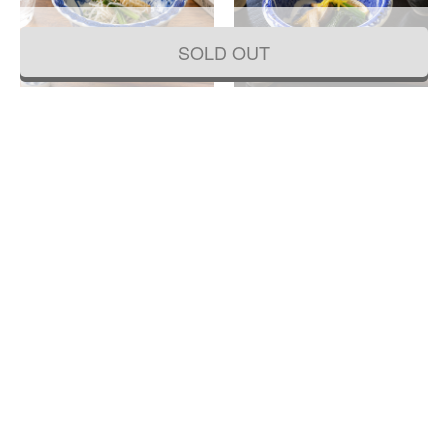
SOLD OUT
手描き 染付 中鉢 紺 盛り鉢 飾り鉢 伊万
手描き 染付 中鉢 呉須 藍 紺 盛り鉢 飾
里 アンティーク 骨董 日本製 おしゃれ
り鉢 アンティーク 骨董 日本製 伊万里
（草花・渦）
（みじん唐草・山水）
44,000円
33,000円
(税込)
(税込)
直径 19.5 高さ 9.5
直径 16 高さ 7