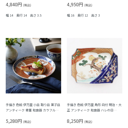
4,840円
4,950円
(税込)
(税込)
幅 14 奥行 14 高さ 3.5
幅 16 奥行 12 高さ 3
手描き 色絵 伊万里 小皿 取り皿 菓子皿
手描き 色絵 伊万里 角形 向付 明治・大
アンティーク 骨董 和食器 カラフル
正 アンティーク 和食器 ハレの日
（霞・千鳥・鳳凰・シダ・菱）
（松・鳥・花唐草・菱・シダ）
5,280円
8,250円
(税込)
(税込)