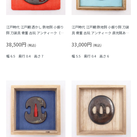
江戸時代 江戸期 透かし 鉄地鍔 小振り
江戸時代 江戸期 鉄地鍔 小振り鍔 刀装
鍔 刀装具 骨董 古玩 アンティーク（唐
具 骨董 古玩 アンティーク 直光銘あり
草）
（人物）
38,500円
33,000円
(税込)
(税込)
幅 6.5 奥行 0.4 高さ 7
幅 5.5 奥行 0.4 高さ 6