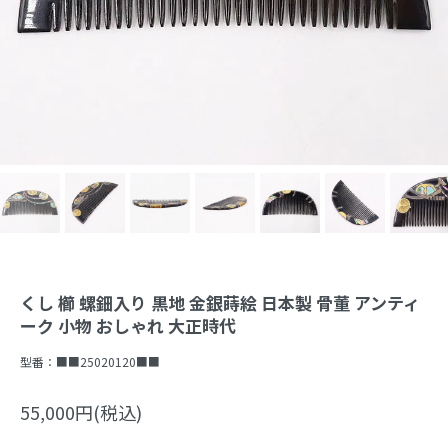
くし 櫛 螺鈿入り 黒地 金銀蒔絵 日本製 骨董 アンティ
ーク 小物 おしゃれ 大正時代
型番：
■■25020120■■
55,000円(税込)