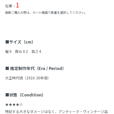
1
在庫：
複数ご購入の際は、カート画面で数量を選択してください。
商品説明
■サイズ（cm）
幅 9　厚み 0.3　高さ 4

■ 推定制作年代（Era / Period）
大正時代頃（1910-30年頃）

■状態（Condition）
★★★★☆

特記する大きなダメージはなく、アンティーク・ヴィンテージ品