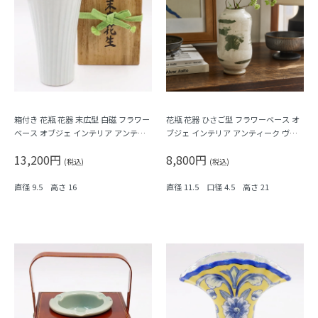
箱付き 花瓶 花器 末広型 白磁 フラワー
花瓶 花器 ひさご型 フラワーベース オ
ベース オブジェ インテリア アンティ
ブジェ インテリア アンティーク ヴィ
ーク ヴィンテージ 日本製 レトロモダ
ンテージ 日本製 レトロモダン
13,200円
8,800円
ン
(税込)
(税込)
直径 9.5 高さ 16
直径 11.5 口径 4.5 高さ 21