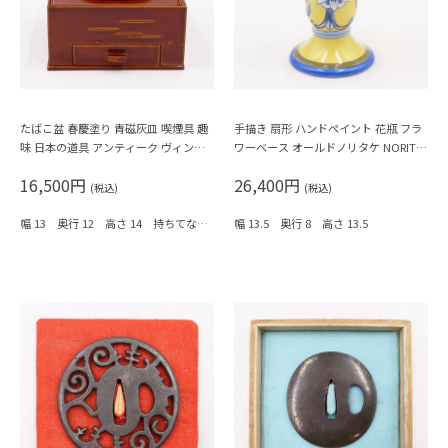
たばこ盆 春慶塗り 青磁灰皿 喫煙具 趣
手描き 扇形 ハンドペイント 花瓶 フラ
味 日本の道具 アンティーク ヴィンテ
ワーベース オールドノリタケ NORITA
ージ
KE 日本製 アンティーク インテリア
16,500円
26,400円
(税込)
(税込)
幅 13 奥行 12 高さ 14 持ちてなし
幅 13.5 奥行 8 高さ 13.5
高さ 7