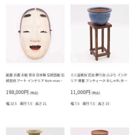
能面 お面 お能 若女 日本製 伝統芸能 伝
ミニ盆栽台 花台 飾り台 小ぶり インテ
統芸術 アート インテリア Noh mask,
リア 骨董 アンティーク おしゃれ 木の
Japanese antiques
温もり
198,000円
11,000円
(税込)
(税込)
幅 13.5 奥行 7.5 高さ 21
幅 7.5 奥行 7.5 高さ 15