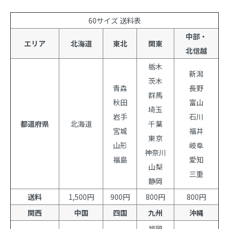
60サイズ 送料表
中部・
エリア
北海道
東北
関東
北信越
栃木
新潟
茨木
青森
長野
群馬
秋田
富山
埼玉
岩手
石川
都道府県
北海道
千葉
宮城
福井
東京
山形
岐阜
神奈川
福島
愛知
山梨
三重
静岡
送料
1,500円
900円
800円
800円
関西
中国
四国
九州
沖縄
福岡