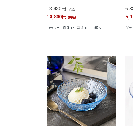
ン 
18,480円
6,
学模
(税込)
14,800円
5,
(税込)
カラフェ：直径 12 高さ 18 口径 5
グラス