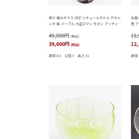
希少 被せガラス 切子 リキュールボトル デキャ
水差
ンタ 紫 パープル 大正ロマン モダン アンティー
色 
ク 日本製 おしゃれ 幾何学模様
49,500円
15
(税込)
39,600円
12
(税込)
直径 8.5 口径 3 高さ 31
直径 