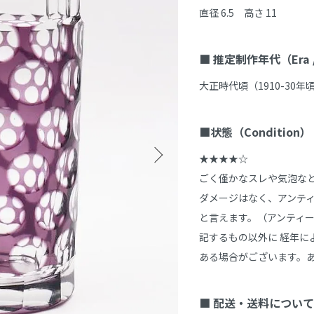
直径 6.5　高さ 11

■ 推定制作年代（Era / 
大正時代頃（1910-30年頃
■状態（Condition）
★★★★☆

ごく僅かなスレや気泡な
ダメージはなく、アンテ
と言えます。（アンティ
記するもの以外に 経年に
ある場合がございます。あ
■ 配送・送料について