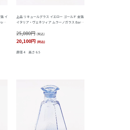
箔 イ
上品 リキュールグラス イエロー ゴールド 金箔
vie
イタリア・ヴェネツィア ムラーノガラス Baro
vier & C. バロヴィエ
25,080円
(税込)
20,100円
(税込)
直径 4 高さ 6.5