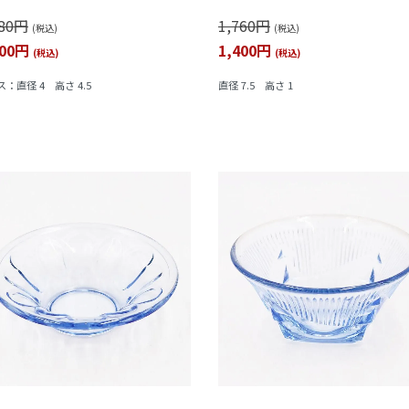
アンティーク 日本製 おしゃれ チェック 幾何
380円
1,760円
様
(税込)
(税込)
100円
1,400円
(税込)
(税込)
：直径 4 高さ 4.5
直径 7.5 高さ 1