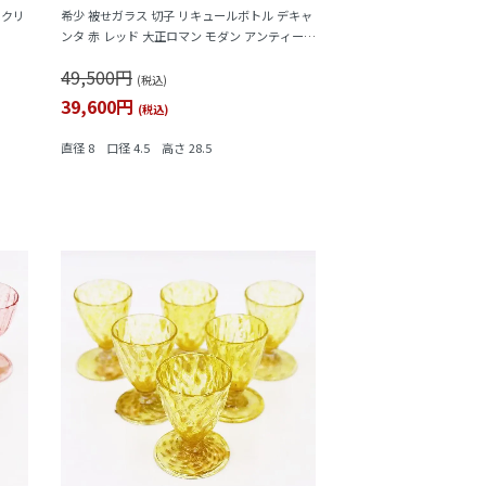
スクリ
希少 被せガラス 切子 リキュールボトル デキャ
ンタ 赤 レッド 大正ロマン モダン アンティーク
日本製 おしゃれ 幾何学模様
49,500円
(税込)
39,600円
(税込)
直径 8 口径 4.5 高さ 28.5