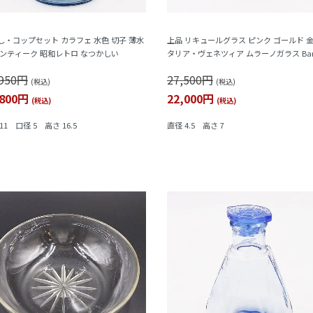
し・コップセット カラフェ 水色 切子 薄水
上品 リキュールグラス ピンク ゴールド 金
アンティーク 昭和レトロ なつかしい
タリア・ヴェネツィア ムラーノガラス Baro
r & C. バロヴィエ
,950円
27,500円
(税込)
(税込)
,800円
22,000円
(税込)
(税込)
11 口径 5 高さ 16.5
直径 4.5 高さ 7