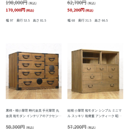
198,000円
62,700円
(税込)
(税込)
170,000円
50,200円
(税込)
(税込)
幅 97 奥行 53.5 高さ 81.5
幅 68 奥行 31.5 高さ 66.5
黒柿・桐小箪笥 時代金具 手元箪笥 丸
総桐 小箪笥 和モダン シンプル ミニマ
金具 和モダン インテリアのアクセント
ル スッキリ 和骨董 アンティーク 昭和
に 和骨董 アンティーク 大正時代
初期（棚部分の一部黒柿）
58,300円
57,200円
(税込)
(税込)