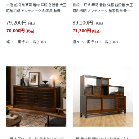
六段 前桐 和箪笥 着物 洋服 普段着 大正
総桐 三尺 和箪笥 着物 洋服 普段着 大正
昭和初期 アンティーク 和家具 和骨董
昭和初期 アンティーク 和家具 和骨董
明るめの色合い シンプル
明るめの色合い シンプル
79,200円
89,100円
(税込)
(税込)
70,000円
71,300円
(税込)
(税込)
幅 90 奥行 40 高さ 103
幅 91.5 奥行 41.5 高さ 103
一間 木戸ローボード 収納力 リビング
一間 飾り棚 収納力 ダイヤガラス入り