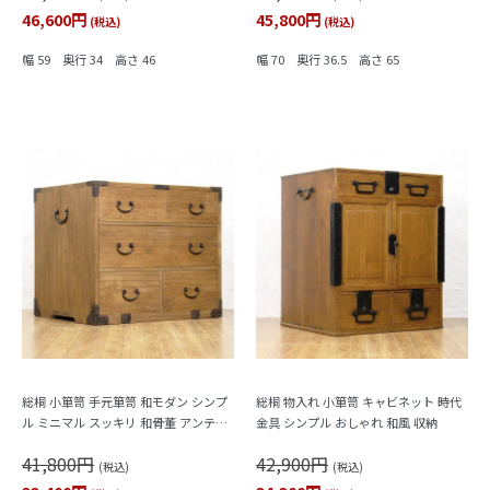
46,600円
45,800円
(税込)
(税込)
幅 59 奥行 34 高さ 46
幅 70 奥行 36.5 高さ 65
総桐 小箪笥 手元箪笥 和モダン シンプ
総桐 物入れ 小箪笥 キャビネット 時代
ル ミニマル スッキリ 和骨董 アンティ
金具 シンプル おしゃれ 和風 収納
ーク 昭和初期
41,800円
42,900円
(税込)
(税込)