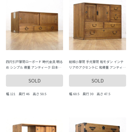
四尺引戸箪笥ローボード 時代金具 明る
総桐小箪笥 手元箪笥 和モダン インテ
め シンプル 骨董 アンティーク 日本製
リアのアクセントに 和骨董 アンティー
和室 和モダン テレビボードにも
ク 大正 昭和初期
SOLD
SOLD
幅 121 奥行 46 高さ 50.5
幅 60.5 奥行 30 高さ 47.5