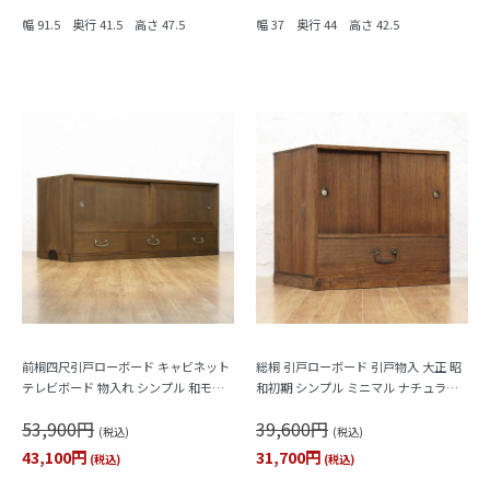
幅 91.5 奥行 41.5 高さ 47.5
幅 37 奥行 44 高さ 42.5
前桐四尺引戸ローボード キャビネット
総桐 引戸ローボード 引戸物入 大正 昭
テレビボード 物入れ シンプル 和モダ
和初期 シンプル ミニマル ナチュラル
ン アンティーク ヴィンテージ 和室
木の温もり 和骨董 アンティーク
53,900円
39,600円
(税込)
(税込)
43,100円
31,700円
(税込)
(税込)