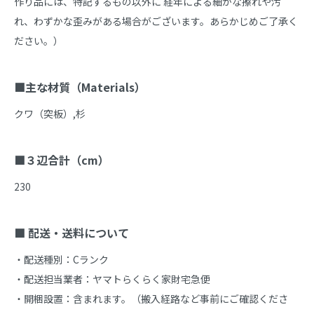
作り品には、特記するもの以外に 経年による細かな擦れや汚
れ、わずかな歪みがある場合がございます。あらかじめご了承く
ださい。）

■主な材質（Materials）
クワ（突板）,杉

■３辺合計（cm）
230

■ 配送・送料について
・配送種別：Cランク

・配送担当業者：ヤマトらくらく家財宅急便

・開梱設置：含まれます。（搬入経路など事前にご確認くださ