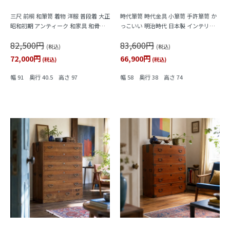
三尺 前桐 和箪笥 着物 洋服 普段着 大正
時代箪笥 時代金具 小箪笥 手許箪笥 か
昭和初期 アンティーク 和家具 和骨董
っこいい 明治時代 日本製 インテリア
シンプル 洗練
和モダン アンティーク 和骨董
82,500円
83,600円
(税込)
(税込)
72,000円
66,900円
(税込)
(税込)
幅 91 奥行 40.5 高さ 97
幅 58 奥行 38 高さ 74