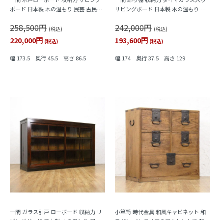
ボード 日本製 木の温もり 民芸 古民家
リビングボード 日本製 木の温もり 昭
大正ロマン
和レトロ おしゃれ
258,500円
242,000円
(税込)
(税込)
220,000円
193,600円
(税込)
(税込)
幅 173.5 奥行 45.5 高さ 86.5
幅 174 奥行 37.5 高さ 129
一間 ガラス引戸 ローボード 収納力 リ
小箪笥 時代金具 和風キャビネット 和