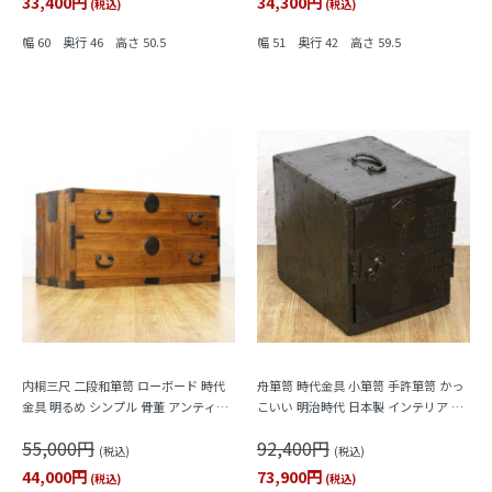
33,400円
34,300円
(税込)
(税込)
幅 60 奥行 46 高さ 50.5
幅 51 奥行 42 高さ 59.5
内桐三尺 二段和箪笥 ローボード 時代
舟箪笥 時代金具 小箪笥 手許箪笥 かっ
金具 明るめ シンプル 骨董 アンティー
こいい 明治時代 日本製 インテリア 和
ク 日本製 和室 和モダン テレビボード
モダン アンティーク 和骨董
55,000円
92,400円
にも
(税込)
(税込)
44,000円
73,900円
(税込)
(税込)