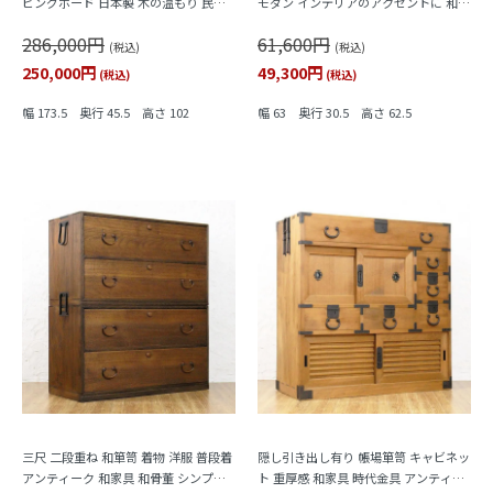
ビングボード 日本製 木の温もり 民芸
モダン インテリアのアクセントに 和骨
古民家 大正ロマン シンプル
董 アンティーク 大正時代
286,000円
61,600円
(税込)
(税込)
250,000円
49,300円
(税込)
(税込)
幅 173.5 奥行 45.5 高さ 102
幅 63 奥行 30.5 高さ 62.5
三尺 二段重ね 和箪笥 着物 洋服 普段着
隠し引き出し有り 帳場箪笥 キャビネッ
アンティーク 和家具 和骨董 シンプル
ト 重厚感 和家具 時代金具 アンティー