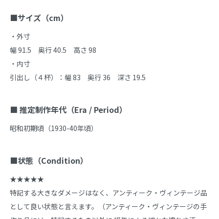
■サイズ（cm）
・外寸

幅 91.5　奥行 40.5　高さ 98

・内寸

引出し（４杯）：幅 83　奥行 36　深さ 19.5

■ 推定制作年代（Era / Period）
昭和初期頃（1930-40年頃）

■状態（Condition）
★★★★★

特記する大きなダメージはなく、アンティーク・ヴィンテージ品
として良い状態と言えます。（アンティーク・ヴィンテージの手