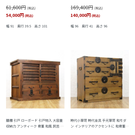
ミニマル 素朴 ナチュラル
ク 骨董 和モダン 町屋家具 商家 明るい
61,600円
169,400円
木の色
(税込)
(税込)
54,000円
140,000円
(税込)
(税込)
幅 91 奥行 39.5 高さ 101
幅 96 奥行 41 高さ 96
膳棚 引戸 ローボード 引戸物入 大容量
時代小箪笥 時代金具 手元箪笥 和モダ
収納力 アンティーク 骨董 和風 民芸 古
ン インテリアのアクセントに 和骨董
民家 ケヤキ材
アンティーク 大正時代