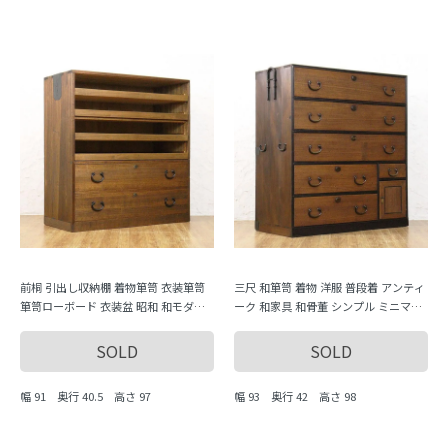
前桐 引出し収納棚 着物箪笥 衣装箪笥
三尺 和箪笥 着物 洋服 普段着 アンティ
箪笥ローボード 衣装盆 昭和 和モダン
ーク 和家具 和骨董 シンプル ミニマル
シンプル 和骨董
素朴 ツートン 木の杢目
SOLD
SOLD
幅 91 奥行 40.5 高さ 97
幅 93 奥行 42 高さ 98