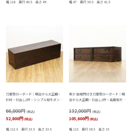
幅 118 奥行 40.5 高さ 49
幅 47 奥行 30.5 高さ 41.5
刀箪笥ローボード｜明治から大正期・
希少 総桐閂付き刀箪笥ローボード｜明
杉材・引出し2杯・シンプル和モダン・
治から大正期・引出し2杯・高級和モダ
アンティーク収納
ン収納
66,000円
132,000円
(税込)
(税込)
52,800円
105,600円
(税込)
(税込)
幅 112.5 奥行 33.5 高さ 33.5
幅 115 奥行 38.5 高さ 33