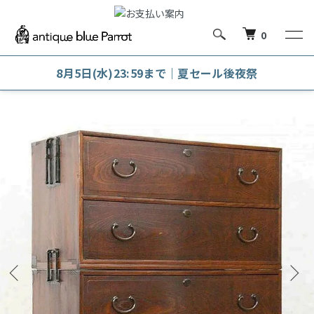
0
8月5日(水)23:59まで｜夏セール後夜祭
ホーム
和箪笥・和風キャビネット
和箪笥・時代箪笥