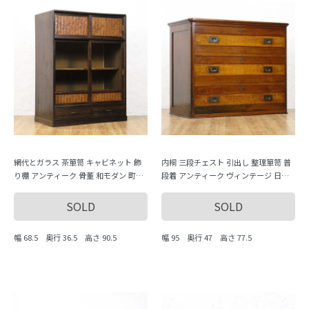
網代とガラス 茶箪笥 キャビネット 飾
内桐 三段チェスト 引出し 整理箪笥 普
り棚 アンティーク 骨董 和モダン 町屋
段着 アンティーク ヴィンテージ 日本
家具 昭和レトロ
製 シンプル ナチュラル
SOLD
SOLD
幅 68.5 奥行 36.5 高さ 90.5
幅 95 奥行 47 高さ 77.5