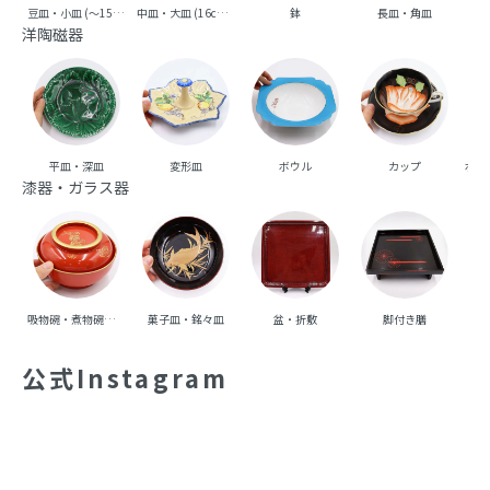
豆皿・小皿 (～15cm台)
中皿・大皿 (16cm台～)
鉢
長皿・角皿
向
洋陶磁器
平皿・深皿
変形皿
ボウル
カップ
ポッ
漆器・ガラス器
吸物碗・煮物碗・丼碗
菓子皿・銘々皿
盆・折敷
脚付き膳
重
公式Instagram