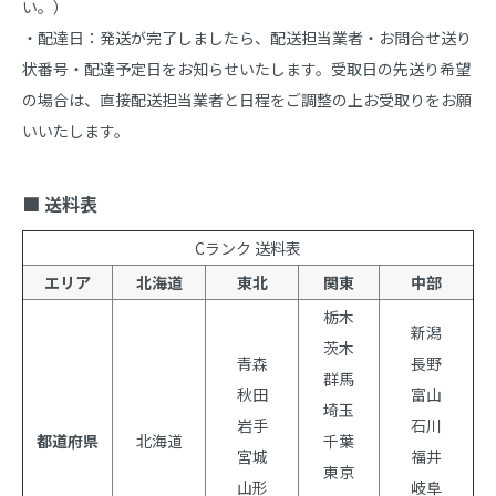
い。）

・配達日：発送が完了しましたら、配送担当業者・お問合せ送り
状番号・配達予定日をお知らせいたします。受取日の先送り希望
の場合は、直接配送担当業者と日程をご調整の上お受取りをお願
いいたします。

■ 送料表
Cランク 送料表
エリア
北海道
東北
関東
中部
栃木
新潟
茨木
青森
長野
群馬
秋田
富山
埼玉
岩手
石川
都道府県
北海道
千葉
宮城
福井
東京
山形
岐阜