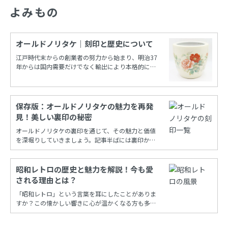
よみもの
オールドノリタケ｜刻印と歴史について
江戸時代末からの創業者の努力から始まり、明治37
年からは国内需要だけでなく輸出により本格的に栄
えたノリタケカンパニーリミテド(旧 日本陶器)。
保存版：オールドノリタケの魅力を再発
見！美しい裏印の秘密
オールドノリタケの裏印を通じて、その魅力と価値
を深堀りしていきましょう。記事半ばには裏印から
年代を調べることができる保存版一覧もあります！
昭和レトロの歴史と魅力を解説！今も愛
される理由とは？
「昭和レトロ」という言葉を耳にしたことがありま
すか？この懐かしい響きに心が温かくなる方も多い
でしょう。昭和時代の風情を再現し、今も多くの
人々に愛され続けるこの文化は、古き良き時代への