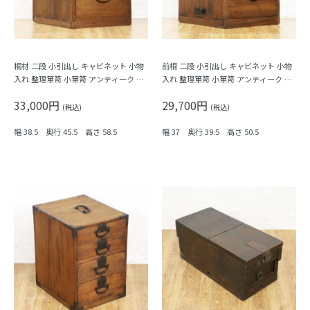
桐材 二段 小引出し キャビネット 小物
前桐 二段 小引出し キャビネット 小物
入れ 整理箪笥 小箪笥 アンティーク 骨
入れ 整理箪笥 小箪笥 アンティーク 骨
董 日本製 シンプル ナチュラル
董 日本製 シンプル ナチュラル
33,000円
29,700円
(税込)
(税込)
幅 38.5 奥行 45.5 高さ 58.5
幅 37 奥行 39.5 高さ 50.5