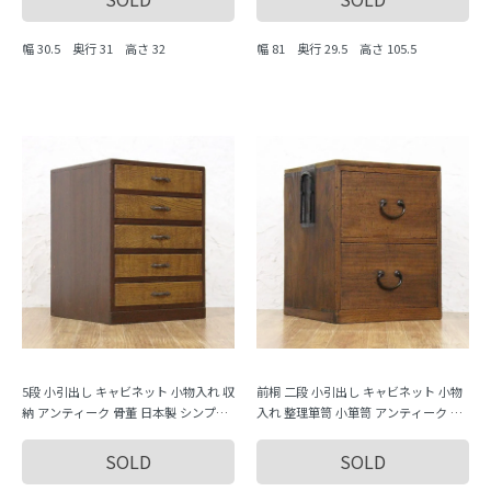
幅 30.5 奥行 31 高さ 32
幅 81 奥行 29.5 高さ 105.5
5段 小引出し キャビネット 小物入れ 収
前桐 二段 小引出し キャビネット 小物
納 アンティーク 骨董 日本製 シンプル
入れ 整理箪笥 小箪笥 アンティーク 骨
ナチュラル
董 日本製 シンプル ナチュラル
SOLD
SOLD