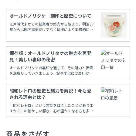
オールドノリタケ｜刻印と歴史について
江戸時代末からの創業者の努力から始まり、明治37
年からは国内需要だけでなく輸出により本格的に栄
えたノリタケカンパニーリミテド(旧 日本陶器)。
保存版：オールドノリタケの魅力を再発
見！美しい裏印の秘密
オールドノリタケの裏印を通じて、その魅力と価値
を深堀りしていきましょう。記事半ばには裏印から
年代を調べることができる保存版一覧もあります！
昭和レトロの歴史と魅力を解説！今も愛
される理由とは？
「昭和レトロ」という言葉を耳にしたことがありま
すか？この懐かしい響きに心が温かくなる方も多い
でしょう。昭和時代の風情を再現し、今も多くの
人々に愛され続けるこの文化は、古き良き時代への
憧れと共に、日常の中に特別な彩りを添えてくれま
商品をさがす
す。