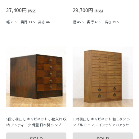
ル ナチュラル
テージ 木製家具 日本製
37,400円
29,700円
(税込)
(税込)
幅 29.5 奥行 33.5 高さ 44
幅 45.5 奥行 45.5 高さ 39.5
5段 小引出し キャビネット 小物入れ 収
30杯引出し キャビネット 和モダン シ
納 アンティーク 骨董 日本製 シンプル
ンプル ミニマル インテリアのアクセン
市松 チェック柄
トに 和骨董 和洋折衷 アンティーク
SOLD
SOLD