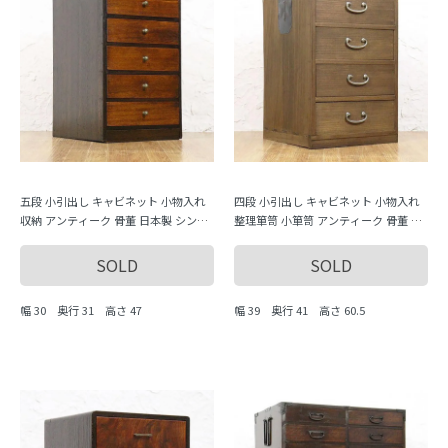
五段 小引出し キャビネット 小物入れ
四段 小引出し キャビネット 小物入れ
収納 アンティーク 骨董 日本製 シンプ
整理箪笥 小箪笥 アンティーク 骨董 日
ル ナチュラル
本製 シンプル ナチュラル
SOLD
SOLD
幅 30 奥行 31 高さ 47
幅 39 奥行 41 高さ 60.5