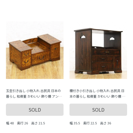
玉杢引き出し 小物入れ 古民具 日本の
棚付き小引き出し 小物入れ 古民具 日
暮らし 和骨董 かわいい 飾り棚 アンテ
本の暮らし 和骨董 かわいい 飾り棚 ア
ィーク 古風
ンティーク 古風
SOLD
SOLD
幅 48 奥行 26 高さ 21.5
幅 35.5 奥行 22.5 高さ 36