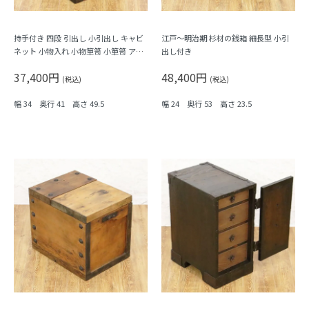
持手付き 四段 引出し 小引出し キャビ
江戸～明治期 杉材の銭箱 細長型 小引
ネット 小物入れ 小物箪笥 小箪笥 アン
出し付き
ティーク 骨董 日本製 時代金具
37,400円
48,400円
(税込)
(税込)
幅 34 奥行 41 高さ 49.5
幅 24 奥行 53 高さ 23.5