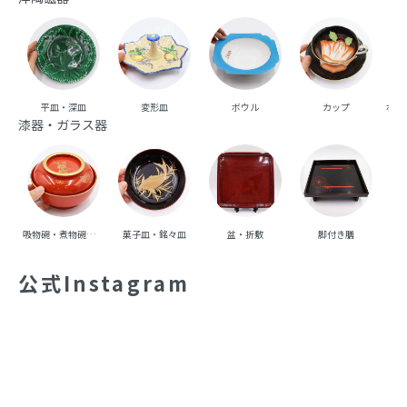
平皿・深皿
変形皿
ボウル
カップ
ポッ
漆器・ガラス器
吸物碗・煮物碗・丼碗
菓子皿・銘々皿
盆・折敷
脚付き膳
重
公式Instagram