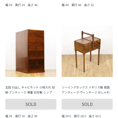
幅 30 奥行 29 高さ 40
幅 44 奥行 40 高さ 52
五段 引出し キャビネット 小物入れ 収
ソーイングボックス イギリス製 英国
納 アンティーク 骨董 日本製 シンプル
アンティーク ヴィンテージ おしゃれ
ナチュラル
収納力 かわいい 手芸 編み物 インテリ
ア 木製
SOLD
SOLD
幅 39 奥行 55 高さ 83
幅 39.5 奥行 28.5 高さ 65.5