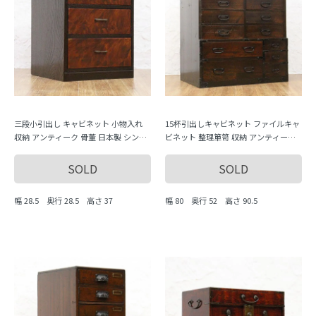
三段小引出し キャビネット 小物入れ
15杯引出しキャビネット ファイルキャ
収納 アンティーク 骨董 日本製 シンプ
ビネット 整理箪笥 収納 アンティーク
ル ナチュラル
骨董 日本製 時代金具
SOLD
SOLD
幅 28.5 奥行 28.5 高さ 37
幅 80 奥行 52 高さ 90.5