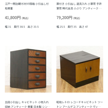
江戸～明治期 杉材の銭箱 小引出し付
扉付き 小引出し 道具入れ 小箪笥 手許
和骨董
箪笥 時代金具 小ぶり アンティーク 和
風インテリア 和骨董 和家具
41,800円
79,200円
(税込)
(税込)
幅 31 奥行 38.5 高さ 33.5
幅 25.5 奥行 35 高さ 47
五段小引出し キャビネット 小物入れ
昭和レトロ レコードキャビネット ツー
収納 アンティーク 骨董 日本製 シンプ
トン アールデコ アンティーク ヴィン