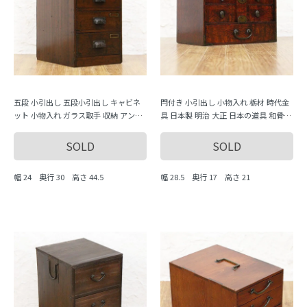
五段 小引出し 五段小引出し キャビネ
閂付き 小引出し 小物入れ 栃材 時代金
ット 小物入れ ガラス取手 収納 アンテ
具 日本製 明治 大正 日本の道具 和骨董
ィーク 骨董 日本製 シンプル ナチュラ
アンティーク 古道具
ル
SOLD
SOLD
幅 24 奥行 30 高さ 44.5
幅 28.5 奥行 17 高さ 21