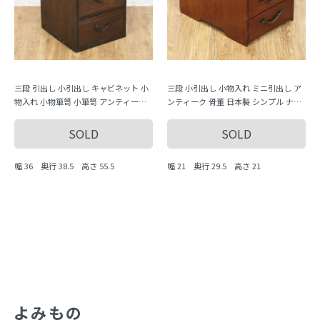
三段 引出し 小引出し キャビネット 小
三段 小引出し 小物入れ ミニ引出し ア
物入れ 小物箪笥 小箪笥 アンティーク
ンティーク 骨董 日本製 シンプル ナチ
骨董 日本製 シンプル ナチュラル
ュラル 日本製
SOLD
SOLD
幅 36 奥行 38.5 高さ 55.5
幅 21 奥行 29.5 高さ 21
よみもの