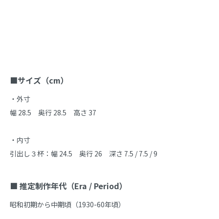
商品説明
■サイズ（cm）
・外寸

幅 28.5　奥行 28.5　高さ 37

・内寸

引出し３杯：幅 24.5　奥行 26　深さ 7.5 / 7.5 / 9

■ 推定制作年代（Era / Period）
昭和初期から中期頃（1930-60年頃）
