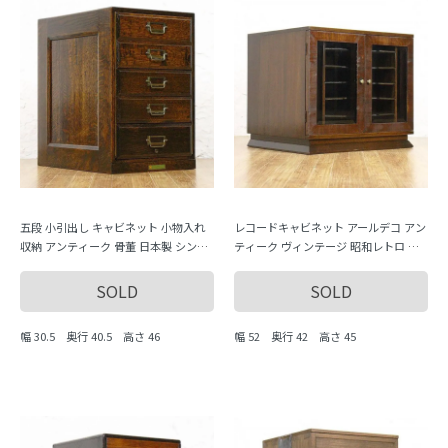
五段 小引出し キャビネット 小物入れ
レコードキャビネット アールデコ アン
収納 アンティーク 骨董 日本製 シンプ
ティーク ヴィンテージ 昭和レトロ 木
ル ナチュラル MADE IN JAPAN MITSUB
製家具 日本製
A
SOLD
SOLD
幅 30.5 奥行 40.5 高さ 46
幅 52 奥行 42 高さ 45