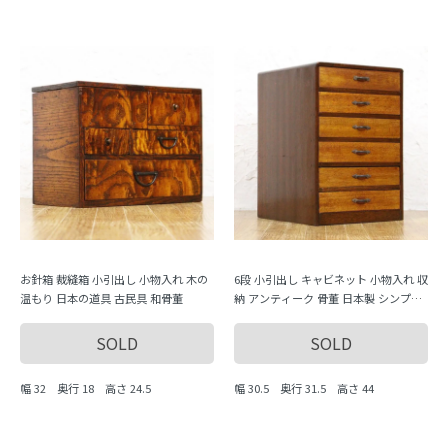
お針箱 裁縫箱 小引出し 小物入れ 木の
6段 小引出し キャビネット 小物入れ 収
温もり 日本の道具 古民具 和骨董
納 アンティーク 骨董 日本製 シンプル
ナチュラル
SOLD
SOLD
幅 32 奥行 18 高さ 24.5
幅 30.5 奥行 31.5 高さ 44