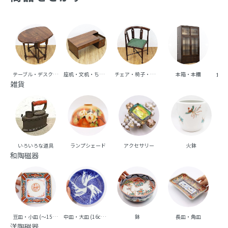
テーブル・デスク・机
座机・文机・ちゃぶ台
チェア・椅子・ベンチ・ソファ
本箱・本棚
食器
雑貨
いろいろな道具
ランプシェード
アクセサリー
火鉢
和陶磁器
豆皿・小皿 (～15cm台)
中皿・大皿 (16cm台～)
鉢
長皿・角皿
向
洋陶磁器