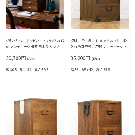
5段 小引出し キャビネット 小物入れ 収
桐材 二段 小引出し キャビネット 小物
納 アンティーク 骨董 日本製 シンプル
入れ 整理箪笥 小箪笥 アンティーク 骨
ナチュラル
董 日本製 シンプル ナチュラル
29,700円
35,200円
(税込)
(税込)
幅 30.5 奥行 30 高さ 39.5
幅 35 奥行 42 高さ 53.5