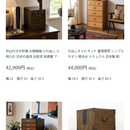
針山付きお針箱 お裁縫箱 小引出し 小
引出しキャビネット 整理箪笥 シンプル
物入れ 日本の道具 古民具 和骨董 アン
モダン 明るめ ナチュラル 日本製 昭和
ティーク 木製 桑材
レトロ
42,900円
44,000円
(税込)
(税込)
幅 22 奥行 25 高さ 50.5
幅 54.5 奥行 42.5 高さ 85.5