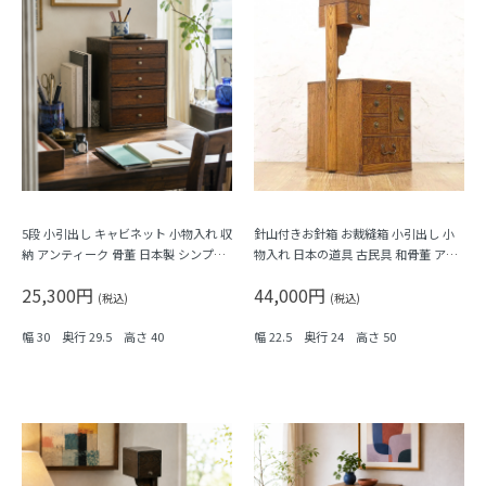
5段 小引出し キャビネット 小物入れ 収
針山付きお針箱 お裁縫箱 小引出し 小
納 アンティーク 骨董 日本製 シンプル
物入れ 日本の道具 古民具 和骨董 アン
ナチュラル
ティーク 木製 ケヤキ材
25,300円
44,000円
(税込)
(税込)
幅 30 奥行 29.5 高さ 40
幅 22.5 奥行 24 高さ 50