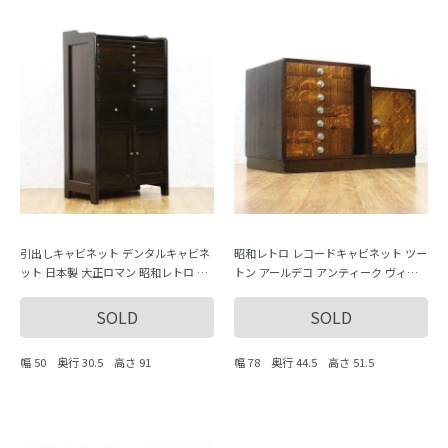
引出しキャビネット デンタルキャビネ
昭和レトロ レコードキャビネット ツー
ット 日本製 大正ロマン 昭和レトロ 薄
トン アールデコ アンティーク ヴィン
型引出し アンティーク
テージ 木製家具 日本製
SOLD
SOLD
幅 50 奥行 30.5 高さ 91
幅 78 奥行 44.5 高さ 51.5